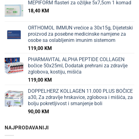
MEPIFORM flasteri za ožiljke 5x7,5cm 1 komad
18,40
KM
ORTHOMOL IMMUN vrećice a 30x15g, Dijetetski
proizvod za posebne medicinske namjene za
osobe sa oslabljenim imunim sistemom
119,00
KM
PHARMAVITAL ALPHA PEPTIDE COLLAGEN
bočice 50x25ml, Dodatak prehrani za zdravlje
zglobova, kostiju, mišića
119,00
KM
DOPPELHERZ KOLLAGEN 11.000 PLUS BOČICE
a30, Za zdravlje hrskavice, zglobova i mišića, za
bolju pokretljivost i smanjenje boli
90,00
KM
NAJPRODAVANIJI