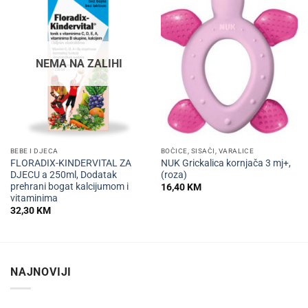
NEMA NA ZALIHI
BEBE I DJECA
BOČICE, SISAČI, VARALICE
FLORADIX-KINDERVITAL ZA
NUK Grickalica kornjača 3 mj+,
DJECU a 250ml, Dodatak
(roza)
prehrani bogat kalcijumom i
16,40
KM
vitaminima
32,30
KM
NAJNOVIJI