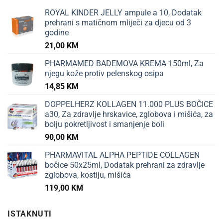
ROYAL KINDER JELLY ampule a 10, Dodatak
prehrani s matičnom mliječi za djecu od 3
godine
21,00
KM
PHARMAMED BADEMOVA KREMA 150ml, Za
njegu kože protiv pelenskog osipa
14,85
KM
DOPPELHERZ KOLLAGEN 11.000 PLUS BOČICE
a30, Za zdravlje hrskavice, zglobova i mišića, za
bolju pokretljivost i smanjenje boli
90,00
KM
PHARMAVITAL ALPHA PEPTIDE COLLAGEN
bočice 50x25ml, Dodatak prehrani za zdravlje
zglobova, kostiju, mišića
119,00
KM
ISTAKNUTI