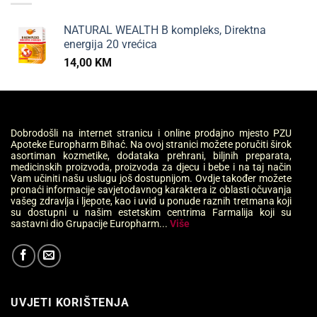
NATURAL WEALTH B kompleks, Direktna
energija 20 vrećica
14,00
KM
Dobrodošli na internet stranicu i online prodajno mjesto PZU
Apoteke Europharm Bihać. Na ovoj stranici možete poručiti širok
asortiman kozmetike, dodataka prehrani, biljnih preparata,
medicinskih proizvoda, proizvoda za djecu i bebe i na taj način
Vam učiniti našu uslugu još dostupnijom. Ovdje također možete
pronaći informacije savjetodavnog karaktera iz oblasti očuvanja
vašeg zdravlja i ljepote, kao i uvid u ponude raznih tretmana koji
su dostupni u našim estetskim centrima Farmalija koji su
sastavni dio Grupacije Europharm...
Više
UVJETI KORIŠTENJA