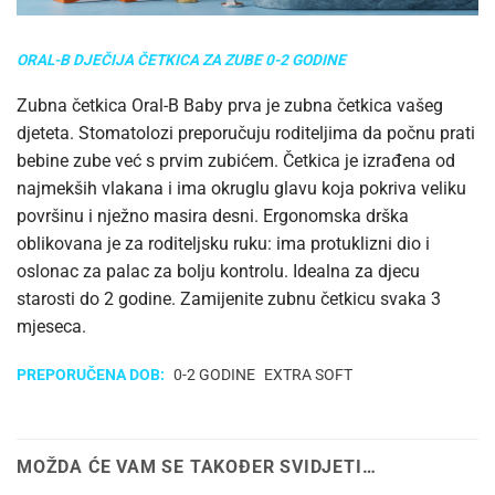
ORAL-B DJEČIJA ČETKICA ZA ZUBE 0-2 GODINE
Zubna četkica Oral-B Baby prva je zubna četkica vašeg
djeteta. Stomatolozi preporučuju roditeljima da počnu prati
bebine zube već s prvim zubićem. Četkica je izrađena od
najmekših vlakana i ima okruglu glavu koja pokriva veliku
površinu i nježno masira desni. Ergonomska drška
oblikovana je za roditeljsku ruku: ima protuklizni dio i
oslonac za palac za bolju kontrolu. Idealna za djecu
starosti do 2 godine. Zamijenite zubnu četkicu svaka 3
mjeseca.
PREPORUČENA DOB:
0-2 GODINE
EXTRA SOFT
MOŽDA ĆE VAM SE TAKOĐER SVIDJETI…