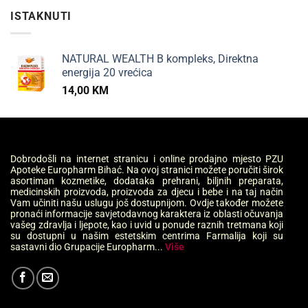
ISTAKNUTI
NATURAL WEALTH B kompleks, Direktna
energija 20 vrećica
14,00
KM
Dobrodošli na internet stranicu i online prodajno mjesto PZU
Apoteke Europharm Bihać. Na ovoj stranici možete poručiti širok
asortiman kozmetike, dodataka prehrani, biljnih preparata,
medicinskih proizvoda, proizvoda za djecu i bebe i na taj način
Vam učiniti našu uslugu još dostupnijom. Ovdje također možete
pronaći informacije savjetodavnog karaktera iz oblasti očuvanja
vašeg zdravlja i ljepote, kao i uvid u ponude raznih tretmana koji
su dostupni u našim estetskim centrima Farmalija koji su
sastavni dio Grupacije Europharm...
Više