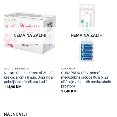
NEMA NA ZALIHI
NEMA NA ZALIHI
DODACI PREHRANI
CURAPROX
Natura Ceutica Prositol W a 30
CURAPROX CPS “prime”
kesica/aroma limun, Doprinosi
međuzubne četkice 06 a 5, Za
poboljšanju fertiliteta kod žena
čišćenje vrlo uskih međuzubnih
prostora
114,90
KM
17,40
KM
NAJNOVIJI