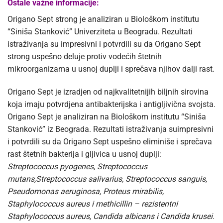
Ostale važne informacije:
Origano Sept strong je analiziran u Biološkom institutu
“Siniša Stanković” Univerziteta u Beogradu. Rezultati
istraživanja su impresivni i potvrdili su da Origano Sept
strong uspešno deluje protiv vodećih štetnih
mikroorganizama u usnoj duplji i sprečava njihov dalji rast.
Origano Sept je izradjen od najkvalitetnijih biljnih sirovina
koja imaju potvrdjena antibakterijska i antigljivična svojsta.
Origano Sept je analiziran na Biološkom institutu “Siniša
Stanković” iz Beograda. Rezultati istraživanja suimpresivni
i potvrdili su da Origano Sept uspešno eliminiše i sprečava
rast štetnih bakterija i gljivica u usnoj duplji:
Streptococcus pyogenes, Streptococcus
mutans,Streptococcus salivarius, Streptococcus sanguis,
Pseudomonas aeruginosa, Proteus mirabilis,
Staphylococcus aureus i methicillin – rezistentni
Staphylococcus aureus, Candida albicans i Candida krusei
.