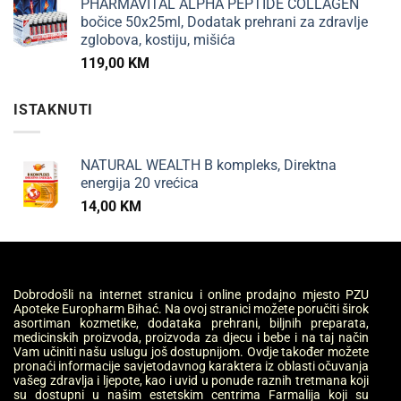
PHARMAVITAL ALPHA PEPTIDE COLLAGEN
bočice 50x25ml, Dodatak prehrani za zdravlje
zglobova, kostiju, mišića
119,00
KM
ISTAKNUTI
NATURAL WEALTH B kompleks, Direktna
energija 20 vrećica
14,00
KM
Dobrodošli na internet stranicu i online prodajno mjesto PZU
Apoteke Europharm Bihać. Na ovoj stranici možete poručiti širok
asortiman kozmetike, dodataka prehrani, biljnih preparata,
medicinskih proizvoda, proizvoda za djecu i bebe i na taj način
Vam učiniti našu uslugu još dostupnijom. Ovdje također možete
pronaći informacije savjetodavnog karaktera iz oblasti očuvanja
vašeg zdravlja i ljepote, kao i uvid u ponude raznih tretmana koji
su dostupni u našim estetskim centrima Farmalija koji su