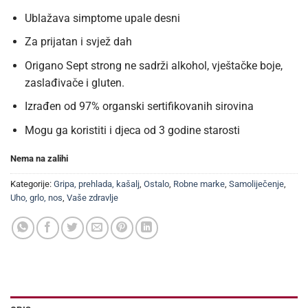
Ublažava simptome upale desni
Za prijatan i svjež dah
Origano Sept strong ne sadrži alkohol, vještačke boje,
zaslađivače i gluten.
Izrađen od 97% organski sertifikovanih sirovina
Mogu ga koristiti i djeca od 3 godine starosti
Nema na zalihi
Kategorije:
Gripa, prehlada, kašalj
,
Ostalo
,
Robne marke
,
Samoliječenje
,
Uho, grlo, nos
,
Vaše zdravlje