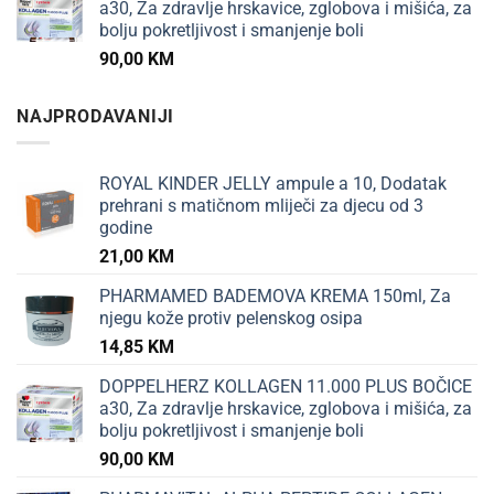
a30, Za zdravlje hrskavice, zglobova i mišića, za
bolju pokretljivost i smanjenje boli
90,00
KM
NAJPRODAVANIJI
ROYAL KINDER JELLY ampule a 10, Dodatak
prehrani s matičnom mliječi za djecu od 3
godine
21,00
KM
PHARMAMED BADEMOVA KREMA 150ml, Za
njegu kože protiv pelenskog osipa
14,85
KM
DOPPELHERZ KOLLAGEN 11.000 PLUS BOČICE
a30, Za zdravlje hrskavice, zglobova i mišića, za
bolju pokretljivost i smanjenje boli
90,00
KM