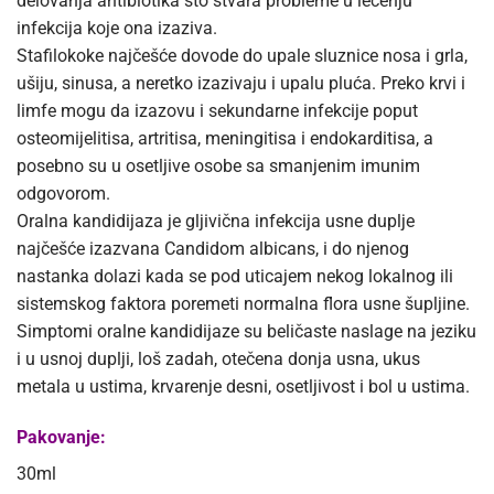
delovanja antibiotika što stvara probleme u lečenju
infekcija koje ona izaziva.
Stafilokoke najčešće dovode do upale sluznice nosa i grla,
ušiju, sinusa, a neretko izazivaju i upalu pluća. Preko krvi i
limfe mogu da izazovu i sekundarne infekcije poput
osteomijelitisa, artritisa, meningitisa i endokarditisa, a
posebno su u osetljive osobe sa smanjenim imunim
odgovorom.
Oralna kandidijaza je gljivična infekcija usne duplje
najčešće izazvana Candidom albicans, i do njenog
nastanka dolazi kada se pod uticajem nekog lokalnog ili
sistemskog faktora poremeti normalna flora usne šupljine.
Simptomi oralne kandidijaze su beličaste naslage na jeziku
i u usnoj duplji, loš zadah, otečena donja usna, ukus
metala u ustima, krvarenje desni, osetljivost i bol u ustima.
Pakovanje:
30ml