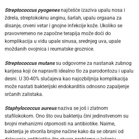
Streptococcus pyogenes
najčešće izaziva upalu nosa i
ždrela, streptokoknu anginu, šarlah, upalu orgaana za
disanje, crveni vetar i gnojne infekcije kože. Ukoliko se
pravovremeno ne započne terapija može doći do
komplikacija u vidu upale sinusa, srednjeg uva, upale
moždanih ovojnica i reumatske groznice.
Streptococcus mutans
su odgovorne za nastanak zubnog
karijesa koji će napraviti idealno tlo za parodontozu i upalu
desni. U 30-40% slučajeva kao najozbiljnija komplikacija
može nastati bakterijski endokarditis odnosno zapaljenje
srčanih zalistaka.
Staphylococcus aureus
naziva se još i zlatnom
stafilokokom. Ono što ovu bakteriju čini jedinstvenom su
brojni mehanizmi otpornosti na antibiotike. Naime,
bakterija je stvorila brojne načine kako da se obrani od