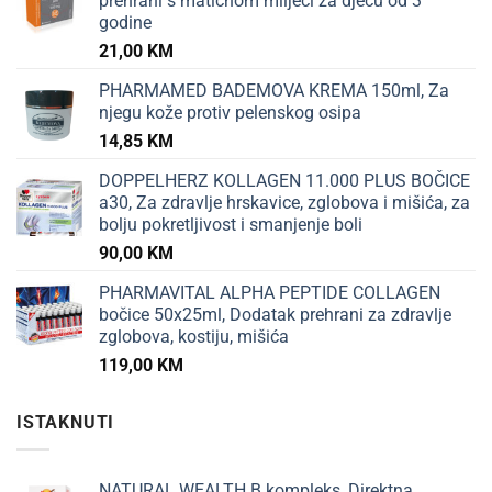
prehrani s matičnom mliječi za djecu od 3
godine
21,00
KM
PHARMAMED BADEMOVA KREMA 150ml, Za
njegu kože protiv pelenskog osipa
14,85
KM
DOPPELHERZ KOLLAGEN 11.000 PLUS BOČICE
a30, Za zdravlje hrskavice, zglobova i mišića, za
bolju pokretljivost i smanjenje boli
90,00
KM
PHARMAVITAL ALPHA PEPTIDE COLLAGEN
bočice 50x25ml, Dodatak prehrani za zdravlje
zglobova, kostiju, mišića
119,00
KM
ISTAKNUTI
NATURAL WEALTH B kompleks, Direktna