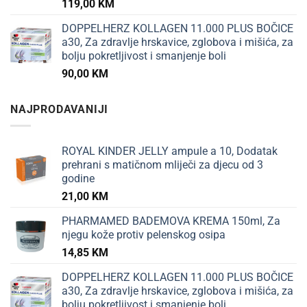
119,00
KM
DOPPELHERZ KOLLAGEN 11.000 PLUS BOČICE
a30, Za zdravlje hrskavice, zglobova i mišića, za
bolju pokretljivost i smanjenje boli
90,00
KM
NAJPRODAVANIJI
ROYAL KINDER JELLY ampule a 10, Dodatak
prehrani s matičnom mliječi za djecu od 3
godine
21,00
KM
PHARMAMED BADEMOVA KREMA 150ml, Za
njegu kože protiv pelenskog osipa
14,85
KM
DOPPELHERZ KOLLAGEN 11.000 PLUS BOČICE
a30, Za zdravlje hrskavice, zglobova i mišića, za
bolju pokretljivost i smanjenje boli