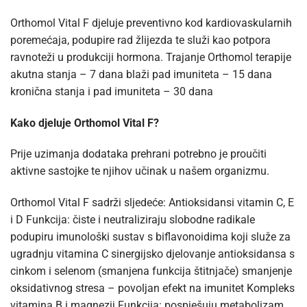
Orthomol Vital F djeluje preventivno kod kardiovaskularnih
poremećaja, podupire rad žlijezda te služi kao potpora
ravnoteži u produkciji hormona. Trajanje Orthomol terapije
akutna stanja – 7 dana blaži pad imuniteta – 15 dana
kronična stanja i pad imuniteta – 30 dana
Kako djeluje Orthomol Vital F?
Prije uzimanja dodataka prehrani potrebno je proučiti
aktivne sastojke te njihov učinak u našem organizmu.
Orthomol Vital F sadrži sljedeće: Antioksidansi vitamin C, E
i D Funkcija: čiste i neutraliziraju slobodne radikale
podupiru imunološki sustav s biflavonoidima koji služe za
ugradnju vitamina C sinergijsko djelovanje antioksidansa s
cinkom i selenom (smanjena funkcija štitnjače) smanjenje
oksidativnog stresa – povoljan efekt na imunitet Kompleks
vitamina B i magnezij Funkcija: pospješuju metabolizam