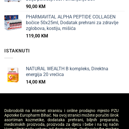
90,00
KM
PHARMAVITAL ALPHA PEPTIDE COLLAGEN
bočice 50x25ml, Dodatak prehrani za zdravlje
zglobova, kostiju, mišića
119,00
KM
ISTAKNUTI
NATURAL WEALTH B kompleks, Direktna
energija 20 vrećica
14,00
KM
Dobrodošli na internet stranicu i online prodajno mjesto PZU
Apoteke Europharm Bihać. Na ovoj stranici možete poručiti širok
asortiman kozmetike, dodataka prehrani, biljnih preparata,
medicinskih proizvoda, proizvoda za djecu i bebe i na taj način
Vam učiniti našu uslugu još dostupnijom. Ovdje također možete