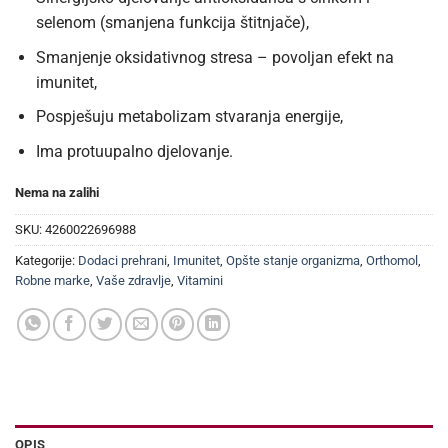
selenom (smanjena funkcija štitnjače),
Smanjenje oksidativnog stresa – povoljan efekt na
imunitet,
Pospješuju metabolizam stvaranja energije,
Ima protuupalno djelovanje.
Nema na zalihi
SKU:
4260022696988
Kategorije:
Dodaci prehrani
,
Imunitet
,
Opšte stanje organizma
,
Orthomol
,
Robne marke
,
Vaše zdravlje
,
Vitamini
OPIS