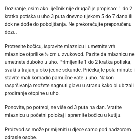
Doziranje, osim ako liječnik nije drugačije propisao: 1 do 2
kratka potiska u uho 3 puta dnevno tijekom 5 do 7 dana ili
dok ne dođe do poboljšanja. Ne prekoračujte preporučenu
dozu.
Protresite bočicu, ispravite mlaznicu i umetnite vrh
mlaznice otprilike ½ cm u zvukovod. Pazite da mlaznicu ne
umetnete duboko u uho. Primijenite 1 do 2 kratka potiska,
svaki u trajanju oko jedne sekunde. Pričekajte pola minute i
stavite mali komadić pamučne vate u uho. Nakon
raspršivanja možete nagnuti glavu u stranu kako bi ubrzali
prodiranje otopine u uho.
Ponovite, po potrebi, ne više od 3 puta na dan. Vratite
mlaznicu u početni položaj i spremite bočicu u kutiju.
Proizvod se može primijeniti u djece samo pod nadzorom
odrasle osobe.