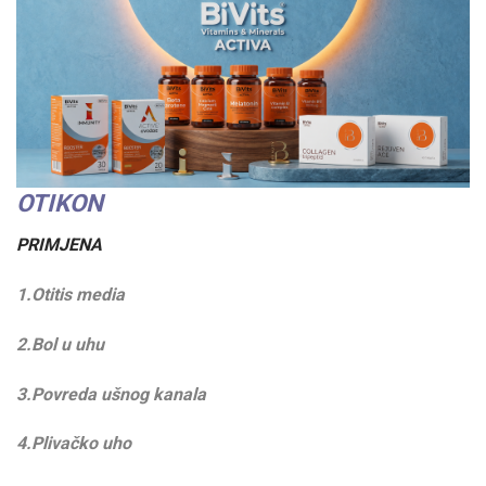
OTIKON
PRIMJENA
1.Otitis media
2.Bol u uhu
3.Povreda ušnog kanala
4.Plivačko uho