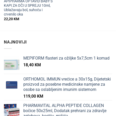
APIPHARMA OPTAVID BABY S
KAPI ZA OČI U SPREJU 10ml,
Ublažavaju bol, suhoću i
crvenilo oka
22,20
KM
NAJNOVIJI
MEPIFORM flasteri za ožiljke 5x7,5cm 1 komad
18,40
KM
ORTHOMOL IMMUN vrećice a 30x15g, Dijetetski
proizvod za posebne medicinske namjene za
osobe sa oslabljenim imunim sistemom
119,00
KM
PHARMAVITAL ALPHA PEPTIDE COLLAGEN
bočice 50x25ml, Dodatak prehrani za zdravlje
zglobova, kostiju, mišića