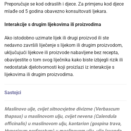
Preporučuje se kod odraslih i djece. Za primjenu kod djece
mlađe od 5 godina obavezno konsultovati ljekara.
Interakcije s drugim lijekovima ili proizvodima
Ako istodobno uzimate lijek ili drugi proizvod ili ste
nedavno završili liječenje s lijekom ili drugim proizvodom,
uključujući lijekove ili proizvode nabavljene bez recepta,
obavijestite o tom svog liječnika kako biste izbjegli rizik ili
nedostatak djelotvornosti koji proizlazi iz interakcije s
lijekovima ili drugim proizvodima.
Sastojci
Maslinovo ulje, cvijet sitnocvjetne divizme (Verbascum
thapsus) u maslinovom ulju, cvijet nevena (Calendula
officinalis) u maslinovom ulju, kantarion (gospina trava,
Hypericum perforatum) u maslinovom ulju, ulje lavande,