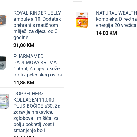
ROYAL KINDER JELLY
NATURAL WEALTH
ampule a 10, Dodatak
kompleks, Direktna
prehrani s matičnom
energija 20 vrećica
mliječi za djecu od 3
14,00
KM
godine
21,00
KM
PHARMAMED
BADEMOVA KREMA
150ml, Za njegu kože
protiv pelenskog osipa
14,85
KM
DOPPELHERZ
KOLLAGEN 11.000
PLUS BOČICE a30, Za
zdravlje hrskavice,
zglobova i mišića, za
bolju pokretljivost i
smanjenje boli