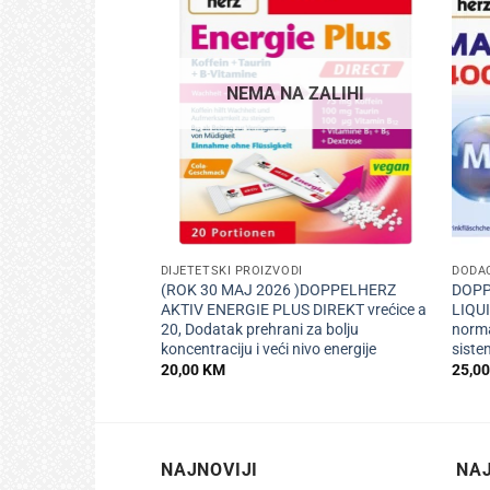
NEMA NA ZALIHI
+
+
DIJETETSKI PROIZVODI
DODAC
(ROK 30 MAJ 2026 )DOPPELHERZ
DOPP
AKTIV ENERGIE PLUS DIREKT vrećice a
LIQUI
20, Dodatak prehrani za bolju
norma
koncentraciju i veći nivo energije
sist
20,00
KM
25,0
NAJNOVIJI
NAJ