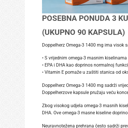
POSEBNA PONUDA 3 KU
(UKUPNO 90 KAPSULA)
Doppelherz Omega-3 1400 mg ima visok sad
• S vrijednim omega-3 masnim kiselinama 
• EPA i DHA kao doprinos normalnoj funkcij
• Vitamin E pomaže u zaštiti stanica od ok
Doppelherz Omega-3 1400 mg sadrži vrijed
Doppelherzove kapsule pružaju veću konce
Zbog visokog udjela omega-3 masnih kisel
DHA. Ove omega-3 masne kiseline doprinose
Neuravnotežena prehrana često sadrži prev