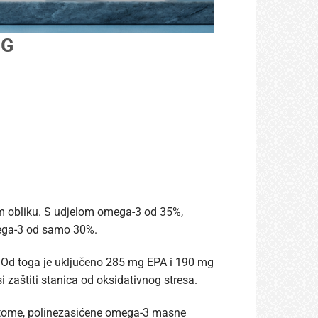
MG
m obliku. S udjelom omega-3 od 35%,
mega-3 od samo 30%.
 Od toga je uključeno 285 mg EPA i 190 mg
zaštiti stanica od oksidativnog stresa.
ot tome, polinezasićene omega-3 masne