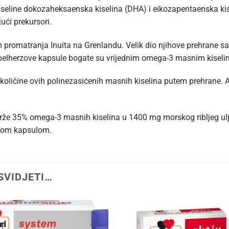
seline dokozaheksaenska kiselina (DHA) i eikozapentaenska kis
ući prekursori.
promatranja Inuita na Grenlandu. Velik dio njihove prehrane sas
lherzove kapsule bogate su vrijednim omega-3 masnim kiseli
e količine ovih polinezasićenih masnih kiselina putem prehrane. Al
 35% omega-3 masnih kiselina u 1400 mg morskog ribljeg ulja
nom kapsulom.
SVIDJETI…