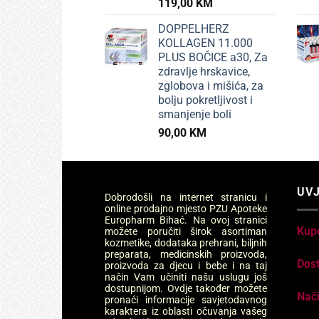
119,00
KM
DOPPELHERZ
KOLLAGEN 11.000
PLUS BOČICE a30, Za
zdravlje hrskavice,
zglobova i mišića, za
bolju pokretljivost i
smanjenje boli
90,00
KM
UVJ
Dobrodošli na internet stranicu i
online prodajno mjesto PZU Apoteke
Europharm Bihać. Na ovoj stranici
Kup
možete poručiti širok asortiman
kozmetike, dodataka prehrani, biljnih
preparata, medicinskih proizvoda,
Dos
proizvoda za djecu i bebe i na taj
način Vam učiniti našu uslugu još
dostupnijom. Ovdje također možete
Nači
pronaći informacije savjetodavnog
karaktera iz oblasti očuvanja vašeg