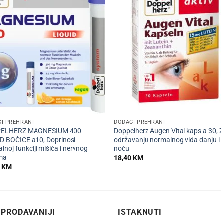
+
I PREHRANI
DODACI PREHRANI
ELHERZ MAGNESIUM 400
Doppelherz Augen Vital kaps a 30, 
D BOČICE a10, Doprinosi
održavanju normalnog vida danju i
lnoj funkciji mišića i nervnog
noću
ema
18,40
KM
0
KM
PRODAVANIJI
ISTAKNUTI