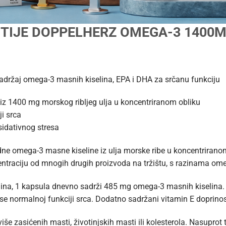
TIJE DOPPELHERZ OMEGA-3 1400
ržaj omega-3 masnih kiselina, EPA i DHA za srčanu funkciju
iz 1400 mg morskog ribljeg ulja u koncentriranom obliku
i srca
sidativnog stresa
ne omega-3 masne kiseline iz ulja morske ribe u koncentrirano
ntraciju od mnogih drugih proizvoda na tržištu, s razinama o
ina, 1 kapsula dnevno sadrži 485 mg omega-3 masnih kiselina.
 normalnoj funkciji srca. Dodatno sadržani vitamin E doprinosi 
iše zasićenih masti, životinjskih masti ili kolesterola. Nasupr