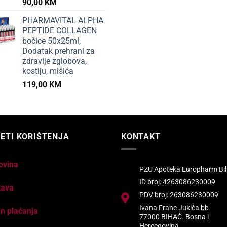
90,00
KM
PHARMAVITAL ALPHA
PEPTIDE COLLAGEN
bočice 50x25ml,
Dodatak prehrani za
zdravlje zglobova,
kostiju, mišića
119,00
KM
ETI KORIŠTENJA
KONTAKT
ovina
PZU Apoteka Europharm Bi
ID broj: 4263086230009
tava
PDV broj: 263086230009
Ivana Frane Jukića bb
n plaćanja
77000 BIHAĆ. Bosna i
Hercegovina