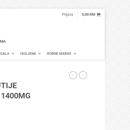
Prijava
0,00
KM
AMA
GALA
HIGIJENA
ROBNE MARKE
TIJE
 1400MG