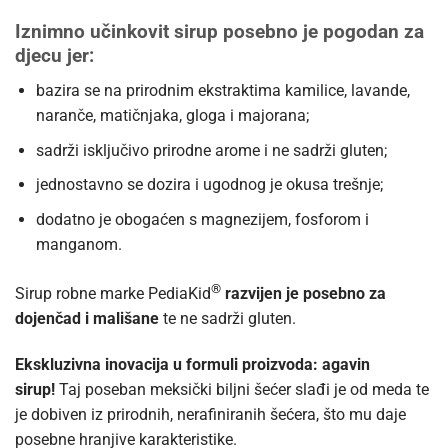
Iznimno učinkovit sirup posebno je pogodan za
djecu jer:
bazira se na prirodnim ekstraktima kamilice, lavande,
naranče, matičnjaka, gloga i majorana;
sadrži isključivo prirodne arome i ne sadrži gluten;
jednostavno se dozira i ugodnog je okusa trešnje;
dodatno je obogaćen s magnezijem, fosforom i
manganom.
®
Sirup robne marke PediaKid
razvijen je posebno za
dojenčad i mališane
te ne sadrži gluten.
Ekskluzivna inovacija u formuli proizvoda: agavin
sirup!
Taj poseban meksički biljni šećer slađi je od meda te
je dobiven iz prirodnih, nerafiniranih šećera, što mu daje
posebne hranjive karakteristike.