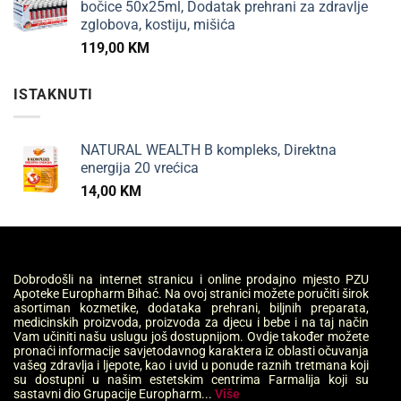
bočice 50x25ml, Dodatak prehrani za zdravlje
zglobova, kostiju, mišića
119,00
KM
ISTAKNUTI
NATURAL WEALTH B kompleks, Direktna
energija 20 vrećica
14,00
KM
Dobrodošli na internet stranicu i online prodajno mjesto PZU
Apoteke Europharm Bihać. Na ovoj stranici možete poručiti širok
asortiman kozmetike, dodataka prehrani, biljnih preparata,
medicinskih proizvoda, proizvoda za djecu i bebe i na taj način
Vam učiniti našu uslugu još dostupnijom. Ovdje također možete
pronaći informacije savjetodavnog karaktera iz oblasti očuvanja
vašeg zdravlja i ljepote, kao i uvid u ponude raznih tretmana koji
su dostupni u našim estetskim centrima Farmalija koji su
sastavni dio Grupacije Europharm...
Više