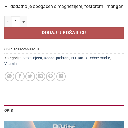
dodatno je obogaćen s magnezijem, fosforom i mangan
PEDIAKID DJEČIJI SIRUP ZA SPAVANJE 125 ml, ZA MIRAN SAN količ
DODAJ U KOŠARICU
SKU:
3700225600210
Kategorije:
Bebe i djeca
,
Dodaci prehrani
,
PEDIAKID
,
Robne marke
,
Vitamini
OPIS