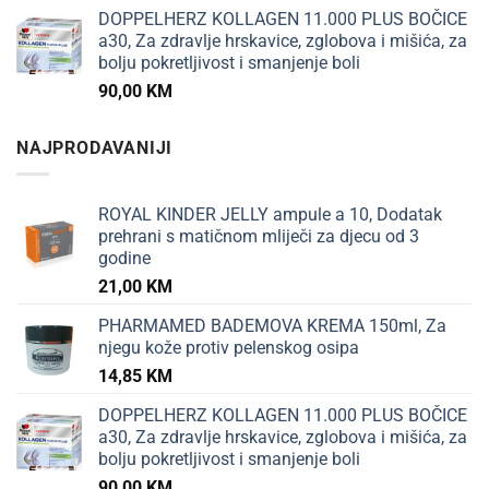
DOPPELHERZ KOLLAGEN 11.000 PLUS BOČICE
a30, Za zdravlje hrskavice, zglobova i mišića, za
bolju pokretljivost i smanjenje boli
90,00
KM
NAJPRODAVANIJI
ROYAL KINDER JELLY ampule a 10, Dodatak
prehrani s matičnom mliječi za djecu od 3
godine
21,00
KM
PHARMAMED BADEMOVA KREMA 150ml, Za
njegu kože protiv pelenskog osipa
14,85
KM
DOPPELHERZ KOLLAGEN 11.000 PLUS BOČICE
a30, Za zdravlje hrskavice, zglobova i mišića, za
bolju pokretljivost i smanjenje boli
90,00
KM