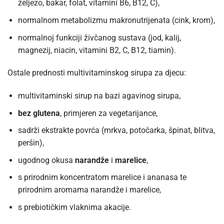
željezo, bakar, folat, vitamini B6, B12, C),
normalnom metabolizmu makronutrijenata (cink, krom),
normalnoj funkciji živčanog sustava (jod, kalij,
magnezij, niacin, vitamini B2, C, B12, tiamin).
Ostale prednosti multivitaminskog sirupa za djecu:
multivitaminski sirup na bazi agavinog sirupa,
bez glutena
, primjeren za vegetarijance,
sadrži ekstrakte povrća (mrkva, potočarka, špinat, blitva,
peršin),
ugodnog okusa
narandže
i
marelice
,
s prirodnim koncentratom marelice i ananasa te
prirodnim aromama narandže i marelice,
s prebiotičkim vlaknima akacije.