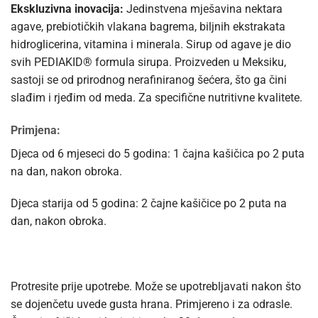
Ekskluzivna inovacija:
Jedinstvena mješavina nektara
agave, prebiotičkih vlakana bagrema, biljnih ekstrakata
hidroglicerina, vitamina i minerala. Sirup od agave je dio
svih PEDIAKID® formula sirupa. Proizveden u Meksiku,
sastoji se od prirodnog nerafiniranog šećera, što ga čini
slađim i rjeđim od meda. Za specifične nutritivne kvalitete.
Primjena:
Djeca od 6 mjeseci do 5 godina: 1 čajna kašičica po 2 puta
na dan, nakon obroka.
Djeca starija od 5 godina: 2 čajne kašičice po 2 puta na
dan, nakon obroka.
Protresite prije upotrebe. Može se upotrebljavati nakon što
se dojenčetu uvede gusta hrana. Primjereno i za odrasle.