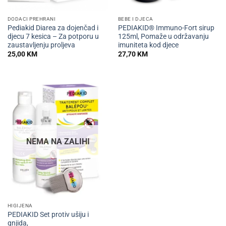
DODACI PREHRANI
BEBE I DJECA
Pediakid Diarea za dojenčad i
PEDIAKID® Immuno-Fort sirup
djecu 7 kesica – Za potporu u
125ml, Pomaže u održavanju
zaustavljenju proljeva
imuniteta kod djece
25,00
KM
27,70
KM
NEMA NA ZALIHI
HIGIJENA
PEDIAKID Set protiv ušiju i
gnjida,