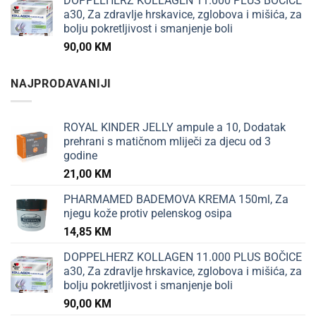
DOPPELHERZ KOLLAGEN 11.000 PLUS BOČICE
a30, Za zdravlje hrskavice, zglobova i mišića, za
bolju pokretljivost i smanjenje boli
90,00
KM
NAJPRODAVANIJI
ROYAL KINDER JELLY ampule a 10, Dodatak
prehrani s matičnom mliječi za djecu od 3
godine
21,00
KM
PHARMAMED BADEMOVA KREMA 150ml, Za
njegu kože protiv pelenskog osipa
14,85
KM
DOPPELHERZ KOLLAGEN 11.000 PLUS BOČICE
a30, Za zdravlje hrskavice, zglobova i mišića, za
bolju pokretljivost i smanjenje boli
90,00
KM