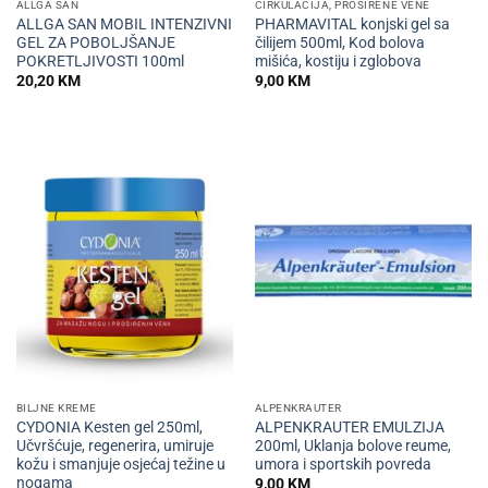
ALLGA SAN
CIRKULACIJA, PROŠIRENE VENE
ALLGA SAN MOBIL INTENZIVNI
PHARMAVITAL konjski gel sa
GEL ZA POBOLJŠANJE
čilijem 500ml, Kod bolova
POKRETLJIVOSTI 100ml
mišića, kostiju i zglobova
20,20
KM
9,00
KM
BILJNE KREME
ALPENKRAUTER
CYDONIA Kesten gel 250ml,
ALPENKRAUTER EMULZIJA
Učvršćuje, regenerira, umiruje
200ml, Uklanja bolove reume,
kožu i smanjuje osjećaj težine u
umora i sportskih povreda
nogama
9,00
KM