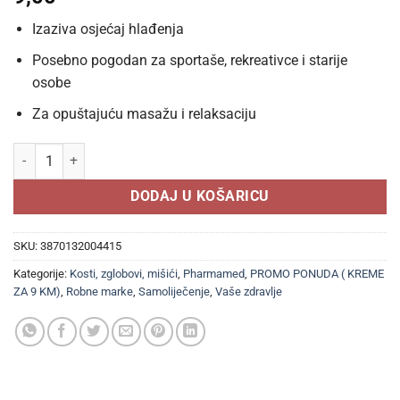
Izaziva osjećaj hlađenja
Posebno pogodan za sportaše, rekreativce i starije
osobe
Za opuštajuću masažu i relaksaciju
Pharmamed Alpenkrafter emulgel a 150 ml količina
DODAJ U KOŠARICU
SKU:
3870132004415
Kategorije:
Kosti, zglobovi, mišići
,
Pharmamed
,
PROMO PONUDA ( KREME
ZA 9 KM)
,
Robne marke
,
Samoliječenje
,
Vaše zdravlje