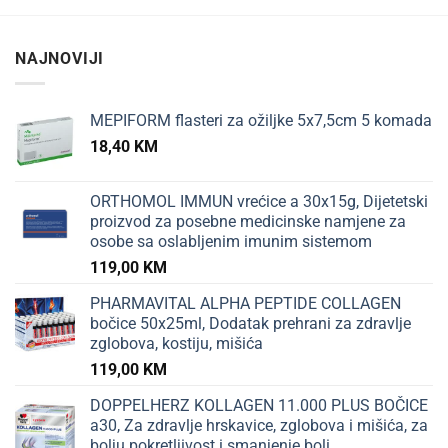
NAJNOVIJI
MEPIFORM flasteri za ožiljke 5x7,5cm 5 komada
18,40
KM
ORTHOMOL IMMUN vrećice a 30x15g, Dijetetski
proizvod za posebne medicinske namjene za
osobe sa oslabljenim imunim sistemom
119,00
KM
PHARMAVITAL ALPHA PEPTIDE COLLAGEN
bočice 50x25ml, Dodatak prehrani za zdravlje
zglobova, kostiju, mišića
119,00
KM
DOPPELHERZ KOLLAGEN 11.000 PLUS BOČICE
a30, Za zdravlje hrskavice, zglobova i mišića, za
bolju pokretljivost i smanjenje boli