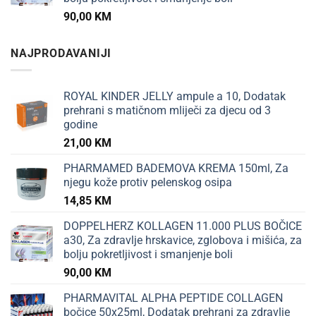
90,00
KM
NAJPRODAVANIJI
ROYAL KINDER JELLY ampule a 10, Dodatak
prehrani s matičnom mliječi za djecu od 3
godine
21,00
KM
PHARMAMED BADEMOVA KREMA 150ml, Za
njegu kože protiv pelenskog osipa
14,85
KM
DOPPELHERZ KOLLAGEN 11.000 PLUS BOČICE
a30, Za zdravlje hrskavice, zglobova i mišića, za
bolju pokretljivost i smanjenje boli
90,00
KM
PHARMAVITAL ALPHA PEPTIDE COLLAGEN
bočice 50x25ml, Dodatak prehrani za zdravlje