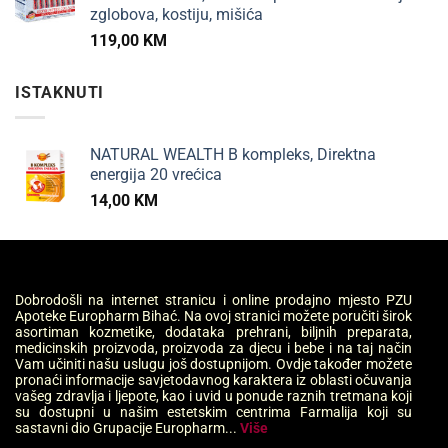
zglobova, kostiju, mišića
119,00
KM
ISTAKNUTI
NATURAL WEALTH B kompleks, Direktna
energija 20 vrećica
14,00
KM
Dobrodošli na internet stranicu i online prodajno mjesto PZU
Apoteke Europharm Bihać. Na ovoj stranici možete poručiti širok
asortiman kozmetike, dodataka prehrani, biljnih preparata,
medicinskih proizvoda, proizvoda za djecu i bebe i na taj način
Vam učiniti našu uslugu još dostupnijom. Ovdje također možete
pronaći informacije savjetodavnog karaktera iz oblasti očuvanja
vašeg zdravlja i ljepote, kao i uvid u ponude raznih tretmana koji
su dostupni u našim estetskim centrima Farmalija koji su
sastavni dio Grupacije Europharm...
Više