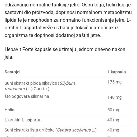
održavanju normalne funkcije jetre. Osim toga, holin koji je
sastavni dio proizvoda, doprinosi normalnom metabolizmu
lipida te je neophodan za normalno funkcionisanje jetre. L-
ornitin-L-aspartat veže i izbacuje toksični amonijak iz
organizma te doprinosi dodatnoj zaštiti jetre.
Hepavit Forte kapusle se uzimaju jednom dnevno nakon
jela.
Sastojci
1 kapsula
175 mg
Suhi ekstrakt ploda sikavice (
Silybum
marianum
(L.) Gaertn.)
što odgovara silimarina
140 mg
Holin
50 mg
L-ornitin-L-aspartat
40 mg
Suhi ekstrakt lista artičoke (
Cynara scolymus
L.)
40 mg