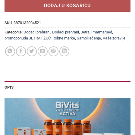
DODAJ U KOŠARICU
SKU:
3870132004521
Kategorije:
Dodaci prehrani
,
Dodaci prehrani
,
Jetra
,
Pharmamed
,
promoponuda JETRA I ŽUČ
,
Robne marke
,
Samoliječenje
,
Vaše zdravlje
OPIS