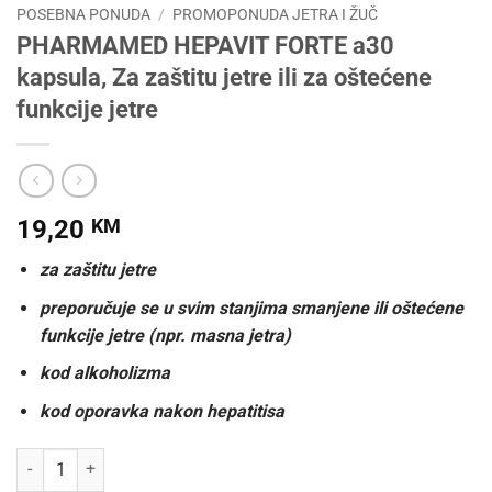
POSEBNA PONUDA
/
PROMOPONUDA JETRA I ŽUČ
PHARMAMED HEPAVIT FORTE a30
kapsula, Za zaštitu jetre ili za oštećene
funkcije jetre
19,20
KM
za zaštitu jetre
preporučuje se u svim stanjima smanjene ili oštećene
funkcije jetre (npr. masna jetra)
kod alkoholizma
kod oporavka nakon hepatitisa
PHARMAMED HEPAVIT FORTE a30 kapsula, Za zaštitu jetre ili za ošteć