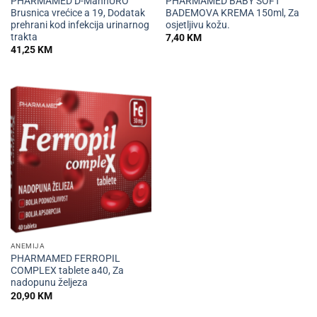
PHARMAMED D-MannURO
PHARMAMED BABY SOFT
Brusnica vrećice a 19, Dodatak
BADEMOVA KREMA 150ml, Za
prehrani kod infekcija urinarnog
osjetljivu kožu.
trakta
7,40
KM
41,25
KM
ANEMIJA
PHARMAMED FERROPIL
COMPLEX tablete a40, Za
nadopunu željeza
20,90
KM