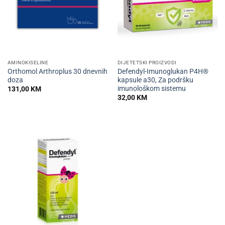
AMINOKISELINE
DIJETETSKI PROIZVODI
Orthomol Arthroplus 30 dnevnih
Defendyl-Imunoglukan P4H®
doza
kapsule a30, Za podršku
imunološkom sistemu
131,00
KM
32,00
KM