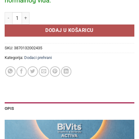
normalnog vida.
Pharmamed Maculein extra 30 kapsula količina
DODAJ U KOŠARICU
SKU:
3870132002435
Kategorija:
Dodaci prehrani
OPIS