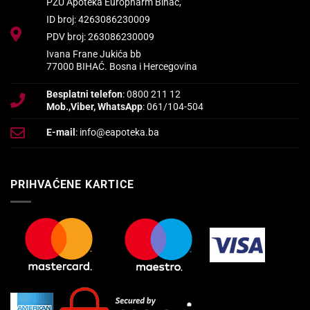
PZU Apoteka Europharm Bihać,
ID broj: 4263086230009
PDV broj: 263086230009
Ivana Frane Jukića bb
77000 BIHAĆ. Bosna i Hercegovina
Besplatni telefon
: 0800 211 12
Mob.,Viber, WhatsApp
: 061/104-504
E-mail
: info@eapoteka.ba
PRIHVAĆENE KARTICE