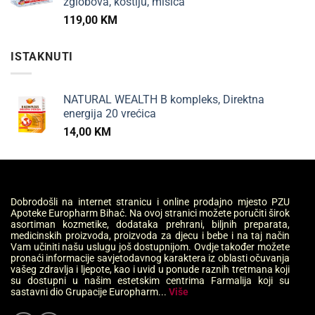
zglobova, kostiju, mišića
119,00
KM
ISTAKNUTI
NATURAL WEALTH B kompleks, Direktna
energija 20 vrećica
14,00
KM
Dobrodošli na internet stranicu i online prodajno mjesto PZU
Apoteke Europharm Bihać. Na ovoj stranici možete poručiti širok
asortiman kozmetike, dodataka prehrani, biljnih preparata,
medicinskih proizvoda, proizvoda za djecu i bebe i na taj način
Vam učiniti našu uslugu još dostupnijom. Ovdje također možete
pronaći informacije savjetodavnog karaktera iz oblasti očuvanja
vašeg zdravlja i ljepote, kao i uvid u ponude raznih tretmana koji
su dostupni u našim estetskim centrima Farmalija koji su
sastavni dio Grupacije Europharm...
Više