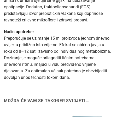
anisa i đumbira djeluje sinergijski na ublažavanje
opstipacije. Dodatno, fruktooligosaharidi (FOS)
predstavljaju izvor prebiotičkih vlakana koji doprinose
ravnoteži crijevne mikroflore i zdravoj probavi.
Način upotrebe:
Preporučuje se uzimanje 15 ml proizvoda jednom dnevno,
uvijek u približno isto vrijeme. Efekat se obično javlja u
roku od 8–12 sati, zavisno od individualnog metabolizma.
Doziranje je moguće prilagoditi ličnim potrebama i
dnevnom ritmu, imajući u vidu predviđeno vrijeme
djelovanja. Za optimalan učinak potrebno je obezbijediti
dovoljan unos tečnosti tokom dana.
MOŽDA ĆE VAM SE TAKOĐER SVIDJETI…