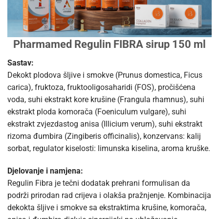
Pharmamed Regulin FIBRA sirup 150 ml
Sastav:
Dekokt plodova šljive i smokve (Prunus domestica, Ficus
carica), fruktoza, fruktooligosaharidi (FOS), pročišćena
voda, suhi ekstrakt kore krušine (Frangula rhamnus), suhi
ekstrakt ploda komorača (Foeniculum vulgare), suhi
ekstrakt zvjezdastog anisa (Illicium verum), suhi ekstrakt
rizoma đumbira (Zingiberis officinalis), konzervans: kalij
sorbat, regulator kiselosti: limunska kiselina, aroma kruške.
Djelovanje i namjena:
Regulin Fibra je tečni dodatak prehrani formulisan da
podrži prirodan rad crijeva i olakša pražnjenje. Kombinacija
dekokta šljive i smokve sa ekstraktima krušine, komorača,