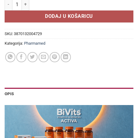
Pharmamed Regulin FIBRA sirup 150 ml količina
DODAJ U KOŠARICU
SKU:
3870132004729
Kategorija:
Pharmamed
OPIS