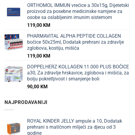
ORTHOMOL IMMUN vrećice a 30x15g, Dijetetski
proizvod za posebne medicinske namjene za
osobe sa oslabljenim imunim sistemom
119,00
KM
PHARMAVITAL ALPHA PEPTIDE COLLAGEN
bočice 50x25ml, Dodatak prehrani za zdravlje
zglobova, kostiju, mišića
119,00
KM
DOPPELHERZ KOLLAGEN 11.000 PLUS BOČICE
a30, Za zdravlje hrskavice, zglobova i mišića, za
bolju pokretljivost i smanjenje boli
90,00
KM
NAJPRODAVANIJI
ROYAL KINDER JELLY ampule a 10, Dodatak
prehrani s matičnom mliječi za djecu od 3
godine