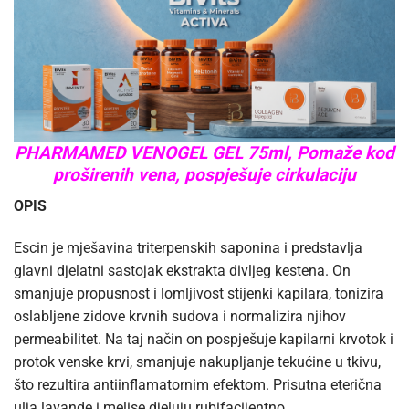
PHARMAMED VENOGEL GEL 75ml, Pomaže kod
proširenih vena, pospješuje cirkulaciju
OPIS
Escin je mješavina triterpenskih saponina i predstavlja
glavni djelatni sastojak ekstrakta divljeg kestena. On
smanjuje propusnost i lomljivost stijenki kapilara, tonizira
oslabljene zidove krvnih sudova i normalizira njihov
permeabilitet. Na taj način on pospješuje kapilarni krvotok i
protok venske krvi, smanjuje nakupljanje tekućine u tkivu,
što rezultira antiinflamatornim efektom. Prisutna eterična
ulja lavande i melise djeluju rubifacijentno.