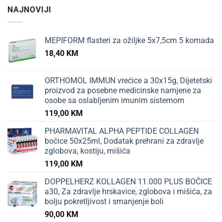
NAJNOVIJI
MEPIFORM flasteri za ožiljke 5x7,5cm 5 komada
18,40
KM
ORTHOMOL IMMUN vrećice a 30x15g, Dijetetski
proizvod za posebne medicinske namjene za
osobe sa oslabljenim imunim sistemom
119,00
KM
PHARMAVITAL ALPHA PEPTIDE COLLAGEN
bočice 50x25ml, Dodatak prehrani za zdravlje
zglobova, kostiju, mišića
119,00
KM
DOPPELHERZ KOLLAGEN 11.000 PLUS BOČICE
a30, Za zdravlje hrskavice, zglobova i mišića, za
bolju pokretljivost i smanjenje boli
90,00
KM