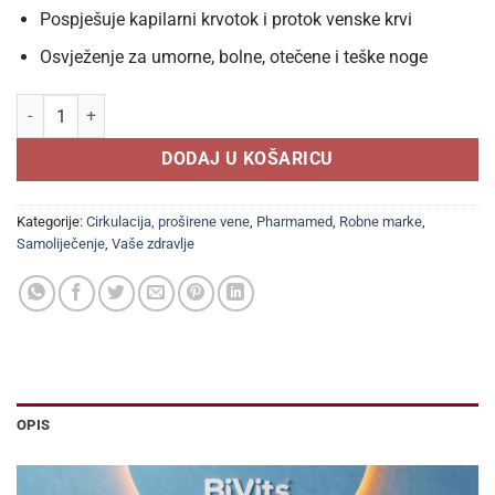
Pospješuje kapilarni krvotok i protok venske krvi
Osvježenje za umorne, bolne, otečene i teške noge
PHARMAMED VENOGEL GEL 75ml, Pomaže kod proširenih vena, pospje
DODAJ U KOŠARICU
Kategorije:
Cirkulacija, proširene vene
,
Pharmamed
,
Robne marke
,
Samoliječenje
,
Vaše zdravlje
OPIS