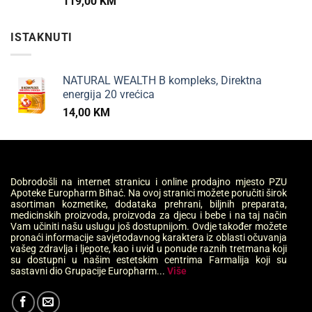
119,00
KM
ISTAKNUTI
NATURAL WEALTH B kompleks, Direktna
energija 20 vrećica
14,00
KM
Dobrodošli na internet stranicu i online prodajno mjesto PZU
Apoteke Europharm Bihać. Na ovoj stranici možete poručiti širok
asortiman kozmetike, dodataka prehrani, biljnih preparata,
medicinskih proizvoda, proizvoda za djecu i bebe i na taj način
Vam učiniti našu uslugu još dostupnijom. Ovdje također možete
pronaći informacije savjetodavnog karaktera iz oblasti očuvanja
vašeg zdravlja i ljepote, kao i uvid u ponude raznih tretmana koji
su dostupni u našim estetskim centrima Farmalija koji su
sastavni dio Grupacije Europharm...
Više