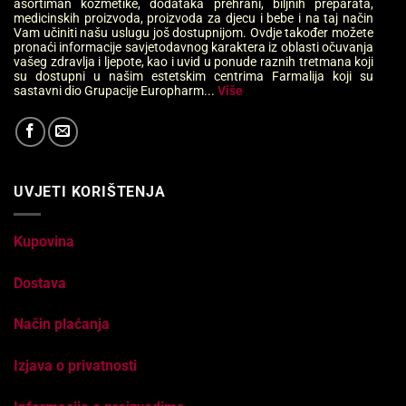
asortiman kozmetike, dodataka prehrani, biljnih preparata,
medicinskih proizvoda, proizvoda za djecu i bebe i na taj način
Vam učiniti našu uslugu još dostupnijom. Ovdje također možete
pronaći informacije savjetodavnog karaktera iz oblasti očuvanja
vašeg zdravlja i ljepote, kao i uvid u ponude raznih tretmana koji
su dostupni u našim estetskim centrima Farmalija koji su
sastavni dio Grupacije Europharm...
Više
UVJETI KORIŠTENJA
Kupovina
Dostava
Način plaćanja
Izjava o privatnosti