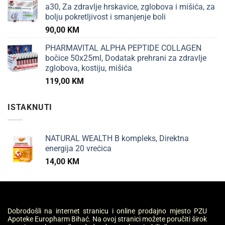
a30, Za zdravlje hrskavice, zglobova i mišića, za
bolju pokretljivost i smanjenje boli
90,00
KM
PHARMAVITAL ALPHA PEPTIDE COLLAGEN
bočice 50x25ml, Dodatak prehrani za zdravlje
zglobova, kostiju, mišića
119,00
KM
ISTAKNUTI
NATURAL WEALTH B kompleks, Direktna
energija 20 vrećica
14,00
KM
Dobrodošli na internet stranicu i online prodajno mjesto PZU
Apoteke Europharm Bihać. Na ovoj stranici možete poručiti širok