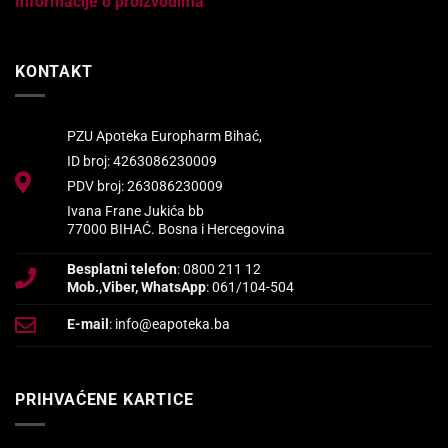
Informacije o proizvodima
KONTAKT
PZU Apoteka Europharm Bihać,
ID broj: 4263086230009
PDV broj: 263086230009
Ivana Frane Jukića bb
77000 BIHAĆ. Bosna i Hercegovina
Besplatni telefon
: 0800 211 12
Mob.,Viber, WhatsApp
: 061/104-504
E-mail
: info@eapoteka.ba
PRIHVAĆENE KARTICE