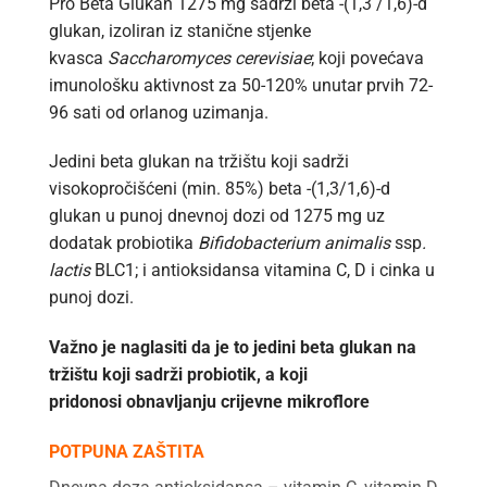
Pro Beta Glukan 1275 mg sadrži beta -(1,3 /1,6)-d
glukan, izoliran iz stanične stjenke
kvasca
Saccharomyces cerevisiae
; koji povećava
imunološku aktivnost za 50-120% unutar prvih 72-
96 sati od orlanog uzimanja.
Jedini beta glukan na tržištu koji sadrži
visokopročišćeni (min. 85%) beta -(1,3/1,6)-d
glukan u punoj dnevnoj dozi od 1275 mg uz
dodatak probiotika
Bifidobacterium animalis
ssp
.
lactis
BLC1; i antioksidansa vitamina C, D i cinka u
punoj dozi.
Važno je naglasiti da je to jedini beta glukan na
tržištu koji sadrži probiotik, a koji
pridonosi obnavljanju crijevne mikroflore
POTPUNA ZAŠTITA