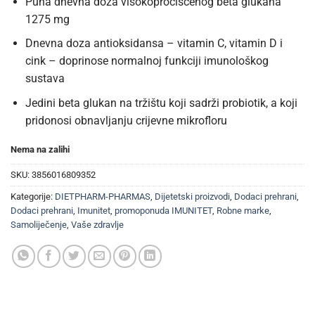
Puna dnevna doza visokopročišćenog beta glukana
1275 mg
Dnevna doza antioksidansa – vitamin C, vitamin D i
cink – doprinose normalnoj funkciji imunološkog
sustava
Jedini beta glukan na tržištu koji sadrži probiotik, a koji
pridonosi obnavljanju crijevne mikrofloru
Nema na zalihi
SKU:
3856016809352
Kategorije:
DIETPHARM-PHARMAS
,
Dijetetski proizvodi
,
Dodaci prehrani
,
Dodaci prehrani
,
Imunitet
,
promoponuda IMUNITET
,
Robne marke
,
Samoliječenje
,
Vaše zdravlje