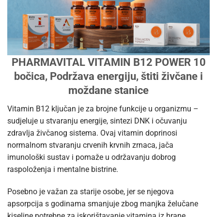
PHARMAVITAL VITAMIN B12 POWER 10
bočica, Podržava energiju, štiti živčane i
moždane stanice
Vitamin B12 ključan je za brojne funkcije u organizmu –
sudjeluje u stvaranju energije, sintezi DNK i očuvanju
zdravlja živčanog sistema. Ovaj vitamin doprinosi
normalnom stvaranju crvenih krvnih zrnaca, jača
imunološki sustav i pomaže u održavanju dobrog
raspoloženja i mentalne bistrine.
Posebno je važan za starije osobe, jer se njegova
apsorpcija s godinama smanjuje zbog manjka želučane
kiseline potrebne za iskorištavanje vitamina iz hrane.