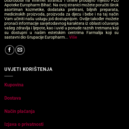
Dobrodošli na internet stranicu i online prodajno mjesto PZU
Apoteke Europharm Bihać. Na ovoj stranici možete poručiti širok
asortiman kozmetike, dodataka prehrani, biljnih preparata,
medicinskih proizvoda, proizvoda za djecu i bebe i na taj način
Vam učiniti našu uslugu još dostupnijom. Ovdje također možete
pronaći informacije savjetodavnog karaktera iz oblasti očuvanja
vašeg zdravlja i ljepote, kao i uvid u ponude raznih tretmana koji
su dostupni u našim estetskim centrima Farmalija koji su
sastavni dio Grupacije Europharm...
Više
UVJETI KORIŠTENJA
Kupovina
Dostava
Način plaćanja
Izjava o privatnosti