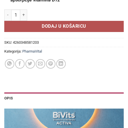
PHARMAVITAL VITAMIN B12 POWER 10 bočica, Podržava energiju, štit
DODAJ U KOŠARICU
SKU:
4260348581203
Kategorija:
PharmaVital
OPIS