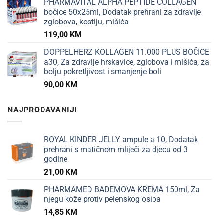
PHARMAVITAL ALPHA PEPTIDE COLLAGEN
bočice 50x25ml, Dodatak prehrani za zdravlje
zglobova, kostiju, mišića
119,00
KM
DOPPELHERZ KOLLAGEN 11.000 PLUS BOČICE
a30, Za zdravlje hrskavice, zglobova i mišića, za
bolju pokretljivost i smanjenje boli
90,00
KM
NAJPRODAVANIJI
ROYAL KINDER JELLY ampule a 10, Dodatak
prehrani s matičnom mliječi za djecu od 3
godine
21,00
KM
PHARMAMED BADEMOVA KREMA 150ml, Za
njegu kože protiv pelenskog osipa
14,85
KM