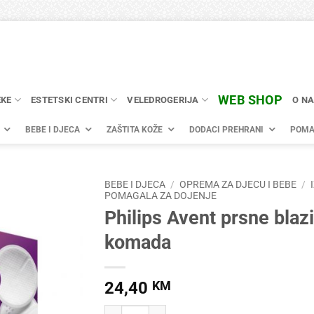
WEB SHOP
EKE
ESTETSKI CENTRI
VELEDROGERIJA
O N
BEBE I DJECA
ZAŠTITA KOŽE
DODACI PREHRANI
POMA
BEBE I DJECA
/
OPREMA ZA DJECU I BEBE
/
POMAGALA ZA DOJENJE
Philips Avent prsne blaz
komada
24,40
KM
Philips Avent prsne blazinice - 60 komada količ