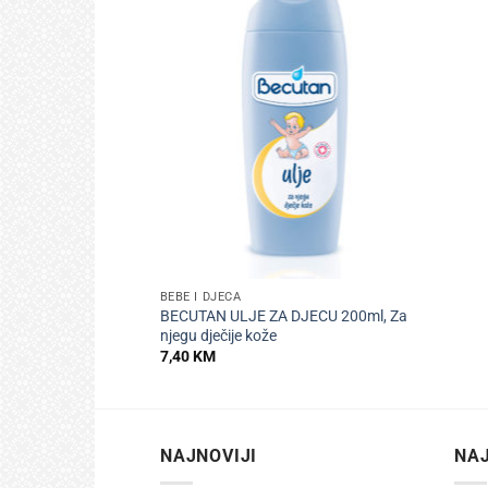
+
BEBE I DJECA
BECUTAN ULJE ZA DJECU 200ml, Za
njegu dječije kože
7,40
KM
NAJNOVIJI
NAJ