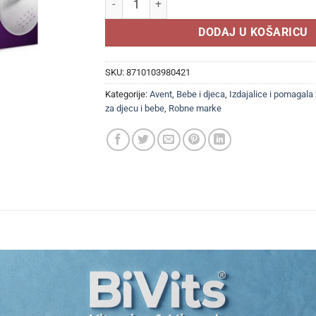
DODAJ U KOŠARICU
SKU:
8710103980421
Kategorije:
Avent
,
Bebe i djeca
,
Izdajalice i pomagala
za djecu i bebe
,
Robne marke