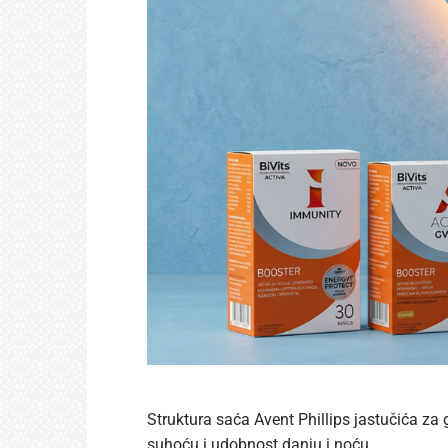
Struktura saća Avent Phillips jastučića za 
suhoću i udobnost danju i noću.