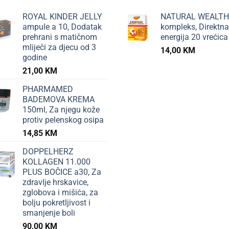
ROYAL KINDER JELLY
NATURAL WEALTH
ampule a 10, Dodatak
kompleks, Direktna
prehrani s matičnom
energija 20 vrećica
mliječi za djecu od 3
14,00
KM
godine
21,00
KM
PHARMAMED
BADEMOVA KREMA
150ml, Za njegu kože
protiv pelenskog osipa
14,85
KM
DOPPELHERZ
KOLLAGEN 11.000
PLUS BOČICE a30, Za
zdravlje hrskavice,
zglobova i mišića, za
bolju pokretljivost i
smanjenje boli
90,00
KM