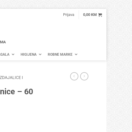
Prijava
0,00
KM
AMA
GALA
HIGIJENA
ROBNE MARKE
IZDAJALICE I
inice – 60
ina