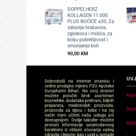
DOPPELHERZ
KOLLAGEN 11.000
PLUS BOČICE a30, Za
zdravlje hrskavice,
zglobova i mišića, za
bolju pokretljivost i
smanjenje boli
90,00
KM
UVJ
Dobrodošli na internet stranicu i
online prodajno mjesto PZU Apoteke
Europharm Bihać. Na ovoj stranici
Kup
možete poručiti širok asortiman
kozmetike, dodataka prehrani, biljnih
preparata, medicinskih proizvoda,
Dos
proizvoda za djecu i bebe i na taj
način Vam učiniti našu uslugu još
dostupnijom. Ovdje također možete
Nači
pronaći informacije savjetodavnog
karaktera iz oblasti očuvanja vašeg
zdravlja i ljepote, kao i uvid u ponude