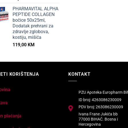
PHARMAVITAL ALPHA
PEPTIDE COLLAGEN
bočice 50x25ml,
Dodatak prehrani za
zdravlje zglobova,
kostiju, mišića
119,00
KM
ETI KORIŠTENJA
KONTAKT
ovina
PZU Apoteka Europharm Bi
ID broj: 4263086230009
tava
PDV broj: 263086230009
Ivana Frane Jukića bb
n plaćanja
77000 BIHAĆ. Bosna i
Hercegovina