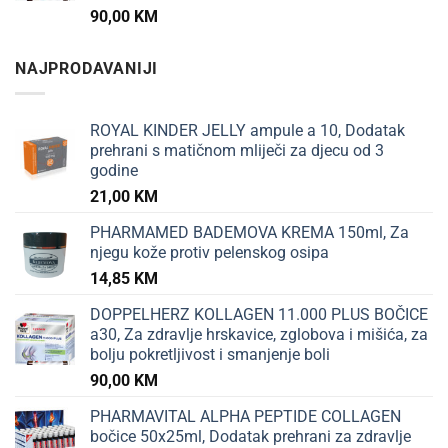
90,00
KM
NAJPRODAVANIJI
ROYAL KINDER JELLY ampule a 10, Dodatak
prehrani s matičnom mliječi za djecu od 3
godine
21,00
KM
PHARMAMED BADEMOVA KREMA 150ml, Za
njegu kože protiv pelenskog osipa
14,85
KM
DOPPELHERZ KOLLAGEN 11.000 PLUS BOČICE
a30, Za zdravlje hrskavice, zglobova i mišića, za
bolju pokretljivost i smanjenje boli
90,00
KM
PHARMAVITAL ALPHA PEPTIDE COLLAGEN
bočice 50x25ml, Dodatak prehrani za zdravlje