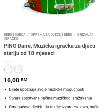
BEBE I DJECA
/
OPREMA ZA DJECU I BEBE
/
GRIZALA I
IGRAČKE
PINO Daire, Muzička igračka za djecu
stariju od 18 mjeseci
16,00
KM
Dijete upoznaje svoje muzičke mogućnosti
Stvara sopstvene načine muzičkog izražavanja
Omogućava djetetu da otkrije izvore zvukova, način