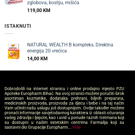
zglobova, kostiju, mišića
119,00
KM
ISTAKNUTI
NATURAL WEALTH B kompleks, Direktna
energija 20 vrećica
14,00
KM
Dobrodošli na internet stranicu i online prodajno mjesto PZU
Apoteke Europharm Bihać. Na ovoj stranici možete poručiti širok
asortiman kozmetike, dodataka prehrani, biljnih preparata,
medicinskih proizvoda, proizvoda za djecu i bebe i na taj način
Vam učiniti našu uslugu još dostupnijom. Ovdje također možete
pronaći informacije savjetodavnog karaktera iz oblasti očuvanja
vašeg zdravlja i ljepote, kao i uvid u ponude raznih tretmana koji
su dostupni u našim estetskim centrima Farmalija koji su
sastavni dio Grupacije Europharm...
Više