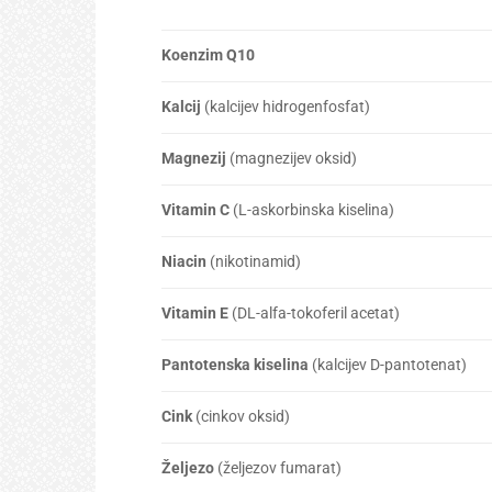
Koenzim Q10
Kalcij
(kalcijev hidrogenfosfat)
Magnezij
(magnezijev oksid)
Vitamin C
(L-askorbinska kiselina)
Niacin
(nikotinamid)
Vitamin E
(DL-alfa-tokoferil acetat)
Pantotenska kiselina
(kalcijev D-pantotenat)
Cink
(cinkov oksid)
Željezo
(željezov fumarat)