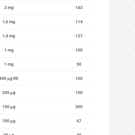
2 mg
143
1,6 mg
114
1,4 mg
127
1 mg
100
1 mg
50
800 μg RE
100
200 μg
100
150 μg
300
100 μg
67