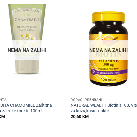
NEMA NA ZALIHI
NEMA NA ZALIHI
+
DITA
DODACI PREHRANI
DITA CHAMOMILE Zaštitna
NATURAL WEALTH Biotin a100, Vi
 za ruke i nokte 100ml
za kožu,kosu i nokte
KM
20,60
KM