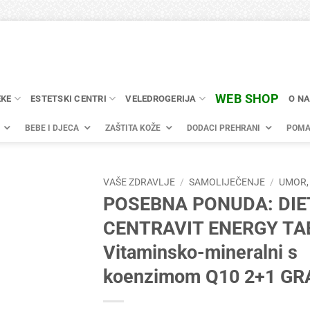
WEB SHOP
EKE
ESTETSKI CENTRI
VELEDROGERIJA
O N
BEBE I DJECA
ZAŠTITA KOŽE
DODACI PREHRANI
POMA
VAŠE ZDRAVLJE
/
SAMOLIJEČENJE
/
UMOR,
POSEBNA PONUDA: DI
CENTRAVIT ENERGY TA
Vitaminsko-mineralni s
koenzimom Q10 2+1 GR