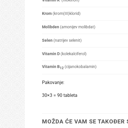
Vitamin K
(filokinon)
Krom
(krom(III)klorid)
Molibden
(amonijev molibdat)
Selen
(natrijev selenit)
Vitamin D
(kolekalciferol)
Vitamin B
(cijanokobalamin)
12
Pakovanje:
30×3 = 90 tableta
MOŽDA ĆE VAM SE TAKOĐER 