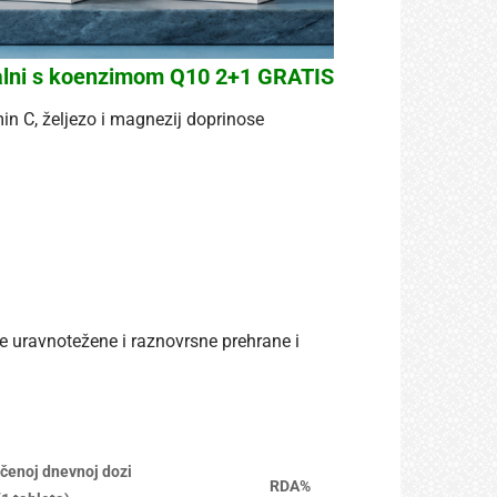
ni s koenzimom Q10 2+1 GRATIS
min C, željezo i magnezij doprinose
e uravnotežene i raznovrsne prehrane i
čenoj dnevnoj dozi
RDA%