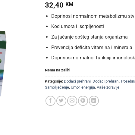
32,40
KM
Doprinosi normalnom metabolizmu stva
Kod umora i iscrpljenosti
Za jačanje opšteg stanja organizma
Prevencija deficita vitamina i minerala
Doprinosi normalnoj funkciji imunološ
Nema na zalihi
Kategorije:
Dodaci prehrani
,
Dodaci prehrani
,
Posebn
Samoliječenje
,
Umor, energija
,
Vaše zdravlje