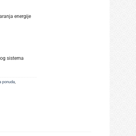
ranja energije
kog sistema
a ponuda
,