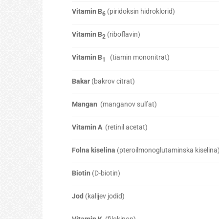
Vitamin B
(piridoksin hidroklorid)
6
Vitamin B
(riboflavin)
2
Vitamin B
(tiamin mononitrat)
1
Bakar
(bakrov citrat)
Mangan
(manganov sulfat)
Vitamin A
(retinil acetat)
Folna kiselina
(pteroilmonoglutaminska kiselina
Biotin
(D-biotin)
Jod
(kalijev jodid)