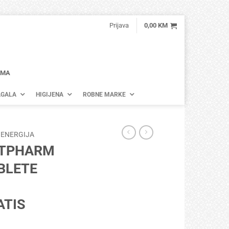
Prijava
0,00
KM
AMA
GALA
HIGIJENA
ROBNE MARKE
 ENERGIJA
ETPHARM
BLETE
ATIS