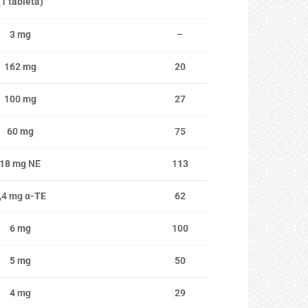
(1 tableta)
3 mg
–
162 mg
20
100 mg
27
60 mg
75
18 mg NE
113
,4 mg α-TE
62
6 mg
100
5 mg
50
4 mg
29