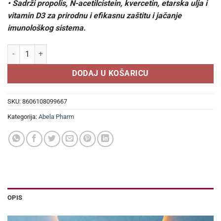
• Sadrži propolis, N-acetilcistein, kvercetin, etarska ulja i
vitamin D3 za prirodnu i efikasnu zaštitu i jačanje
imunološkog sistema.
PropoMucil sprej za nos 20ml, Za alergije količina
DODAJ U KOŠARICU
SKU:
8606108099667
Kategorija:
Abela Pharm
OPIS