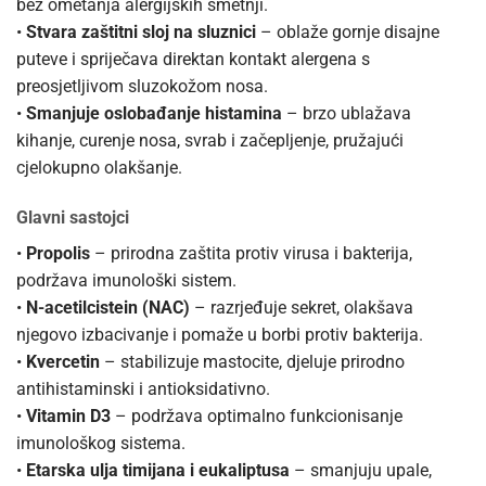
bez ometanja alergijskih smetnji.
•
Stvara zaštitni sloj na sluznici
– oblaže gornje disajne
puteve i spriječava direktan kontakt alergena s
preosjetljivom sluzokožom nosa.
•
Smanjuje oslobađanje histamina
– brzo ublažava
kihanje, curenje nosa, svrab i začepljenje, pružajući
cjelokupno olakšanje.
Glavni sastojci
•
Propolis
– prirodna zaštita protiv virusa i bakterija,
podržava imunološki sistem.
•
N-acetilcistein (NAC)
– razrjeđuje sekret, olakšava
njegovo izbacivanje i pomaže u borbi protiv bakterija.
•
Kvercetin
– stabilizuje mastocite, djeluje prirodno
antihistaminski i antioksidativno.
•
Vitamin D3
– podržava optimalno funkcionisanje
imunološkog sistema.
•
Etarska ulja timijana i eukaliptusa
– smanjuju upale,