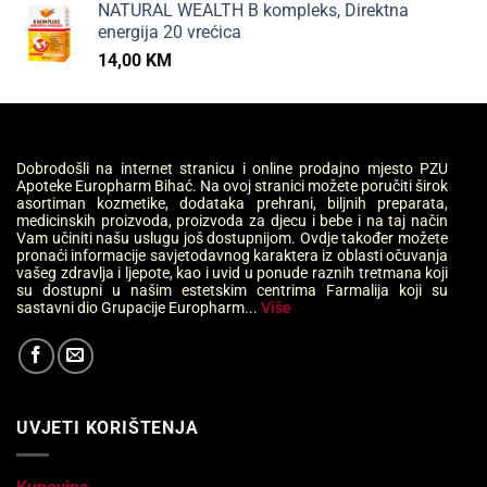
NATURAL WEALTH B kompleks, Direktna
energija 20 vrećica
14,00
KM
Dobrodošli na internet stranicu i online prodajno mjesto PZU
Apoteke Europharm Bihać. Na ovoj stranici možete poručiti širok
asortiman kozmetike, dodataka prehrani, biljnih preparata,
medicinskih proizvoda, proizvoda za djecu i bebe i na taj način
Vam učiniti našu uslugu još dostupnijom. Ovdje također možete
pronaći informacije savjetodavnog karaktera iz oblasti očuvanja
vašeg zdravlja i ljepote, kao i uvid u ponude raznih tretmana koji
su dostupni u našim estetskim centrima Farmalija koji su
sastavni dio Grupacije Europharm...
Više
UVJETI KORIŠTENJA