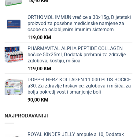
18,40
KM
ORTHOMOL IMMUN vrećice a 30x15g, Dijetetski
proizvod za posebne medicinske namjene za
osobe sa oslabljenim imunim sistemom
119,00
KM
PHARMAVITAL ALPHA PEPTIDE COLLAGEN
bočice 50x25ml, Dodatak prehrani za zdravlje
zglobova, kostiju, mišića
119,00
KM
DOPPELHERZ KOLLAGEN 11.000 PLUS BOČICE
a30, Za zdravlje hrskavice, zglobova i mišića, za
bolju pokretljivost i smanjenje boli
90,00
KM
NAJPRODAVANIJI
ROYAL KINDER JELLY ampule a 10, Dodatak