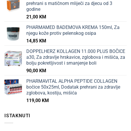
prehrani s matičnom mliječi za djecu od 3
godine
21,00
KM
PHARMAMED BADEMOVA KREMA 150ml, Za
njegu kože protiv pelenskog osipa
14,85
KM
DOPPELHERZ KOLLAGEN 11.000 PLUS BOČICE
a30, Za zdravlje hrskavice, zglobova i mišića, za
bolju pokretljivost i smanjenje boli
90,00
KM
PHARMAVITAL ALPHA PEPTIDE COLLAGEN
bočice 50x25ml, Dodatak prehrani za zdravlje
zglobova, kostiju, mišića
119,00
KM
ISTAKNUTI