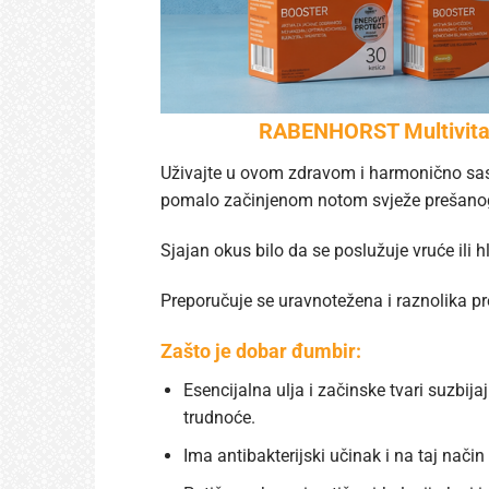
RABENHORST Multivitami
Uživajte u ovom zdravom i harmonično sa
pomalo začinjenom notom svježe prešano
Sjajan okus bilo da se poslužuje vruće ili h
Preporučuje se uravnotežena i raznolika pr
Zašto je dobar đumbir:
Esencijalna ulja i začinske tvari suzbi
trudnoće.
Ima antibakterijski učinak i na taj način