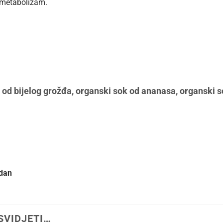
i metabolizam.
 od bijelog grožđa, organski sok od ananasa, organski 
dan
SVIDJETI…