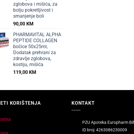
zglobova i mišića, za
bolju pokretljivost i
smanjenje boli
90,00
KM
PHARMAVITAL ALPHA
PEPTIDE COLLAGEN
bočice 50x25ml,
Dodatak prehrani za
zdravlje zglobova,
kostiju, mišića
119,00
KM
ETI KORIŠTENJA
KONTAKT
ovina
PZU Apoteka Europharm Bi
ID broj: 4263086230009
tava