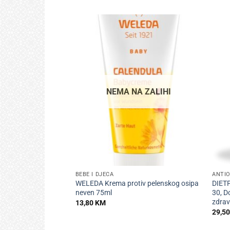
NEMA NA ZALIHI
+
+
BEBE I DJECA
ANTIO
WELEDA Krema protiv pelenskog osipa
DIET
neven 75ml
30, D
zdravl
13,80
KM
29,5