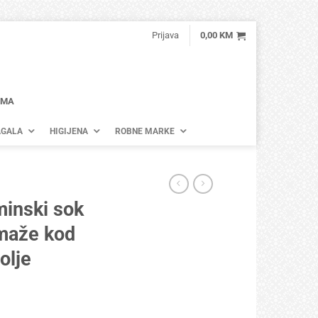
Prijava
0,00
KM
AMA
GALA
HIGIJENA
ROBNE MARKE
inski sok
maže kod
olje