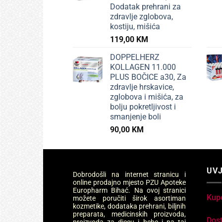
Dodatak prehrani za
zdravlje zglobova,
kostiju, mišića
119,00
KM
DOPPELHERZ
KOLLAGEN 11.000
PLUS BOČICE a30, Za
zdravlje hrskavice,
zglobova i mišića, za
bolju pokretljivost i
smanjenje boli
90,00
KM
UVJ
Dobrodošli na internet stranicu i
online prodajno mjesto PZU Apoteke
Europharm Bihać. Na ovoj stranici
Kup
možete poručiti širok asortiman
kozmetike, dodataka prehrani, biljnih
preparata, medicinskih proizvoda,
Dos
proizvoda za djecu i bebe i na taj