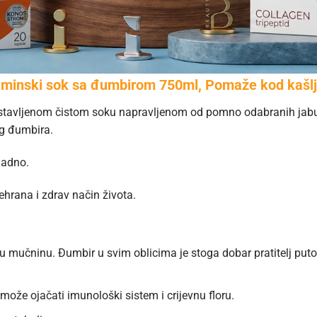
nski sok sa đumbirom 750ml, Pomaže kod kašlja,
stavljenom čistom soku napravljenom od pomno odabranih jabuk
g đumbira.
ladno.
ehrana i zdrav način života.
jaju mučninu. Đumbir u svim oblicima je stoga dobar pratitelj pu
 može ojačati imunološki sistem i crijevnu floru.