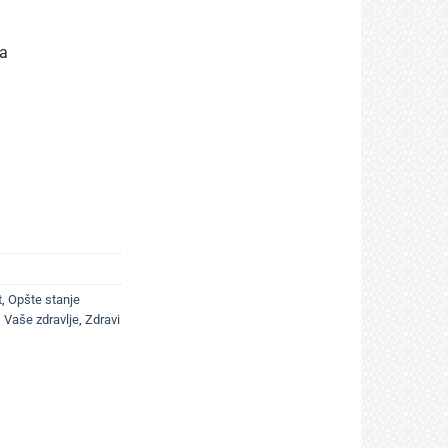
sa
t
,
Opšte stanje
,
Vaše zdravlje
,
Zdravi