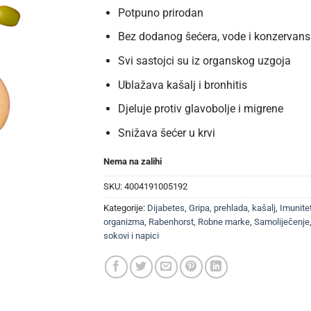
Potpuno prirodan
Bez dodanog šećera, vode i konzervan
Svi sastojci su iz organskog uzgoja
Ublažava kašalj i bronhitis
Djeluje protiv glavobolje i migrene
Snižava šećer u krvi
Nema na zalihi
SKU:
4004191005192
Kategorije:
Dijabetes
,
Gripa, prehlada, kašalj
,
Imunite
organizma
,
Rabenhorst
,
Robne marke
,
Samoliječenje
sokovi i napici