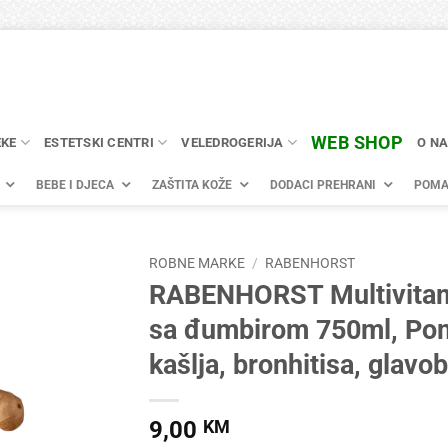
WEB SHOP
EKE
ESTETSKI CENTRI
VELEDROGERIJA
O N
BEBE I DJECA
ZAŠTITA KOŽE
DODACI PREHRANI
POMA
ROBNE MARKE
/
RABENHORST
RABENHORST Multivitam
sa đumbirom 750ml, Po
kašlja, bronhitisa, glavob
9,00
KM