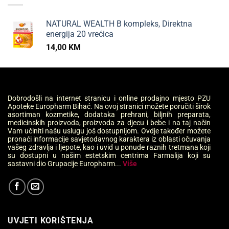
NATURAL WEALTH B kompleks, Direktna
energija 20 vrećica
14,00
KM
Dobrodošli na internet stranicu i online prodajno mjesto PZU
Apoteke Europharm Bihać. Na ovoj stranici možete poručiti širok
asortiman kozmetike, dodataka prehrani, biljnih preparata,
medicinskih proizvoda, proizvoda za djecu i bebe i na taj način
Vam učiniti našu uslugu još dostupnijom. Ovdje također možete
pronaći informacije savjetodavnog karaktera iz oblasti očuvanja
vašeg zdravlja i ljepote, kao i uvid u ponude raznih tretmana koji
su dostupni u našim estetskim centrima Farmalija koji su
sastavni dio Grupacije Europharm...
Više
UVJETI KORIŠTENJA