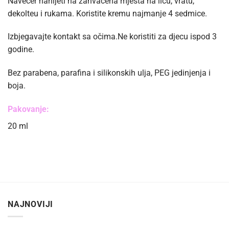
Navečer nanijeti na zahvaćena mjesta na licu, vratu,
dekolteu i rukama. Koristite kremu najmanje 4 sedmice.
Izbjegavajte kontakt sa očima.Ne koristiti za djecu ispod 3
godine.
Bez parabena, parafina i silikonskih ulja, PEG jedinjenja i
boja.
Pakovanje:
20 ml
NAJNOVIJI