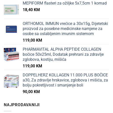
MEPIFORM flasteri za ožiljke 5x7,5cm 1 komad
18,40
KM
ORTHOMOL IMMUN vrećice a 30x15g, Dijetetski
proizvod za posebne medicinske namjene za
osobe sa oslabljenim imunim sistemom
119,00
KM
PHARMAVITAL ALPHA PEPTIDE COLLAGEN
bočice 50x25ml, Dodatak prehrani za zdravlje
zglobova, kostiju, mišića
119,00
KM
DOPPELHERZ KOLLAGEN 11.000 PLUS BOČICE
a30, Za zdravlje hrskavice, zglobova i mišića, za
bolju pokretljivost i smanjenje boli
90,00
KM
NAJPRODAVANIJI