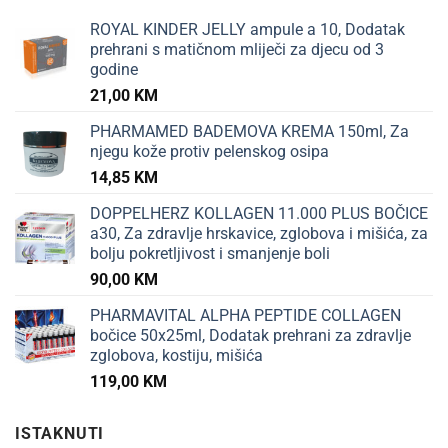
ROYAL KINDER JELLY ampule a 10, Dodatak
prehrani s matičnom mliječi za djecu od 3
godine
21,00
KM
PHARMAMED BADEMOVA KREMA 150ml, Za
njegu kože protiv pelenskog osipa
14,85
KM
DOPPELHERZ KOLLAGEN 11.000 PLUS BOČICE
a30, Za zdravlje hrskavice, zglobova i mišića, za
bolju pokretljivost i smanjenje boli
90,00
KM
PHARMAVITAL ALPHA PEPTIDE COLLAGEN
bočice 50x25ml, Dodatak prehrani za zdravlje
zglobova, kostiju, mišića
119,00
KM
ISTAKNUTI