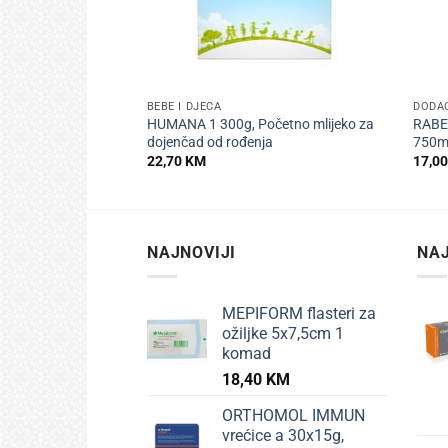
+
+
BEBE I DJECA
DODAC
HUMANA 1 300g, Početno mlijeko za
RABE
dojenčad od rođenja
750ml
22,70
KM
17,0
NAJNOVIJI
NAJ
MEPIFORM flasteri za
ožiljke 5x7,5cm 1
komad
18,40
KM
ORTHOMOL IMMUN
vrećice a 30x15g,