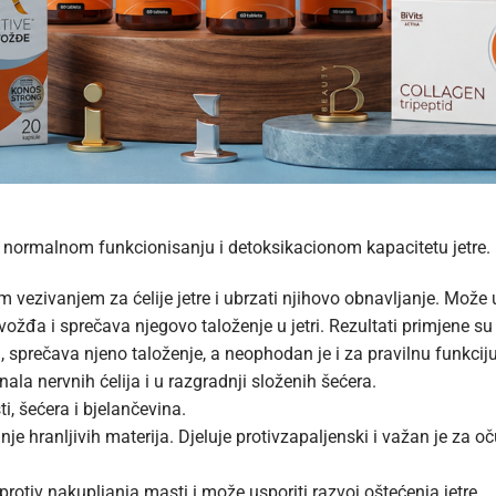
osi normalnom funkcionisanju i detoksikacionom kapacitetu jetre.
m vezivanjem za ćelije jetre i ubrzati njihovo obnavljanje. Može 
vožđa i sprečava njegovo taloženje u jetri. Rezultati primjene su 
sprečava njeno taloženje, a neophodan je i za pravilnu funkcij
la nervnih ćelija i u razgradnji složenih šećera.
, šećera i bjelančevina.
je hranljivih materija. Djeluje protivzapaljenski i važan je za 
protiv nakupljanja masti i može usporiti razvoj oštećenja jetre.