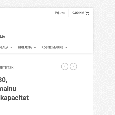
Prijava
0,00
KM
AMA
GALA
HIGIJENA
ROBNE MARKE
JETETSKI
30,
malnu
 kapacitet