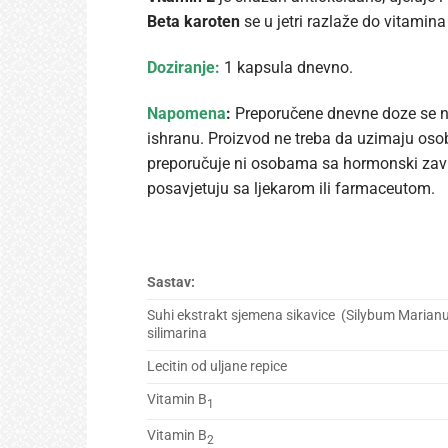
Beta karoten
se u jetri razlaže do vitamina 
Doziranje:
1 kapsula dnevno.
Napomena
:
Preporučene dnevne doze se ne
ishranu. Proizvod ne treba da uzimaju osobe
preporučuje ni osobama sa hormonski zavis
posavjetuju sa ljekarom ili farmaceutom.
Sastav:
Suhi ekstrakt sjemena sikavice (Silybum Marian
silimarina
Lecitin od uljane repice
Vitamin B
1
Vitamin B
2