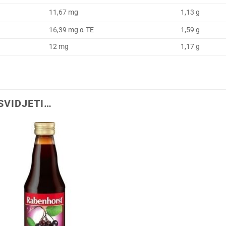
11,67 mg
1,13 g
16,39 mg α-TE
1,59 g
12 mg
1,17 g
SVIDJETI…