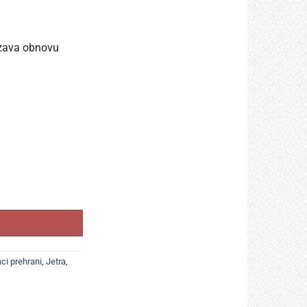
rzava obnovu
normalnu funkciju i detoksikacioni kapacitet jetre količina
ci prehrani
,
Jetra
,