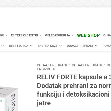
WEB SHOP
EKE
ESTETSKI CENTRI
VELEDROGERIJA
O N
BEBE I DJECA
ZAŠTITA KOŽE
DODACI PREHRANI
POMA
DODACI PREHRANI
/
DODACI PREHRANI
/
DI
PROIZVODI
RELIV FORTE kapsule a 
Dodatak prehrani za nor
funkciju i detoksikacioni
jetre