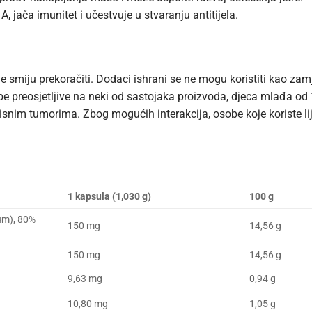
A, jača imunitet i učestvuje u stvaranju antitijela.
 smiju prekoračiti. Dodaci ishrani se ne mogu koristiti kao za
 preosjetljive na neki od sastojaka proizvoda, djeca mlađa od 12
nim tumorima. Zbog mogućih interakcija, osobe koje koriste lij
1 kapsula (1,030 g)
100 g
um), 80%
150 mg
14,56 g
150 mg
14,56 g
9,63 mg
0,94 g
10,80 mg
1,05 g