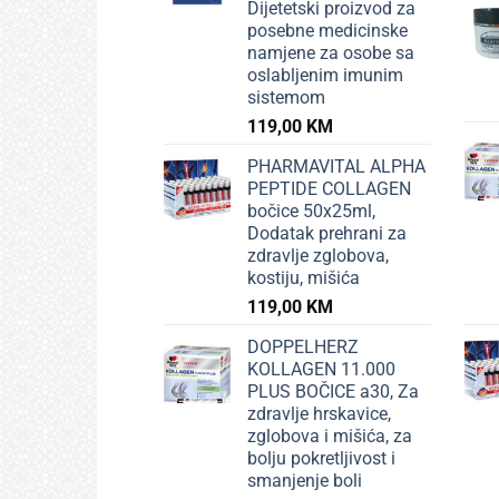
Dijetetski proizvod za
posebne medicinske
namjene za osobe sa
oslabljenim imunim
sistemom
119,00
KM
PHARMAVITAL ALPHA
PEPTIDE COLLAGEN
bočice 50x25ml,
Dodatak prehrani za
zdravlje zglobova,
kostiju, mišića
119,00
KM
DOPPELHERZ
KOLLAGEN 11.000
PLUS BOČICE a30, Za
zdravlje hrskavice,
zglobova i mišića, za
bolju pokretljivost i
smanjenje boli