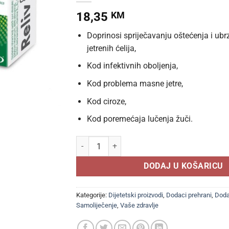
18,35
KM
Doprinosi spriječavanju oštećenja i ub
jetrenih ćelija,
Kod infektivnih oboljenja,
Kod problema masne jetre,
Kod ciroze,
Kod poremećaja lučenja žuči.
RELIV FORTE kapsule a 30, Dodatak prehrani za 
DODAJ U KOŠARICU
Kategorije:
Dijetetski proizvodi
,
Dodaci prehrani
,
Doda
Samoliječenje
,
Vaše zdravlje