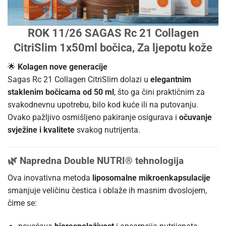
ROK 11/26 SAGAS Rc 21 Collagen
CitriSlim 1x50ml bočica, Za ljepotu kože
🌟
Kolagen nove generacije
Sagas Rc 21 Collagen CitriSlim dolazi u
elegantnim
staklenim bočicama od 50 ml
, što ga čini praktičnim za
svakodnevnu upotrebu, bilo kod kuće ili na putovanju.
Ovako pažljivo osmišljeno pakiranje osigurava i
očuvanje
svježine i kvalitete
svakog nutrijenta.
🌿
Napredna Double NUTRI® tehnologija
Ova inovativna metoda
liposomalne mikroenkapsulacije
smanjuje veličinu čestica i oblaže ih masnim dvoslojem,
čime se: