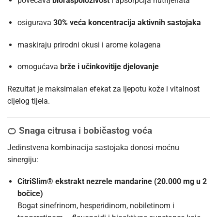
povećava
bioraspoloživost
i apsorpcija nutrijenata
osigurava
30% veća koncentracija aktivnih sastojaka
maskiraju prirodni okusi i arome kolagena
omogućava
brže i učinkovitije djelovanje
Rezultat je maksimalan efekat za ljepotu kože i vitalnost
cijelog tijela.
🍊
Snaga citrusa i bobičastog voća
Jedinstvena kombinacija sastojaka donosi moćnu
sinergiju:
CitriSlim® ekstrakt nezrele mandarine (20.000 mg u 2
bočice)
Bogat sinefrinom, hesperidinom, nobiletinom i