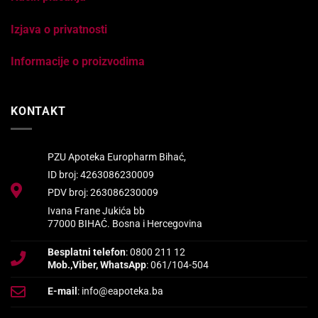
Izjava o privatnosti
Informacije o proizvodima
KONTAKT
PZU Apoteka Europharm Bihać,
ID broj: 4263086230009
PDV broj: 263086230009
Ivana Frane Jukića bb
77000 BIHAĆ. Bosna i Hercegovina
Besplatni telefon
: 0800 211 12
Mob.,Viber, WhatsApp
: 061/104-504
E-mail
: info@eapoteka.ba