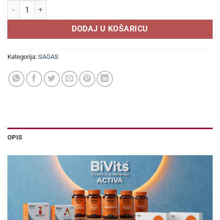
ROK 11/26 SAGAS Rc 21 Collagen CitriSlim 1x50ml bočica, Za ljepotu
DODAJ U KOŠARICU
Kategorija:
SAGAS
OPIS