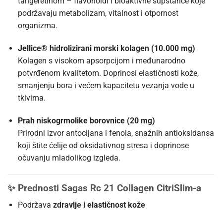
tangeretinom – flavonoidi i bioaktivne supstance koje
podržavaju metabolizam, vitalnost i otpornost
organizma.
Jellice® hidrolizirani morski kolagen (10.000 mg)
Kolagen s visokom apsorpcijom i međunarodno
potvrđenom kvalitetom. Doprinosi elastičnosti kože,
smanjenju bora i većem kapacitetu vezanja vode u
tkivima.
Prah niskogrmolike borovnice (20 mg)
Prirodni izvor antocijana i fenola, snažnih antioksidansa
koji štite ćelije od oksidativnog stresa i doprinose
očuvanju mladolikog izgleda.
✨
Prednosti Sagas Rc 21 Collagen CitriSlim-a
Podržava
zdravlje i elastičnost kože