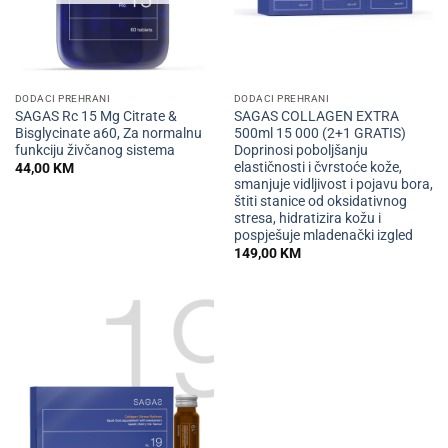
DODACI PREHRANI
DODACI PREHRANI
SAGAS Rc 15 Mg Citrate &
SAGAS COLLAGEN EXTRA
Bisglycinate a60, Za normalnu
500ml 15 000 (2+1 GRATIS)
funkciju živčanog sistema
Doprinosi poboljšanju
elastičnosti i čvrstoće kože,
44,00
KM
smanjuje vidljivost i pojavu bora,
štiti stanice od oksidativnog
stresa, hidratizira kožu i
pospješuje mladenački izgled
149,00
KM