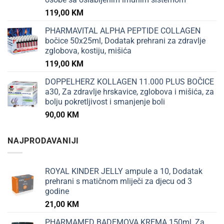
119,00
KM
PHARMAVITAL ALPHA PEPTIDE COLLAGEN
bočice 50x25ml, Dodatak prehrani za zdravlje
zglobova, kostiju, mišića
119,00
KM
DOPPELHERZ KOLLAGEN 11.000 PLUS BOČICE
a30, Za zdravlje hrskavice, zglobova i mišića, za
bolju pokretljivost i smanjenje boli
90,00
KM
NAJPRODAVANIJI
ROYAL KINDER JELLY ampule a 10, Dodatak
prehrani s matičnom mliječi za djecu od 3
godine
21,00
KM
PHARMAMED BADEMOVA KREMA 150ml, Za