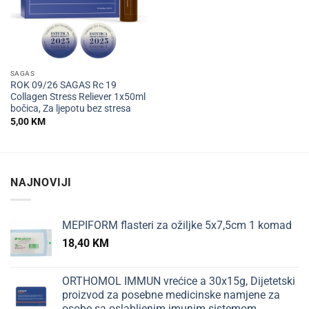
SAGAS
ROK 09/26 SAGAS Rc 19
Collagen Stress Reliever 1x50ml
bočica, Za ljepotu bez stresa
5,00
KM
NAJNOVIJI
MEPIFORM flasteri za ožiljke 5x7,5cm 1 komad
18,40
KM
ORTHOMOL IMMUN vrećice a 30x15g, Dijetetski
proizvod za posebne medicinske namjene za
osobe sa oslabljenim imunim sistemom