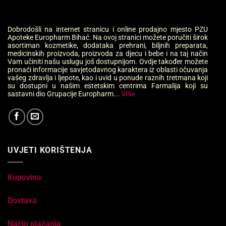
Dobrodošli na internet stranicu i online prodajno mjesto PZU
Apoteke Europharm Bihać. Na ovoj stranici možete poručiti širok
asortiman kozmetike, dodataka prehrani, biljnih preparata,
medicinskih proizvoda, proizvoda za djecu i bebe i na taj način
Vam učiniti našu uslugu još dostupnijom. Ovdje također možete
pronaći informacije savjetodavnog karaktera iz oblasti očuvanja
vašeg zdravlja i ljepote, kao i uvid u ponude raznih tretmana koji
su dostupni u našim estetskim centrima Farmalija koji su
sastavni dio Grupacije Europharm...
Više
UVJETI KORIŠTENJA
Kupovina
Dostava
Način plaćanja