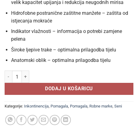
velik kapacitet upijanja i redukcija neugodnih mirisa
Hidrofobne postranične zaštitne manžete – zaštita od
istjecanja mokraće
Indikator vlažnosti – informacija o potrebi zamjene
pelena
Široke ljepive trake – optimalna prilagodba tijelu
Anatomski oblik – optimalna prilagodba tijelu
SENI STANDARD AIR pelene za odrasle a 30, Veličina L 3 (large) za 
DODAJ U KOŠARICU
Kategorije:
Inkontinencija
,
Pomagala
,
Pomagala
,
Robne marke
,
Seni