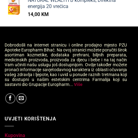
NATURAL WEALTH B kompleks, Direktna
energija 20 vrećica
14,00
KM
Dobrodošli na internet stranicu i online prodajno mjesto PZU
Apoteke Europharm Bihać. Na ovoj stranici možete poručiti širok
asortiman kozmetike, dodataka prehrani, biljnih preparata,
medicinskih proizvoda, proizvoda za djecu i bebe i na taj način
Vam učiniti našu uslugu još dostupnijom. Ovdje također možete
pronaći informacije savjetodavnog karaktera iz oblasti očuvanja
vašeg zdravlja i ljepote, kao i uvid u ponude raznih tretmana koji
su dostupni u našim estetskim centrima Farmalija koji su
sastavni dio Grupacije Europharm...
Više
UVJETI KORIŠTENJA
Kupovina