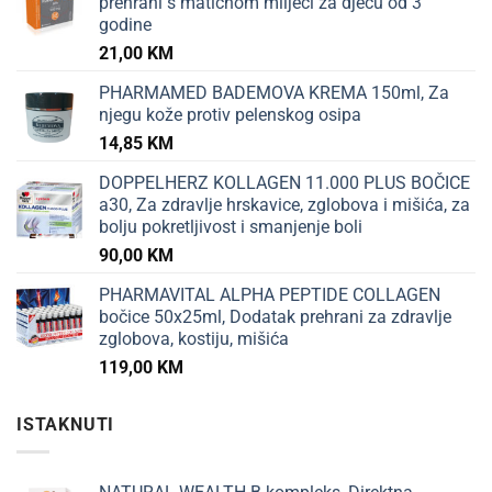
prehrani s matičnom mliječi za djecu od 3
godine
21,00
KM
PHARMAMED BADEMOVA KREMA 150ml, Za
njegu kože protiv pelenskog osipa
14,85
KM
DOPPELHERZ KOLLAGEN 11.000 PLUS BOČICE
a30, Za zdravlje hrskavice, zglobova i mišića, za
bolju pokretljivost i smanjenje boli
90,00
KM
PHARMAVITAL ALPHA PEPTIDE COLLAGEN
bočice 50x25ml, Dodatak prehrani za zdravlje
zglobova, kostiju, mišića
119,00
KM
ISTAKNUTI