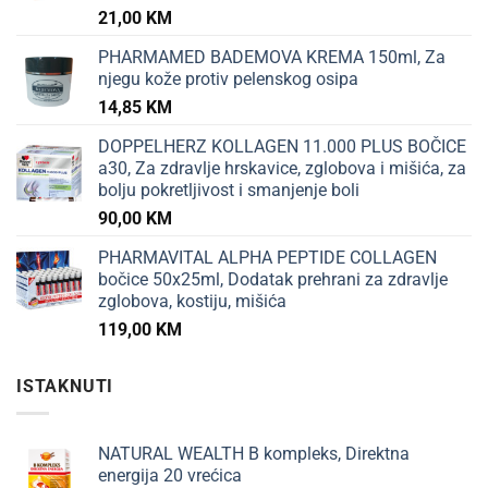
21,00
KM
PHARMAMED BADEMOVA KREMA 150ml, Za
njegu kože protiv pelenskog osipa
14,85
KM
DOPPELHERZ KOLLAGEN 11.000 PLUS BOČICE
a30, Za zdravlje hrskavice, zglobova i mišića, za
bolju pokretljivost i smanjenje boli
90,00
KM
PHARMAVITAL ALPHA PEPTIDE COLLAGEN
bočice 50x25ml, Dodatak prehrani za zdravlje
zglobova, kostiju, mišića
119,00
KM
ISTAKNUTI
NATURAL WEALTH B kompleks, Direktna
energija 20 vrećica