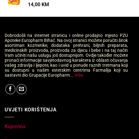
14,00
KM
Dobrodošli na internet stranicu i online prodajno mjesto PZU
Apoteke Europharm Bihać. Na ovoj stranici možete poručiti širok
asortiman kozmetike, dodataka prehrani, biljnih preparata,
medicinskih proizvoda, proizvoda za djecu i bebe i na taj način
Vam učiniti našu uslugu još dostupnijom. Ovdje također možete
pronaći informacije savjetodavnog karaktera iz oblasti očuvanja
vašeg zdravlja i ljepote, kao i uvid u ponude raznih tretmana koji
su dostupni u našim estetskim centrima Farmalija koji su
sastavni dio Grupacije Europharm...
Više
UVJETI KORIŠTENJA
Kupovina