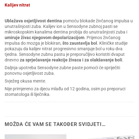
Kalijev nitrat
Ublažava osjetljivost dentina
pomoću blokade živčanog impulsa u
unutrašnjosti zuba. Kalijev ion u Sensodyne zubnoj pasti se
mikroskopskim kanalima dentina probija do unutrašnjosti zuba i
umiruje živac njegovom depolarizacijom
. Prijenos živčanog
impulsa do mozga je blokiran,
što zaustavlja bol
. Kliničke studije
pokazuju da kalijev nitrat progresivno smanjuje bol u roku dva
tjedna. Sensodyne zubnu pastu je preporučljivo koristiti dvaput
dnevno
za sprječavanje reakcije živaca i za olakšavanje boli
.
Daljnja upotreba Sensodyne zubne paste pomoći će spriječiti
ponovnu osjetljivost zuba.
Svježeg okusa mente.
Nije primjereno za djecu mlađu od 12 godina, osim po preporuci
stomatologa ili liječnika.
MOŽDA ĆE VAM SE TAKOĐER SVIDJETI…