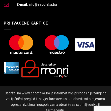
E-mail
: info@eapoteka.ba
PRIHVAĆENE KARTICE
Sadržaj na www.eapoteka.ba je informativne prirode i nije zamjena
za liječnički pregled ili savjet farmaceuta. Za obavijesti o mjerama
opreza, rizicima i nuspojavama obratite se svom liječniku ili
farmaceutu.