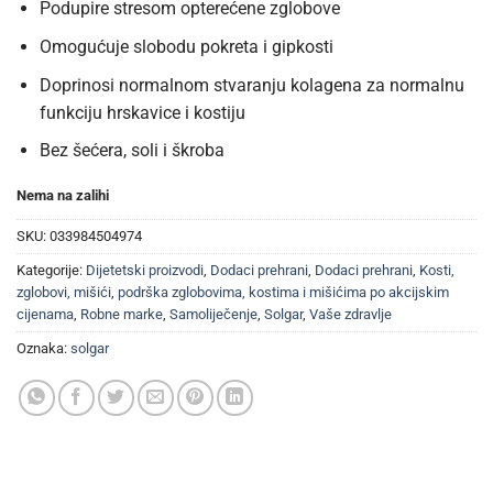
Podupire stresom opterećene zglobove
Omogućuje slobodu pokreta i gipkosti
Doprinosi normalnom stvaranju kolagena za normalnu
funkciju hrskavice i kostiju
Bez šećera, soli i škroba
Nema na zalihi
SKU:
033984504974
Kategorije:
Dijetetski proizvodi
,
Dodaci prehrani
,
Dodaci prehrani
,
Kosti,
zglobovi, mišići
,
podrška zglobovima, kostima i mišićima po akcijskim
cijenama
,
Robne marke
,
Samoliječenje
,
Solgar
,
Vaše zdravlje
Oznaka:
solgar