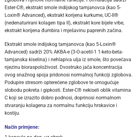
Ester-C®, ekstrakt smole indijskog tamjanovca (kao 5-
Loxin® Advanced), ekstrakt korijena kurkume, UC-II®
(nedenaturirani kolagen tipa II), ekstrakt kore bijele vrbe,
ekstrakt korijena đumbira i mješavinu paprenih začina.
Ekstrakt smole indijskog tamjanovca (kao 5-Loxin®
Advanced) sadrži 20% AKBA-e (3-O-acetil-1 1-keto-beta-
tamjanska kiselina) i nehlapiva ulja iz smole, što povećava
njezinu bioraspoloživost. Dvostruko jača koncentracija
ovog snažnog spoja pridonosi normalnoj funkciji zglobova.
Podupire stresom opterećene zglobove te omogućuje
slobodu pokreta i gipkosti. Ester-C® nekiseli oblik vitamina
C koji se izrazito dobro podnosi, doprinosi normalnom
stvaranju kolagena za normalnu funkciju hrskavice i
kostiju.
Način primjene: