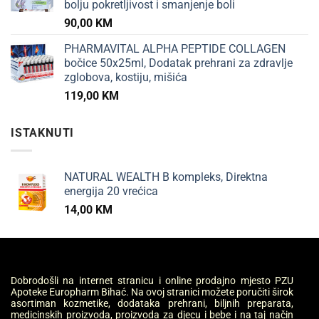
bolju pokretljivost i smanjenje boli
90,00
KM
PHARMAVITAL ALPHA PEPTIDE COLLAGEN
bočice 50x25ml, Dodatak prehrani za zdravlje
zglobova, kostiju, mišića
119,00
KM
ISTAKNUTI
NATURAL WEALTH B kompleks, Direktna
energija 20 vrećica
14,00
KM
Dobrodošli na internet stranicu i online prodajno mjesto PZU
Apoteke Europharm Bihać. Na ovoj stranici možete poručiti širok
asortiman kozmetike, dodataka prehrani, biljnih preparata,
medicinskih proizvoda, proizvoda za djecu i bebe i na taj način