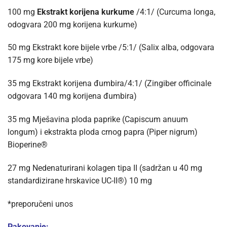
100 mg
Ekstrakt korijena kurkume
/4:1/ (Curcuma longa,
odogvara 200 mg korijena kurkume)
50 mg Ekstrakt kore bijele vrbe /5:1/ (Salix alba, odgovara
175 mg kore bijele vrbe)
35 mg Ekstrakt korijena đumbira/4:1/ (Zingiber officinale
odgovara 140 mg korijena đumbira)
35 mg Mješavina ploda paprike (Capiscum anuum
longum) i ekstrakta ploda crnog papra (Piper nigrum)
Bioperine®
27 mg Nedenaturirani kolagen tipa II (sadržan u 40 mg
standardizirane hrskavice UC-II®) 10 mg
*preporučeni unos
Pakovanje: