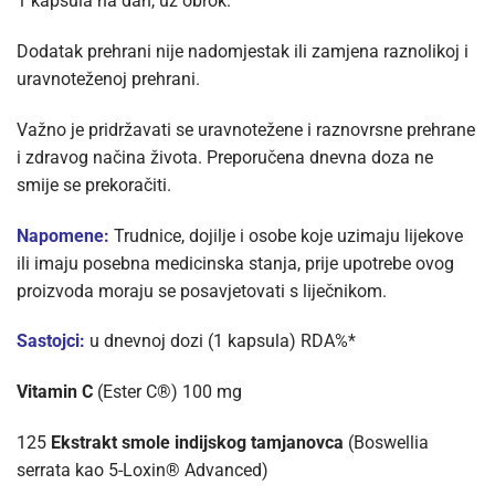
1 kapsula na dan, uz obrok.
Dodatak prehrani nije nadomjestak ili zamjena raznolikoj i
uravnoteženoj prehrani.
Važno je pridržavati se uravnotežene i raznovrsne prehrane
i zdravog načina života. Preporučena dnevna doza ne
smije se prekoračiti.
Napomene:
Trudnice, dojilje i osobe koje uzimaju lijekove
ili imaju posebna medicinska stanja, prije upotrebe ovog
proizvoda moraju se posavjetovati s liječnikom.
Sastojci:
u dnevnoj dozi (1 kapsula) RDA%*
Vitamin C
(Ester C®) 100 mg
125
Ekstrakt smole indijskog tamjanovca
(Boswellia
serrata kao 5-Loxin® Advanced)