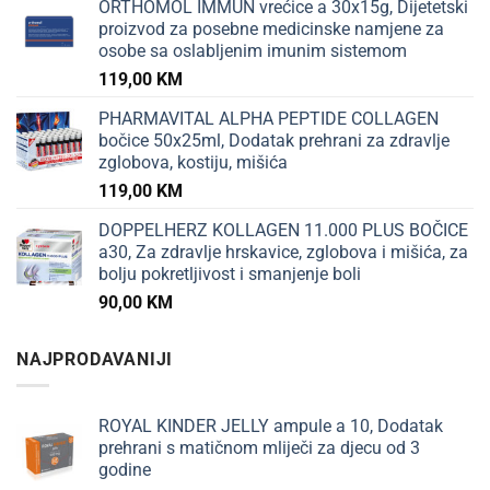
ORTHOMOL IMMUN vrećice a 30x15g, Dijetetski
proizvod za posebne medicinske namjene za
osobe sa oslabljenim imunim sistemom
119,00
KM
PHARMAVITAL ALPHA PEPTIDE COLLAGEN
bočice 50x25ml, Dodatak prehrani za zdravlje
zglobova, kostiju, mišića
119,00
KM
DOPPELHERZ KOLLAGEN 11.000 PLUS BOČICE
a30, Za zdravlje hrskavice, zglobova i mišića, za
bolju pokretljivost i smanjenje boli
90,00
KM
NAJPRODAVANIJI
ROYAL KINDER JELLY ampule a 10, Dodatak
prehrani s matičnom mliječi za djecu od 3
godine