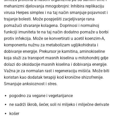
mehanizmi djelovanja mnogobrojni: Inhibira replikaciju
virusa Herpes simplex i na taj način smanjuje pojavnost i
trajanje bolesti. Može pospješiti zacjeljivanje rana
pomažući stvaranje kolagena. Doprinosi i normalnoj
funkciji imuniteta te na taj način dodatno pomaže u borbi
protiv infekcija. Može se konvertirati u acetil koenzim-A,
komponentu nužnu za metabolizam ugljikohidrata i
dobivanje energije. Prekursor je karnitina, aminokiseline
koja služi za transport masnih kiselina u mitohondrij gdje
dolazi do oksidacije masnih kiselina i dobivanja energije.
Važna je za normalan rast i regeneraciju mišića. Može biti
koristan kao dodatak terapiji kod kronične shizofrenije.
Smanjuje anksioznost i stres.
pogodno za vegane i vegetarijance
ne sadrži škrob, šećer, soli ni mlijeko i mliječne derivate
košer