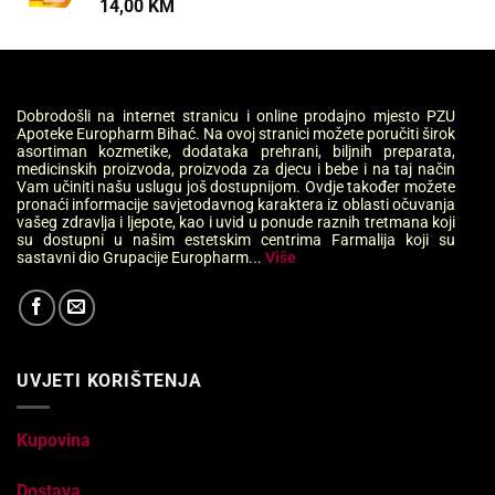
14,00
KM
Dobrodošli na internet stranicu i online prodajno mjesto PZU
Apoteke Europharm Bihać. Na ovoj stranici možete poručiti širok
asortiman kozmetike, dodataka prehrani, biljnih preparata,
medicinskih proizvoda, proizvoda za djecu i bebe i na taj način
Vam učiniti našu uslugu još dostupnijom. Ovdje također možete
pronaći informacije savjetodavnog karaktera iz oblasti očuvanja
vašeg zdravlja i ljepote, kao i uvid u ponude raznih tretmana koji
su dostupni u našim estetskim centrima Farmalija koji su
sastavni dio Grupacije Europharm...
Više
UVJETI KORIŠTENJA
Kupovina
Dostava