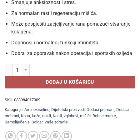
Smanjuje anksioznost i stres.
Za normalan rast i regeneraciju mišića.
Može pospješiti zacjeljivanje rana pomažući stvaranje
kolagena.
Doprinosi i normalnoj funkciji imuniteta
Dobra za oporavak nakon operacija i sportskih ozljeda
SOLGAR L- LIZIN 1000mg tablete a 50, Neophodan je za sintezu prot
DODAJ U KOŠARICU
SKU:
033984017009
Kategorije:
Aminokiseline
,
Dijetetski proizvodi
,
Dodaci prehrani
,
Dodaci
prehrani
,
Kosa, koža, nokti
,
Kosti, zglobovi, mišići
,
Robne marke
,
Samoliječenje
,
Solgar
,
Vaše zdravlje