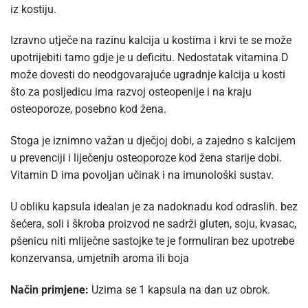
iz kostiju.
Izravno utječe na razinu kalcija u kostima i krvi te se može
upotrijebiti tamo gdje je u deficitu. Nedostatak vitamina D
može dovesti do neodgovarajuće ugradnje kalcija u kosti
što za posljedicu ima razvoj osteopenije i na kraju
osteoporoze, posebno kod žena.
Stoga je iznimno važan u dječjoj dobi, a zajedno s kalcijem
u prevenciji i liječenju osteoporoze kod žena starije dobi.
Vitamin D ima povoljan učinak i na imunološki sustav.
U obliku kapsula idealan je za nadoknadu kod odraslih. bez
šećera, soli i škroba proizvod ne sadrži gluten, soju, kvasac,
pšenicu niti mliječne sastojke te je formuliran bez upotrebe
konzervansa, umjetnih aroma ili boja
Način primjene:
Uzima se 1 kapsula na dan uz obrok.