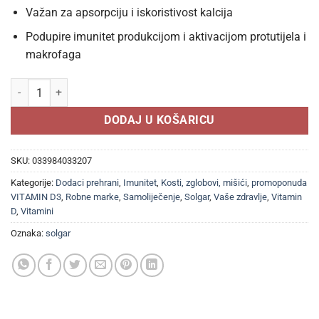
Važan za apsorpciju i iskoristivost kalcija
Podupire imunitet produkcijom i aktivacijom protutijela i
makrofaga
SOLGAR VITAMIN D3 400i.u. kapsule a 100, Dodatak prehrani za nad
DODAJ U KOŠARICU
SKU:
033984033207
Kategorije:
Dodaci prehrani
,
Imunitet
,
Kosti, zglobovi, mišići
,
promoponuda
VITAMIN D3
,
Robne marke
,
Samoliječenje
,
Solgar
,
Vaše zdravlje
,
Vitamin
D
,
Vitamini
Oznaka:
solgar