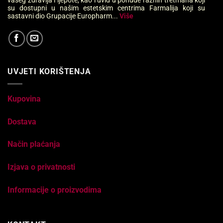
vašeg zdravlja i ljepote, kao i uvid u ponude raznih tretmana koji
su dostupni u našim estetskim centrima Farmalija koji su
sastavni dio Grupacije Europharm...
Više
UVJETI KORIŠTENJA
Kupovina
Dostava
Način plaćanja
Izjava o privatnosti
Informacije o proizvodima