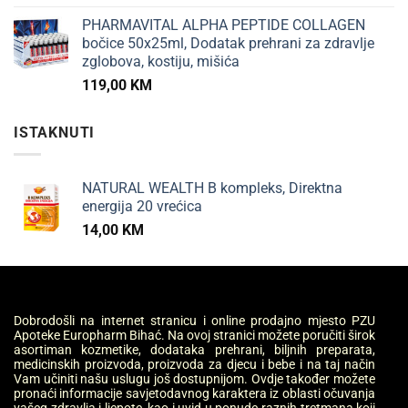
PHARMAVITAL ALPHA PEPTIDE COLLAGEN
bočice 50x25ml, Dodatak prehrani za zdravlje
zglobova, kostiju, mišića
119,00
KM
ISTAKNUTI
NATURAL WEALTH B kompleks, Direktna
energija 20 vrećica
14,00
KM
Dobrodošli na internet stranicu i online prodajno mjesto PZU
Apoteke Europharm Bihać. Na ovoj stranici možete poručiti širok
asortiman kozmetike, dodataka prehrani, biljnih preparata,
medicinskih proizvoda, proizvoda za djecu i bebe i na taj način
Vam učiniti našu uslugu još dostupnijom. Ovdje također možete
pronaći informacije savjetodavnog karaktera iz oblasti očuvanja