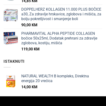
14,85
KM
DOPPELHERZ KOLLAGEN 11.000 PLUS BOČICE
a30, Za zdravlje hrskavice, zglobova i mišića, za
bolju pokretljivost i smanjenje boli
90,00
KM
PHARMAVITAL ALPHA PEPTIDE COLLAGEN
bočice 50x25ml, Dodatak prehrani za zdravlje
zglobova, kostiju, mišića
119,00
KM
ISTAKNUTI
NATURAL WEALTH B kompleks, Direktna
energija 20 vrećica
14,00
KM