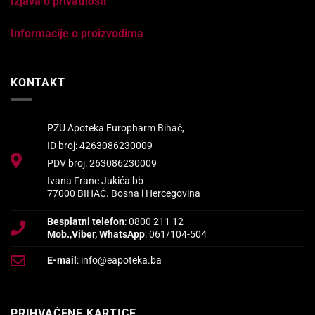
Izjava o privatnosti
Informacije o proizvodima
KONTAKT
PZU Apoteka Europharm Bihać,
ID broj: 4263086230009
PDV broj: 263086230009
Ivana Frane Jukića bb
77000 BIHAĆ. Bosna i Hercegovina
Besplatni telefon
: 0800 211 12
Mob.,Viber, WhatsApp
: 061/104-504
E-mail
: info@eapoteka.ba
PRIHVAĆENE KARTICE