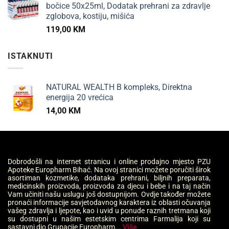
bočice 50x25ml, Dodatak prehrani za zdravlje
zglobova, kostiju, mišića
119,00
KM
ISTAKNUTI
NATURAL WEALTH B kompleks, Direktna
energija 20 vrećica
14,00
KM
Dobrodošli na internet stranicu i online prodajno mjesto PZU
Apoteke Europharm Bihać. Na ovoj stranici možete poručiti širok
asortiman kozmetike, dodataka prehrani, biljnih preparata,
medicinskih proizvoda, proizvoda za djecu i bebe i na taj način
Vam učiniti našu uslugu još dostupnijom. Ovdje također možete
pronaći informacije savjetodavnog karaktera iz oblasti očuvanja
vašeg zdravlja i ljepote, kao i uvid u ponude raznih tretmana koji
su dostupni u našim estetskim centrima Farmalija koji su
sastavni dio Grupacije Europharm...
Više