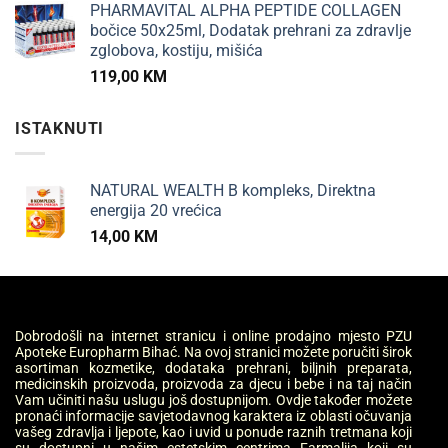
PHARMAVITAL ALPHA PEPTIDE COLLAGEN
bočice 50x25ml, Dodatak prehrani za zdravlje
zglobova, kostiju, mišića
119,00
KM
ISTAKNUTI
NATURAL WEALTH B kompleks, Direktna
energija 20 vrećica
14,00
KM
Dobrodošli na internet stranicu i online prodajno mjesto PZU
Apoteke Europharm Bihać. Na ovoj stranici možete poručiti širok
asortiman kozmetike, dodataka prehrani, biljnih preparata,
medicinskih proizvoda, proizvoda za djecu i bebe i na taj način
Vam učiniti našu uslugu još dostupnijom. Ovdje također možete
pronaći informacije savjetodavnog karaktera iz oblasti očuvanja
vašeg zdravlja i ljepote, kao i uvid u ponude raznih tretmana koji
su dostupni u našim estetskim centrima Farmalija koji su