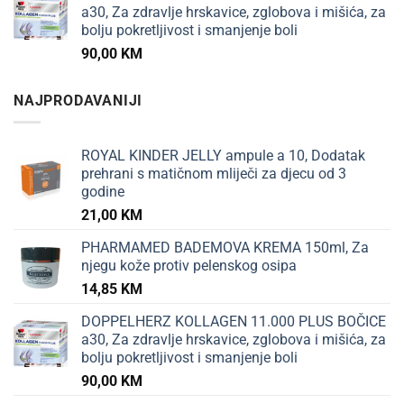
a30, Za zdravlje hrskavice, zglobova i mišića, za
bolju pokretljivost i smanjenje boli
90,00
KM
NAJPRODAVANIJI
ROYAL KINDER JELLY ampule a 10, Dodatak
prehrani s matičnom mliječi za djecu od 3
godine
21,00
KM
PHARMAMED BADEMOVA KREMA 150ml, Za
njegu kože protiv pelenskog osipa
14,85
KM
DOPPELHERZ KOLLAGEN 11.000 PLUS BOČICE
a30, Za zdravlje hrskavice, zglobova i mišića, za
bolju pokretljivost i smanjenje boli
90,00
KM