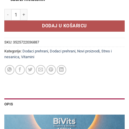
Somni sprej Melatonin & biljke 20ml, Za regulaciju poremećaja spav
DODAJ U KOŠARICU
SKU:
3525722036887
Kategorije:
Dodaci prehrani
,
Dodaci prehrani
,
Novi proizvodi
,
Stres i
nesanica
,
Vitamini
OPIS