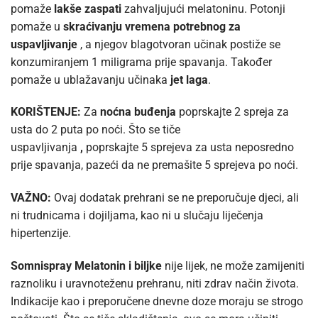
pomaže
lakše zaspati
zahvaljujući melatoninu. Potonji
pomaže u
skraćivanju vremena potrebnog za
uspavljivanje
, a njegov blagotvoran učinak postiže se
konzumiranjem 1 miligrama prije spavanja. Također
pomaže u ublažavanju učinaka
jet laga
.
KORIŠTENJE:
Za
noćna buđenja
poprskajte 2 spreja za
usta do 2 puta po noći. Što se tiče
uspavljivanja
,
poprskajte 5 sprejeva za usta neposredno
prije spavanja, pazeći da ne premašite 5 sprejeva po noći.
VAŽNO:
Ovaj dodatak prehrani se ne preporučuje djeci, ali
ni trudnicama i dojiljama, kao ni u slučaju liječenja
hipertenzije.
Somnispray Melatonin i biljke
nije lijek, ne može zamijeniti
raznoliku i uravnoteženu prehranu, niti zdrav način života.
Indikacije kao i preporučene dnevne doze moraju se strogo