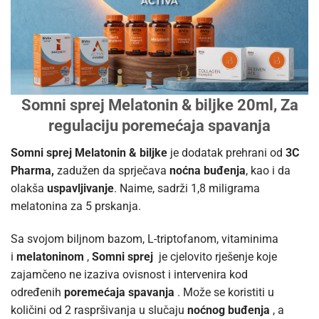
Somni sprej Melatonin & biljke 20ml, Za
regulaciju poremećaja spavanja
Somni sprej Melatonin & biljke
je dodatak prehrani od
3C
Pharma,
zadužen
da sprječava
noćna buđenja
, kao i da
olakša
uspavljivanje
. Naime, sadrži 1,8 miligrama
melatonina za 5 prskanja.
Sa svojom biljnom bazom, L-triptofanom, vitaminima
i
melatoninom
,
Somni sprej
je cjelovito rješenje koje
zajamčeno ne izaziva ovisnost i intervenira kod
određenih
poremećaja spavanja
. Može se koristiti u
količini od 2 raspršivanja u slučaju
noćnog buđenja
, a