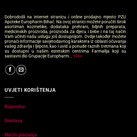
Dobrodošli na internet stranicu i online prodajno mjesto PZU
Apoteke Europharm Bihać. Na ovoj stranici možete poručiti širok
asortiman kozmetike, dodataka prehrani, biljnih preparata,
medicinskih proizvoda, proizvoda za djecu i bebe i na taj način
Vam učiniti našu uslugu još dostupnijom. Ovdje također možete
pronaći informacije savjetodavnog karaktera iz oblasti očuvanja
vašeg zdravlja i ljepote, kao i uvid u ponude raznih tretmana koji
su dostupni u našim estetskim centrima Farmalija koji su
sastavni dio Grupacije Europharm...
Više
UVJETI KORIŠTENJA
Kupovina
Dostava
Način plaćanja