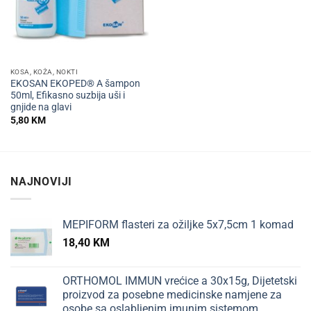
KOSA, KOŽA, NOKTI
EKOSAN EKOPED® A šampon
50ml, Efikasno suzbija uši i
gnjide na glavi
5,80
KM
NAJNOVIJI
MEPIFORM flasteri za ožiljke 5x7,5cm 1 komad
18,40
KM
ORTHOMOL IMMUN vrećice a 30x15g, Dijetetski
proizvod za posebne medicinske namjene za
osobe sa oslabljenim imunim sistemom