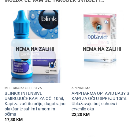
MOŽDA ĆE VAM SE TAKOĐER SVIDJETI…
NEMA NA ZALIHI
NEMA NA ZALIHI
MEDICINSKA SREDSTVA
APIPHARMA
BLINK® INTENSIVE
APIPHARMA OPTAVID BABY S
UMIRUJUĆE KAPI ZA OČI 10ml,
KAPI ZA OČI U SPREJU 10ml,
Kapi za zaštitu očiju, dugotrajno
Ublažavaju bol, suhoću i
olakšanje suhim i umornim
crvenilo oka
očima
22,20
KM
17,30
KM