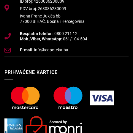
ID broj: 4263086230009
PDV broj: 263086230009
Ivana Frane Jukića bb
77000 BIHAĆ. Bosna i Hercegovina
Besplatni telefon
: 0800 211 12
Mob.,Viber, WhatsApp
: 061/104-504
E-mail
: info@eapoteka.ba
PRIHVAĆENE KARTICE