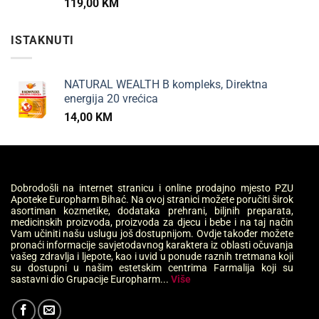
119,00
KM
ISTAKNUTI
NATURAL WEALTH B kompleks, Direktna
energija 20 vrećica
14,00
KM
Dobrodošli na internet stranicu i online prodajno mjesto PZU
Apoteke Europharm Bihać. Na ovoj stranici možete poručiti širok
asortiman kozmetike, dodataka prehrani, biljnih preparata,
medicinskih proizvoda, proizvoda za djecu i bebe i na taj način
Vam učiniti našu uslugu još dostupnijom. Ovdje također možete
pronaći informacije savjetodavnog karaktera iz oblasti očuvanja
vašeg zdravlja i ljepote, kao i uvid u ponude raznih tretmana koji
su dostupni u našim estetskim centrima Farmalija koji su
sastavni dio Grupacije Europharm...
Više