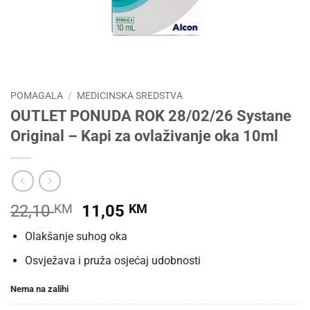
POMAGALA
/
MEDICINSKA SREDSTVA
OUTLET PONUDA ROK 28/02/26 Systane
Original – Kapi za ovlaživanje oka 10ml
Izvorna
Trenutna
22,10
KM
11,05
KM
cijena
cijena
Olakšanje suhog oka
bila
je:
je:
11,05 KM.
Osvježava i pruža osjećaj udobnosti
22,10 KM.
Nema na zalihi