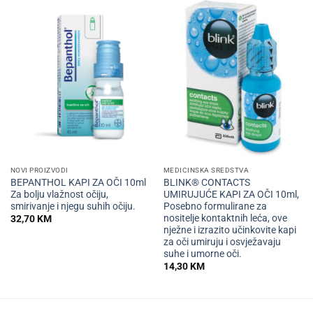
NOVI PROIZVODI
MEDICINSKA SREDSTVA
BEPANTHOL KAPI ZA OČI 10ml
BLINK® CONTACTS
Za bolju vlažnost očiju,
UMIRUJUĆE KAPI ZA OČI 10ml,
smirivanje i njegu suhih očiju.
Posebno formulirane za
nositelje kontaktnih leća, ove
32,70
KM
nježne i izrazito učinkovite kapi
za oči umiruju i osvježavaju
suhe i umorne oči.
14,30
KM