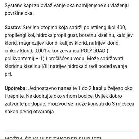
Systane kapi za ovlaživanje oka namijenjene su vlaženju
površine oka.
Sastav:
Sterilna otopina koja sadrži polietilenglikol 400,
propilenglikol, hidroksipropil guar, boratnu kiselinu, kalcijev
klorid, magnezijev klorid, kalijev klorid, natrijev klorid,
cinkov klorid, 0,001% konzervansa POLYQUAD (
polikvanternij – 1) i pročišćenu vodu. Može sadržavati
kloridnu kiselinu i/ili natrijev hidroksid radi podeđavanja
pH.
Upotreba:
Jednostavno nanesite 1 do 2
kapi
u željeno oko
i trepnite. Ne dodirujte oko vrhom bočice. Uvijek dobro
zatvorite poklopac. Proizvod
se
može koristiti do 3 mjeseca
nakon prvog otvaranja