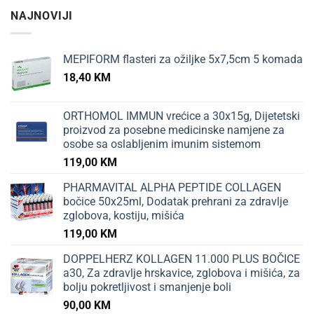
NAJNOVIJI
MEPIFORM flasteri za ožiljke 5x7,5cm 5 komada
18,40
KM
ORTHOMOL IMMUN vrećice a 30x15g, Dijetetski
proizvod za posebne medicinske namjene za
osobe sa oslabljenim imunim sistemom
119,00
KM
PHARMAVITAL ALPHA PEPTIDE COLLAGEN
bočice 50x25ml, Dodatak prehrani za zdravlje
zglobova, kostiju, mišića
119,00
KM
DOPPELHERZ KOLLAGEN 11.000 PLUS BOČICE
a30, Za zdravlje hrskavice, zglobova i mišića, za
bolju pokretljivost i smanjenje boli
90,00
KM