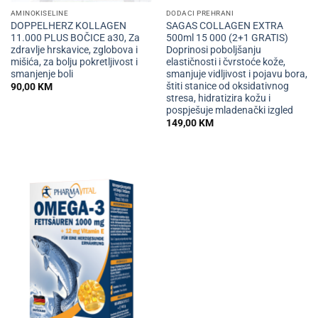
AMINOKISELINE
DODACI PREHRANI
DOPPELHERZ KOLLAGEN
SAGAS COLLAGEN EXTRA
11.000 PLUS BOČICE a30, Za
500ml 15 000 (2+1 GRATIS)
zdravlje hrskavice, zglobova i
Doprinosi poboljšanju
mišića, za bolju pokretljivost i
elastičnosti i čvrstoće kože,
smanjenje boli
smanjuje vidljivost i pojavu bora,
štiti stanice od oksidativnog
90,00
KM
stresa, hidratizira kožu i
pospješuje mladenački izgled
149,00
KM