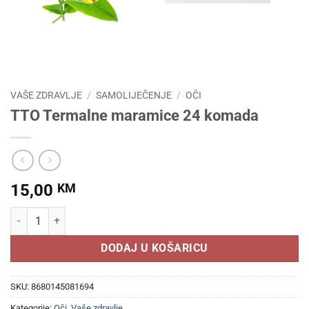
VAŠE ZDRAVLJE
/
SAMOLIJEČENJE
/
OČI
TTO Termalne maramice 24 komada
15,00
KM
TTO Termalne maramice 24 komada količina
DODAJ U KOŠARICU
SKU:
8680145081694
Kategorije:
Oči
,
Vaše zdravlje