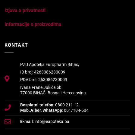
Izjava o privatnosti
Informacije o proizvodima
KONTAKT
PZU Apoteka Europharm Bihać,
ID broj: 4263086230009
PDV broj: 263086230009
Ivana Frane Jukića bb
77000 BIHAĆ. Bosna i Hercegovina
Besplatni telefon
: 0800 211 12
Mob.,Viber, WhatsApp
: 061/104-504
E-mail
: info@eapoteka.ba