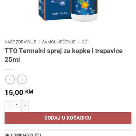
VAŠE ZDRAVLJE
/
SAMOLIJEČENJE
/
OČI
TTO Termalni sprej za kapke i trepavice
25ml
15,00
KM
TTO Termalni sprej za kapke i trepavice 25ml količina
DODAJ U KOŠARICU
SKU:
8680145081571