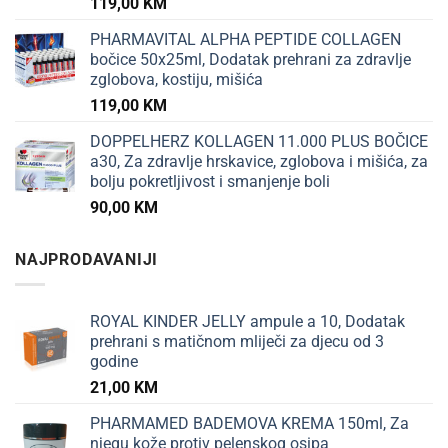
119,00
KM
PHARMAVITAL ALPHA PEPTIDE COLLAGEN
bočice 50x25ml, Dodatak prehrani za zdravlje
zglobova, kostiju, mišića
119,00
KM
DOPPELHERZ KOLLAGEN 11.000 PLUS BOČICE
a30, Za zdravlje hrskavice, zglobova i mišića, za
bolju pokretljivost i smanjenje boli
90,00
KM
NAJPRODAVANIJI
ROYAL KINDER JELLY ampule a 10, Dodatak
prehrani s matičnom mliječi za djecu od 3
godine
21,00
KM
PHARMAMED BADEMOVA KREMA 150ml, Za
njegu kože protiv pelenskog osipa