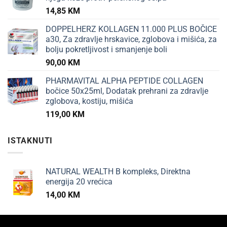
14,85
KM
DOPPELHERZ KOLLAGEN 11.000 PLUS BOČICE
a30, Za zdravlje hrskavice, zglobova i mišića, za
bolju pokretljivost i smanjenje boli
90,00
KM
PHARMAVITAL ALPHA PEPTIDE COLLAGEN
bočice 50x25ml, Dodatak prehrani za zdravlje
zglobova, kostiju, mišića
119,00
KM
ISTAKNUTI
NATURAL WEALTH B kompleks, Direktna
energija 20 vrećica
14,00
KM