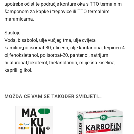
upotrebe očistite područje konture oka s TTO termalnim
šamponom za kapke i trepavice ili TTO termalnim
maramicama.
Sastojci:
Voda, bisabolol, ulje vučjeg trna, ulje cvijeta
kamilice,polisorbat-80, glicerin, ulje kantariona, terpinen-4-
ol,fenoksietanol, polisorbat-20, pantenol, natrijum
hijaluronat,tokoferol, trietanolamin, mliječna kiselina,
kaprilil glikol.
MOŽDA ĆE VAM SE TAKOĐER SVIDJETI…