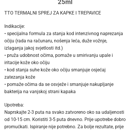
25ml
TTO TERMALNI SPREJ ZA KAPKE I TREPAVICE
Indikacije:
• specijalna formula za stanja kod intenzivnog naprezanja
očiju (rada na računaru, nošenja leća, duže vožnje,
izlaganja jakoj svjetlosti itd.)
• pruža udobnost očima, pomaže u smirivanju upale i
iritacije kože oko očiju
• kod stanja suhe kože oko očiju smanjuje osjećaj
zatezanja kože
• pomaže očima da se osvježe i smanjuje nakupljanje
bakterija na vanjskoj strani kapaka
Upotreba:
Naprskajte 2-3 puta na svako zatvoreno oko sa udaljenosti
od 10-15 cm. Koristiti 3-5 puta dnevno. Prije upotrebe dobro
promućkati. Ispiranje nije potrebno. Za bolje rezultate, prije