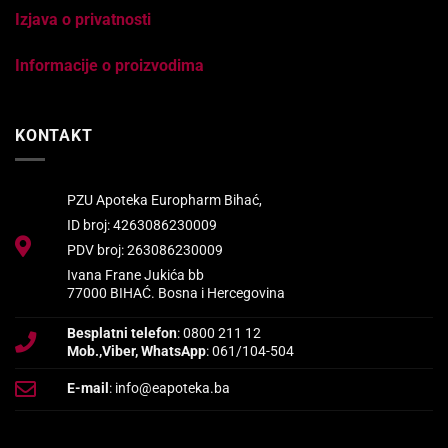
Izjava o privatnosti
Informacije o proizvodima
KONTAKT
PZU Apoteka Europharm Bihać,
ID broj: 4263086230009
PDV broj: 263086230009
Ivana Frane Jukića bb
77000 BIHAĆ. Bosna i Hercegovina
Besplatni telefon
: 0800 211 12
Mob.,Viber, WhatsApp
: 061/104-504
E-mail
: info@eapoteka.ba