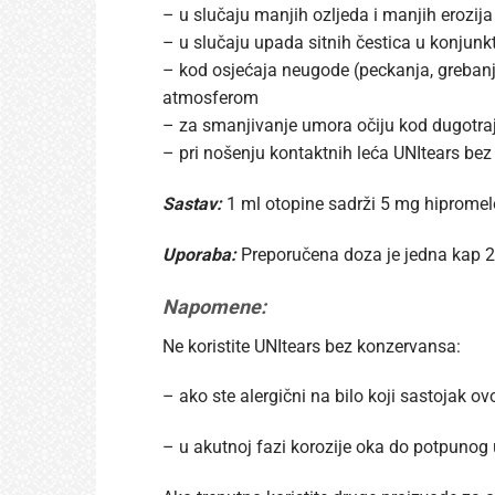
– u slučaju manjih ozljeda i manjih erozija
– u slučaju upada sitnih čestica u konjunk
– kod osjećaja neugode (peckanja, grebanja
atmosferom
– za smanjivanje umora očiju kod dugotrajn
– pri nošenju kontaktnih leća UNItears bez 
Sastav:
1 ml otopine sadrži 5 mg hipromeloz
Uporaba:
Preporučena doza je jedna kap 2-
Napomene:
Ne koristite UNItears bez konzervansa:
– ako ste alergični na bilo koji sastojak o
– u akutnoj fazi korozije oka do potpunog u