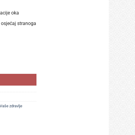
racije oka
 osjećaj stranoga
količina
Vaše zdravlje