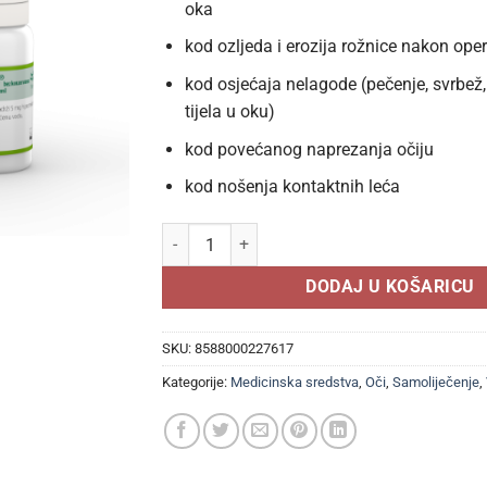
oka
kod ozljeda i erozija rožnice nakon ope
kod osjećaja nelagode (pečenje, svrbež,
tijela u oku)
kod povećanog naprezanja očiju
kod nošenja kontaktnih leća
Unimed Pharma UNItears - Umjetne suze 10ml 
DODAJ U KOŠARICU
SKU:
8588000227617
Kategorije:
Medicinska sredstva
,
Oči
,
Samoliječenje
,