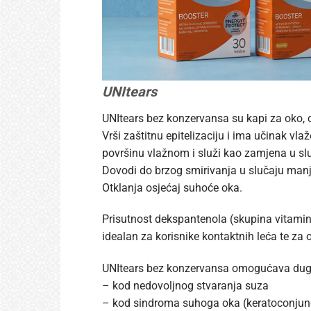
UNItears
UNItears bez konzervansa su kapi za oko, o
Vrši zaštitnu epitelizaciju i ima učinak vla
površinu vlažnom i služi kao zamjena u sl
Dovodi do brzog smirivanja u slučaju manjih
Otklanja osjećaj suhoće oka.
Prisutnost dekspantenola (skupina vitamina 
idealan za korisnike kontaktnih leća te za 
UNItears bez konzervansa omogućava dugo
– kod nedovoljnog stvaranja suza
– kod sindroma suhoga oka (keratoconjunct