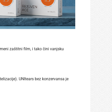
eni zaštitni film, i tako čini vanjsku
telizacije). UNItears bez konzervansa je