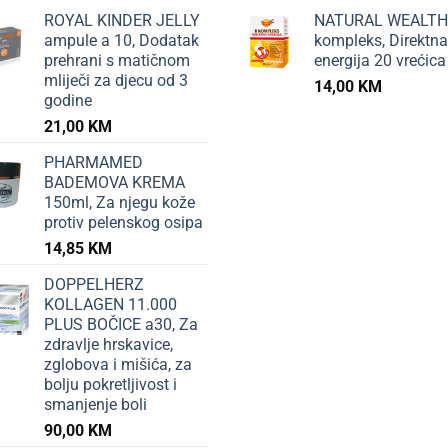
ROYAL KINDER JELLY
NATURAL WEALTH
ampule a 10, Dodatak
kompleks, Direktna
prehrani s matičnom
energija 20 vrećica
mliječi za djecu od 3
14,00
KM
godine
21,00
KM
PHARMAMED
BADEMOVA KREMA
150ml, Za njegu kože
protiv pelenskog osipa
14,85
KM
DOPPELHERZ
KOLLAGEN 11.000
PLUS BOČICE a30, Za
zdravlje hrskavice,
zglobova i mišića, za
bolju pokretljivost i
smanjenje boli
90,00
KM