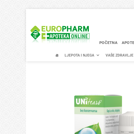
Skip
to
content
POČETNA
APOT
LJEPOTA I NJEGA
VAŠE ZDRAVLJE