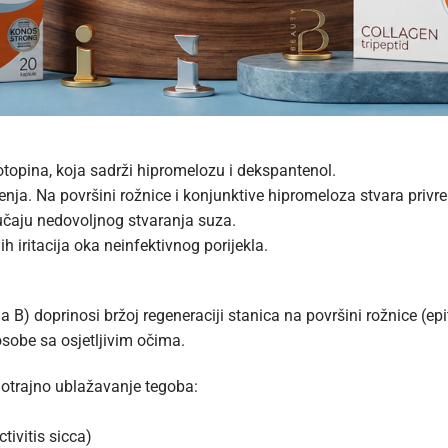
topina, koja sadrži hipromelozu i dekspantenol.
ženja. Na površini rožnice i konjunktive hipromeloza stvara privrem
učaju nedovoljnog stvaranja suza.
 iritacija oka neinfektivnog porijekla.
B) doprinosi bržoj regeneraciji stanica na površini rožnice (epi
osobe sa osjetljivim očima.
trajno ublažavanje tegoba:
ivitis sicca)