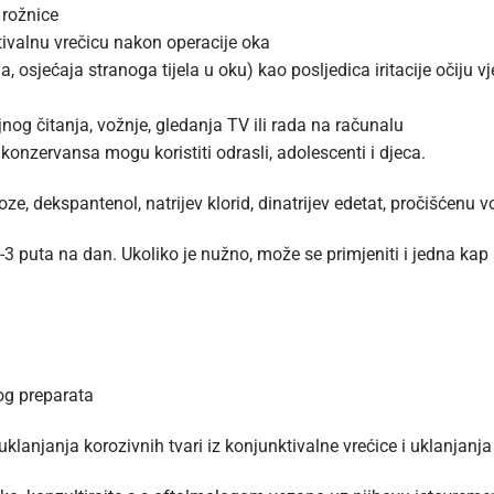
 rožnice
tivalnu vrečicu nakon operacije oka
, osjećaja stranoga tijela u oku) kao posljedica iritacije očij
og čitanja, vožnje, gledanja TV ili rada na računalu
konzervansa mogu koristiti odrasli, adolescenti i djeca.
e, dekspantenol, natrijev klorid, dinatrijev edetat, pročišćenu v
3 puta na dan. Ukoliko je nužno, može se primjeniti i jedna kap
vog preparata
klanjanja korozivnih tvari iz konjunktivalne vrećice i uklanjanja