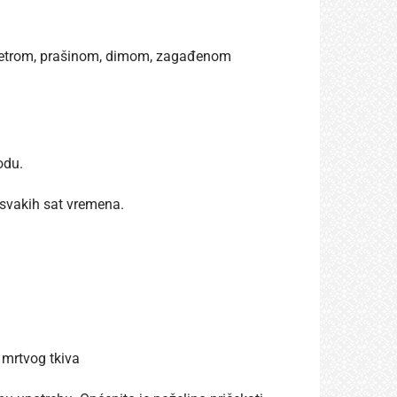
u vjetrom, prašinom, dimom, zagađenom
odu.
 svakih sat vremena.
 mrtvog tkiva