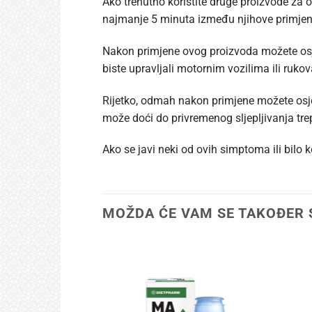
Ako trenutno koristite druge proizvode za 
najmanje 5 minuta između njihove primjen
Nakon primjene ovog proizvoda možete osje
biste upravljali motornim vozilima ili rukov
Rijetko, odmah nakon primjene možete osjeti
može doći do privremenog sljepljivanja tre
Ako se javi neki od ovih simptoma ili bilo k
MOŽDA ĆE VAM SE TAKOĐER 