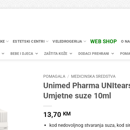
WEB SHOP
EKE
ESTETSKI CENTRI
VELEDROGERIJA
O N
BEBE I DJECA
ZAŠTITA KOŽE
DODACI PREHRANI
POMA
POMAGALA
/
MEDICINSKA SREDSTVA
Unimed Pharma UNItear
Umjetne suze 10ml
13,70
KM
kod nedovoljnog stvaranja suza, kod 