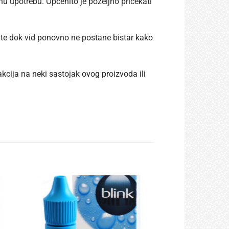
nu upotrebu. Općenito je poželjno pričekati
jte dok vid ponovno ne postane bistar kako
akcija na neki sastojak ovog proizvoda ili