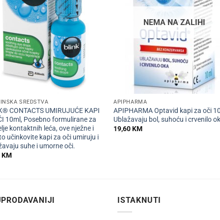
NEMA NA ZALIHI
+
CINSKA SREDSTVA
APIPHARMA
K® CONTACTS UMIRUJUĆE KAPI
APIPHARMA Optavid kapi za oči 10
I 10ml, Posebno formulirane za
Ublažavaju bol, suhoću i crvenilo o
lje kontaktnih leća, ove nježne i
19,60
KM
to učinkovite kapi za oči umiruju i
žavaju suhe i umorne oči.
0
KM
PRODAVANIJI
ISTAKNUTI