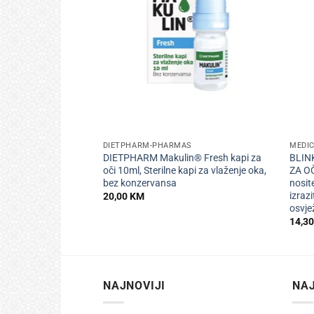
+
+
DIETPHARM-PHARMAS
MEDI
DIETPHARM Makulin® Fresh kapi za
BLIN
oči 10ml, Sterilne kapi za vlaženje oka,
ZA OČ
bez konzervansa
nosite
izrazi
20,00
KM
osvje
14,3
NAJNOVIJI
NAJ