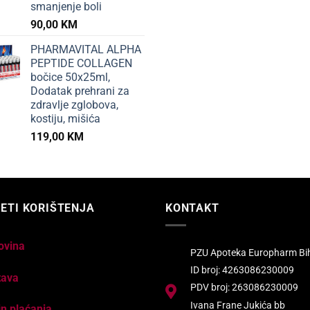
smanjenje boli
90,00
KM
PHARMAVITAL ALPHA
PEPTIDE COLLAGEN
bočice 50x25ml,
Dodatak prehrani za
zdravlje zglobova,
kostiju, mišića
119,00
KM
ETI KORIŠTENJA
KONTAKT
ovina
PZU Apoteka Europharm Bi
ID broj: 4263086230009
tava
PDV broj: 263086230009
Ivana Frane Jukića bb
n plaćanja