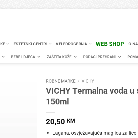
WEB SHOP
EKE
ESTETSKI CENTRI
VELEDROGERIJA
O N
BEBE I DJECA
ZAŠTITA KOŽE
DODACI PREHRANI
POMA
ROBNE MARKE
/
VICHY
VICHY Termalna voda u 
150ml
20,50
KM
Lagana, osvježavajuća maglica za lice