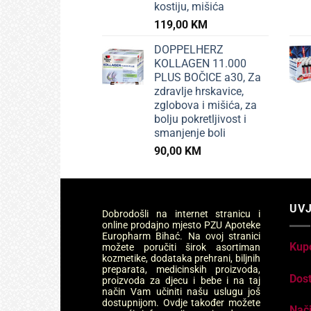
kostiju, mišića
119,00
KM
DOPPELHERZ
KOLLAGEN 11.000
PLUS BOČICE a30, Za
zdravlje hrskavice,
zglobova i mišića, za
bolju pokretljivost i
smanjenje boli
90,00
KM
UVJ
Dobrodošli na internet stranicu i
online prodajno mjesto PZU Apoteke
Europharm Bihać. Na ovoj stranici
Kup
možete poručiti širok asortiman
kozmetike, dodataka prehrani, biljnih
preparata, medicinskih proizvoda,
Dos
proizvoda za djecu i bebe i na taj
način Vam učiniti našu uslugu još
dostupnijom. Ovdje također možete
Nači