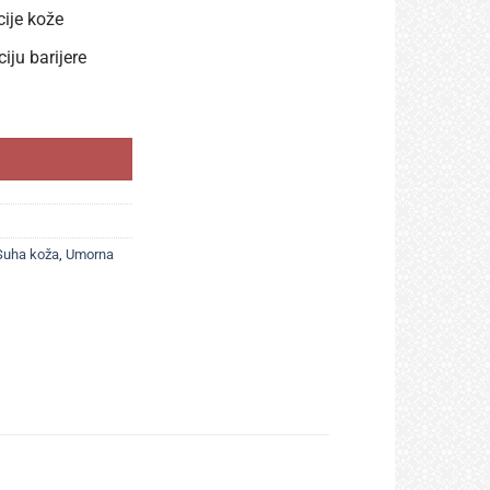
cije kože
iju barijere
Suha koža
,
Umorna