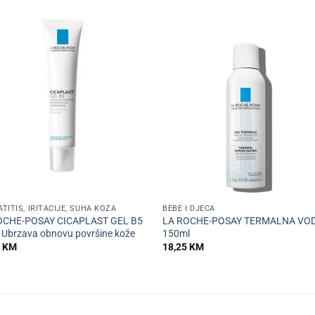
+
TITIS, IRITACIJE, SUHA KOŽA
BEBE I DJECA
OCHE-POSAY CICAPLAST GEL B5
LA ROCHE-POSAY TERMALNA VO
 Ubrzava obnovu površine kože
150ml
0
KM
18,25
KM