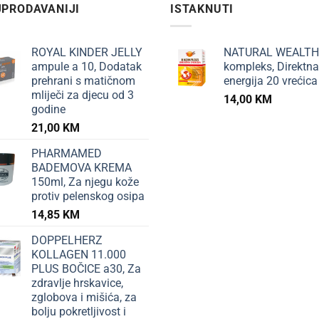
PRODAVANIJI
ISTAKNUTI
ROYAL KINDER JELLY
NATURAL WEALTH
ampule a 10, Dodatak
kompleks, Direktna
prehrani s matičnom
energija 20 vrećica
mliječi za djecu od 3
14,00
KM
godine
21,00
KM
PHARMAMED
BADEMOVA KREMA
150ml, Za njegu kože
protiv pelenskog osipa
14,85
KM
DOPPELHERZ
KOLLAGEN 11.000
PLUS BOČICE a30, Za
zdravlje hrskavice,
zglobova i mišića, za
bolju pokretljivost i