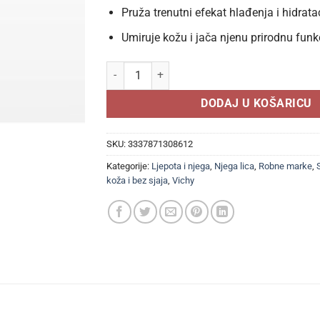
Pruža trenutni efekat hlađenja i hidrata
Umiruje kožu i jača njenu prirodnu funkc
VICHY Termalna voda u spreju 150ml količina
DODAJ U KOŠARICU
SKU:
3337871308612
Kategorije:
Ljepota i njega
,
Njega lica
,
Robne marke
,
koža i bez sjaja
,
Vichy