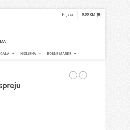
Prijava
0,00
KM
AMA
GALA
HIGIJENA
ROBNE MARKE
spreju