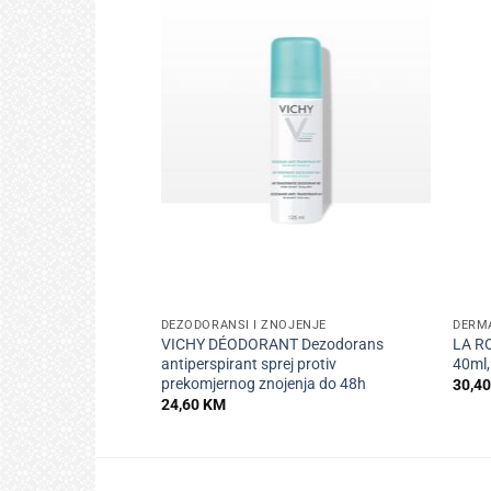
+
+
DEZODORANSI I ZNOJENJE
DERMA
VICHY DÉODORANT Dezodorans
LA R
antiperspirant sprej protiv
40ml,
prekomjernog znojenja do 48h
30,4
24,60
KM