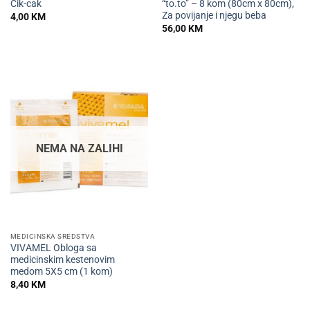
Cik-cak
“to.to” – 8 kom (80cm x 80cm),
Za povijanje i njegu beba
4,00
KM
56,00
KM
NEMA NA ZALIHI
MEDICINSKA SREDSTVA
VIVAMEL Obloga sa
medicinskim kestenovim
medom 5X5 cm (1 kom)
8,40
KM