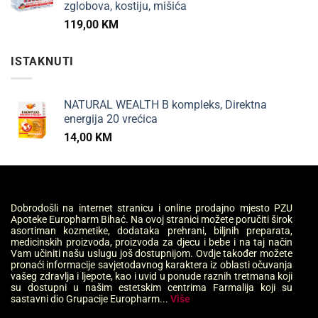
zglobova, kostiju, mišića
119,00
KM
ISTAKNUTI
NATURAL WEALTH B kompleks, Direktna
energija 20 vrećica
14,00
KM
Dobrodošli na internet stranicu i online prodajno mjesto PZU
Apoteke Europharm Bihać. Na ovoj stranici možete poručiti širok
asortiman kozmetike, dodataka prehrani, biljnih preparata,
medicinskih proizvoda, proizvoda za djecu i bebe i na taj način
Vam učiniti našu uslugu još dostupnijom. Ovdje također možete
pronaći informacije savjetodavnog karaktera iz oblasti očuvanja
vašeg zdravlja i ljepote, kao i uvid u ponude raznih tretmana koji
su dostupni u našim estetskim centrima Farmalija koji su
sastavni dio Grupacije Europharm...
Više