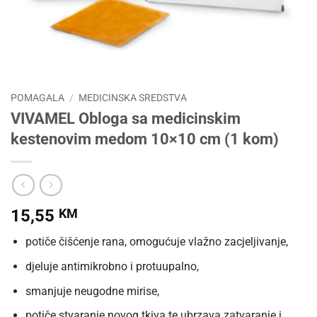
POMAGALA
/
MEDICINSKA SREDSTVA
VIVAMEL Obloga sa medicinskim
kestenovim medom 10×10 cm (1 kom)
15,55
KM
potiče čišćenje rana, omogućuje vlažno zacjeljivanje,
djeluje antimikrobno i protuupalno,
smanjuje neugodne mirise,
potiče stvaranje novog tkiva te ubrzava zatvaranje i