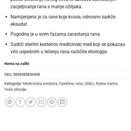
zacjeljivanje rana s manje ožiljaka.
Namijenjena je za rane koje kvase, odnosno sadrže
eksudat.
Pogodna je u svim fazama zarastanja rana.
Sadrži sterilni kestenov medicinski med koji se pokazao
vrlo uspešnim u lečenju rana različite etiologije.
Nema na zalihi
SKU:
3838985850498
Kategorije:
Medicinska sredstva
,
Opekline, rane, ožiljci
,
Robne marke
,
Vaše zdravlje