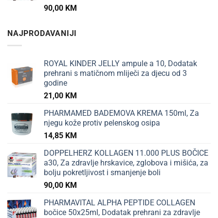
90,00
KM
NAJPRODAVANIJI
ROYAL KINDER JELLY ampule a 10, Dodatak
prehrani s matičnom mliječi za djecu od 3
godine
21,00
KM
PHARMAMED BADEMOVA KREMA 150ml, Za
njegu kože protiv pelenskog osipa
14,85
KM
DOPPELHERZ KOLLAGEN 11.000 PLUS BOČICE
a30, Za zdravlje hrskavice, zglobova i mišića, za
bolju pokretljivost i smanjenje boli
90,00
KM
PHARMAVITAL ALPHA PEPTIDE COLLAGEN
bočice 50x25ml, Dodatak prehrani za zdravlje