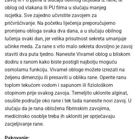
oblog od vlakana ili PU filma u slučaju manjeg
iscjetka. Sve zajedno učvrstite zavojem za
pričvršćivanje. Na početku liječenja preporučujemo
promjenu obloga svaka dva dana, a u slučaju obilnog
lučenja svaki dan, jer velika prisutnost sekreta umanjuje
učinke meda. Za rane s vrlo malo sekreta dovoljno je zavoj
staviti dva puta tjedno. Nanesite Vivamel oblog u bliskom
dodiru s ranom kako biste postigli najbolju moguću
osmolarnu funkciju. Vivamel obloge možete izrezati na
željenu dimenziju ili presaviti u obliku rane. Operite ranu
toplom tekućom vodom i sapunom ili fiziološkom
otopinom prije svakog zavoja. Temeljito uklonite alginat,
osušite područje oko rane i tek tada nanesite novi zavoj. U
slučaju da je rana obložena fibrinskim zavojima,
medicinsko osoblje treba ih ukloniti jer sprječavaju
zacjeljivanje rane.
Pakovanje: