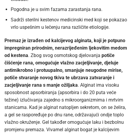
Pogodna je u svim fazama zarastanja rana.
Sadrži sterilni kestenov medicinski med koji se pokazao
vrlo uspešnim u lečenju rana različite etiologije.
Premaz je izrađen od kalcijevog alginata, koji je potpuno
impregniran prirodnim, nerazrijeđenim ljekovitim medom
od kestena
. Zbog svog osmotskog djelovanja
potiče
čišćenje rana, omogućuje vlažno zacjeljivanje, djeluje
antimikrobno i protuupalno, smanjuje neugodne mirise,
potiče stvaranje novog tkiva te ubrzava zatvaranje i
zacjeljivanje rana s manje ožiljaka
. Alginat ima visoku
sposobnost apsorbiranja (apsorbira i do 20 puta veće
težine) izlučivanja zajedno s mikroorganizmima i mrtvim
stanicama. Kad je alginat natopljen sekretom, on se želira,
a gel se raspoređuje po dnu rane, održavajući ondje toplo
vlažno okruženje. Gel također omogućuje laku i bezbolnu
promjenu premaza. Vivamel alginat bogat je kalcijevim