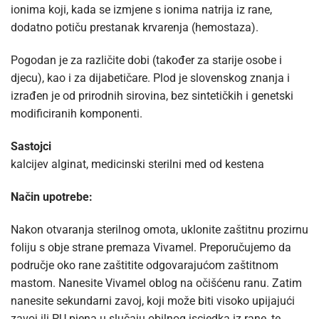
ionima koji, kada se izmjene s ionima natrija iz rane,
dodatno potiču prestanak krvarenja (hemostaza).
Pogodan je za različite dobi (također za starije osobe i
djecu), kao i za dijabetičare. Plod je slovenskog znanja i
izrađen je od prirodnih sirovina, bez sintetičkih i genetski
modificiranih komponenti.
Sastojci
kalcijev alginat, medicinski sterilni med od kestena
Način upotrebe:
Nakon otvaranja sterilnog omota, uklonite zaštitnu prozirnu
foliju s obje strane premaza Vivamel. Preporučujemo da
područje oko rane zaštitite odgovarajućom zaštitnom
mastom. Nanesite Vivamel oblog na očišćenu ranu. Zatim
nanesite sekundarni zavoj, koji može biti visoko upijajući
zavoj ili PU pjena u slučaju obilnog iscjedka iz rane, te