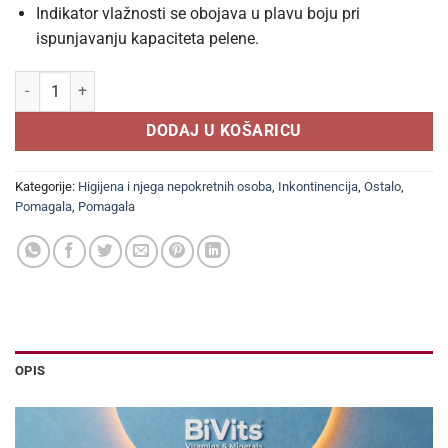
Indikator vlažnosti se obojava u plavu boju pri
ispunjavanju kapaciteta pelene.
ABRI-form L1 a 10kom, Pelene za laku i tešku inkontinenciju količina
DODAJ U KOŠARICU
Kategorije:
Higijena i njega nepokretnih osoba
,
Inkontinencija
,
Ostalo
,
Pomagala
,
Pomagala
OPIS