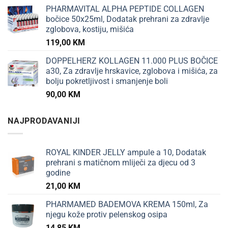
PHARMAVITAL ALPHA PEPTIDE COLLAGEN
bočice 50x25ml, Dodatak prehrani za zdravlje
zglobova, kostiju, mišića
119,00
KM
DOPPELHERZ KOLLAGEN 11.000 PLUS BOČICE
a30, Za zdravlje hrskavice, zglobova i mišića, za
bolju pokretljivost i smanjenje boli
90,00
KM
NAJPRODAVANIJI
ROYAL KINDER JELLY ampule a 10, Dodatak
prehrani s matičnom mliječi za djecu od 3
godine
21,00
KM
PHARMAMED BADEMOVA KREMA 150ml, Za
njegu kože protiv pelenskog osipa
14,85
KM