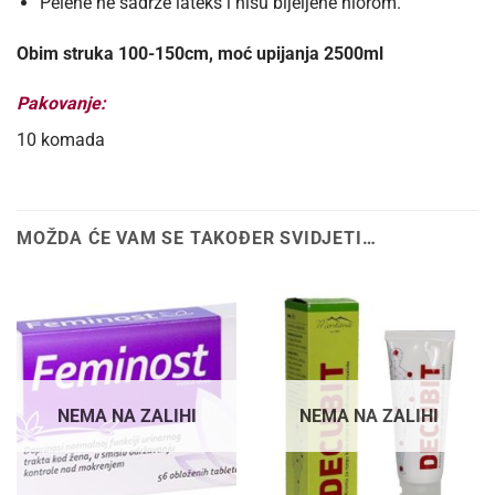
Pelene
ne sadrže lateks i nisu bijeljene hlorom.
Obim struka 100-150cm, moć upijanja 2500ml
Pakovanje:
10 komada
MOŽDA ĆE VAM SE TAKOĐER SVIDJETI…
NEMA NA ZALIHI
NEMA NA ZALIHI