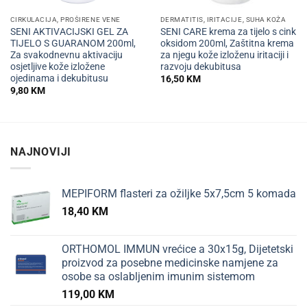
CIRKULACIJA, PROŠIRENE VENE
DERMATITIS, IRITACIJE, SUHA KOŽA
SENI AKTIVACIJSKI GEL ZA
SENI CARE krema za tijelo s cink
TIJELO S GUARANOM 200ml,
oksidom 200ml, Zaštitna krema
Za svakodnevnu aktivaciju
za njegu kože izloženu iritaciji i
osjetljive kože izložene
razvoju dekubitusa
ojedinama i dekubitusu
16,50
KM
9,80
KM
NAJNOVIJI
MEPIFORM flasteri za ožiljke 5x7,5cm 5 komada
18,40
KM
ORTHOMOL IMMUN vrećice a 30x15g, Dijetetski
proizvod za posebne medicinske namjene za
osobe sa oslabljenim imunim sistemom
119,00
KM