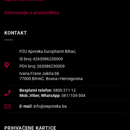
Informacije o proizvodima
KONTAKT
PZU Apoteka Europharm Bihać,
ID broj: 4263086230009
PDV broj: 263086230009
Ivana Frane Jukića bb
77000 BIHAĆ. Bosna i Hercegovina
Besplatni telefon
: 0800 211 12
Mob.,Viber, WhatsApp
: 061/104-504
E-mail
: info@eapoteka.ba
PRIHVAĆENE KARTICE