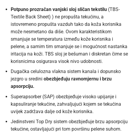
Potpuno prozračan vanjski sloj sličan tekstilu
(
TBS
-
Textile Back Sheet) ) ne propušta tekućinu, a
istovremeno propušta vazduh tako da koža korisnika
može nesmetano da diše. Ovom karakteristikom
smanjuje se temperatura između kože korisnika i
pelene, a samim tim smanjuje se i mogućnost nastanka
iritacija na koži. TBS sloj je bešuman i diskretan čime se
korisnicima osigurava visok nivo udobnosti.
Dugačka celulozna vlakna sistem kanala i dopunsko
jezgro u sredini
obezbjeđuju ravnomjernu i brzu
apsorpciju.
Superapsorber (SAP)
obezbjeđuje visoko upijanje i
kapsuliranje tekućine, zahvaljujući kojem se tekućina
uvijek zadržava dalje od kože korisnika.
Jedinstveni
Top Dry
sistem obezbjeđuje brzu apsorpciju
tekućine, ostavljajući pri tom površinu pelene suhom.