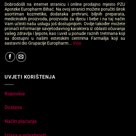
Dobrodošli na internet stranicu i online prodajno mjesto PZU
Apoteke Europharm Bihać. Na ovoj stranici možete poručiti širok
asortiman kozmetike, dodataka prehrani, biljnih preparata,
medicinskih proizvoda, proizvoda za djecu i bebe i na taj način
Vam učiniti našu uslugu još dostupnijom. Ovdje također možete
pronaći informacije savjetodavnog karaktera iz oblasti očuvanja
vašeg zdravlja i ljepote, kao i uvid u ponude raznih tretmana koji
su dostupni u našim estetskim centrima Farmalija koji su
sastavni dio Grupacije Europharm...
Više
UVJETI KORIŠTENJA
Kupovina
Dostava
Način plaćanja
Izjava o privatnosti