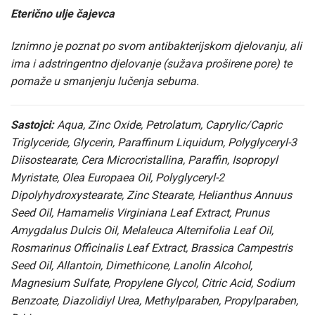
Eterično ulje čajevca
Iznimno je poznat po svom antibakterijskom djelovanju, ali
ima i adstringentno djelovanje (sužava proširene pore) te
pomaže u smanjenju lučenja sebuma.
Sastojci:
Aqua, Zinc Oxide, Petrolatum, Caprylic/Capric
Triglyceride, Glycerin, Paraffinum Liquidum, Polyglyceryl-3
Diisostearate, Cera Microcristallina, Paraffin, Isopropyl
Myristate, Olea Europaea Oil, Polyglyceryl-2
Dipolyhydroxystearate, Zinc Stearate, Helianthus Annuus
Seed Oil, Hamamelis Virginiana Leaf Extract, Prunus
Amygdalus Dulcis Oil, Melaleuca Alternifolia Leaf Oil,
Rosmarinus Officinalis Leaf Extract, Brassica Campestris
Seed Oil, Allantoin, Dimethicone, Lanolin Alcohol,
Magnesium Sulfate, Propylene Glycol, Citric Acid, Sodium
Benzoate, Diazolidiyl Urea, Methylparaben, Propylparaben,