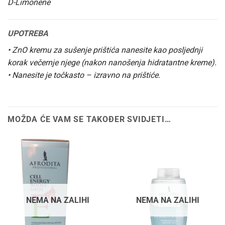
D-Limonene
UPOTREBA
• ZnO kremu za sušenje prištića nanesite kao posljednji
korak večernje njege (nakon nanošenja hidratantne kreme).
• Nanesite je točkasto – izravno na prištiće.
MOŽDA ĆE VAM SE TAKOĐER SVIDJETI…
NEMA NA ZALIHI
NEMA NA ZALIHI