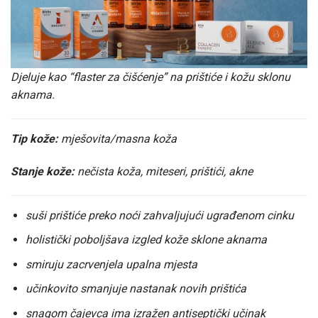
Djeluje kao “flaster za čišćenje” na prištiće i kožu sklonu
aknama.
Tip kože:
mješovita/masna koža
Stanje kože:
nečista koža, miteseri, prištići, akne
suši prištiće preko noći zahvaljujući ugrađenom cinku
holistički poboljšava izgled kože sklone aknama
smiruju zacrvenjela upalna mjesta
učinkovito smanjuje nastanak novih prištića
snagom čajevca ima izražen antiseptički učinak