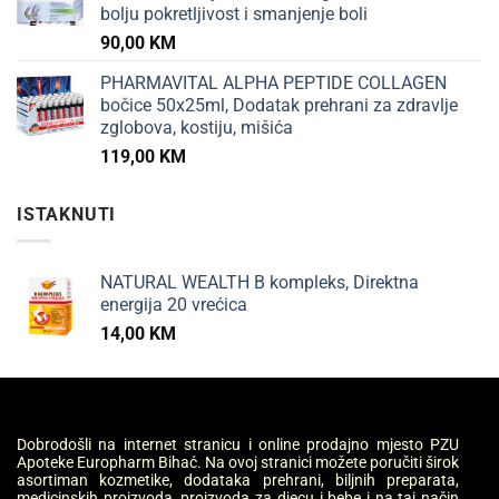
bolju pokretljivost i smanjenje boli
90,00
KM
PHARMAVITAL ALPHA PEPTIDE COLLAGEN
bočice 50x25ml, Dodatak prehrani za zdravlje
zglobova, kostiju, mišića
119,00
KM
ISTAKNUTI
NATURAL WEALTH B kompleks, Direktna
energija 20 vrećica
14,00
KM
Dobrodošli na internet stranicu i online prodajno mjesto PZU
Apoteke Europharm Bihać. Na ovoj stranici možete poručiti širok
asortiman kozmetike, dodataka prehrani, biljnih preparata,
medicinskih proizvoda, proizvoda za djecu i bebe i na taj način