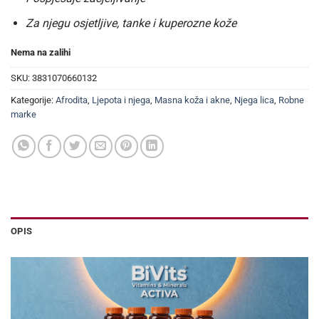
Za njegu osjetljive, tanke i kuperozne kože
Nema na zalihi
SKU:
3831070660132
Kategorije:
Afrodita
,
Ljepota i njega
,
Masna koža i akne
,
Njega lica
,
Robne
marke
OPIS