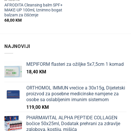
AFRODITA Cleansing balm SPF+
MAKE-UP 100ml, Iznimno bogat
balzam za čišćenje
68,00
KM
NAJNOVIJI
MEPIFORM flasteri za ožiljke 5x7,5cm 1 komad
18,40
KM
ORTHOMOL IMMUN vrećice a 30x15g, Dijetetski
proizvod za posebne medicinske namjene za
osobe sa oslabljenim imunim sistemom
119,00
KM
PHARMAVITAL ALPHA PEPTIDE COLLAGEN
bočice 50x25ml, Dodatak prehrani za zdravlje
zglobova, kostiju, mišića