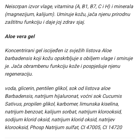
Neiscrpan izvor vlage, vitamina (A, B1, B7, C i H) i minerala
(magnezijum, kalijum). Umiruje kožu, jača njenu prirodnu
zaštitnu funkciju i daje joj zdrav sjaj.
Aloe vera gel
Koncentrirani gel iscijeđen iz svježih listova Aloe
barbadensis koji kožu opskrbljuje s obiljem vlage i smiruje
je. Jača obrambenu funkciju kože i pospješuje njenu
regeneraciju.
voda, glicerin, pentilen glikol, sok od listova aloe
Barbadensis, natrijum hijaluronat, voćni sok Cucumis
Sativus, propilen glikol, karbomer, limunska kiselina,
natrijum benzoat, kalijum sorbat, natrijum klorooksid,
sodijum klorid oksid, natrijum klorid oksid, natrijev
klorooksid, Phosp Natrijum sulfat, CI 47005, CI 14720