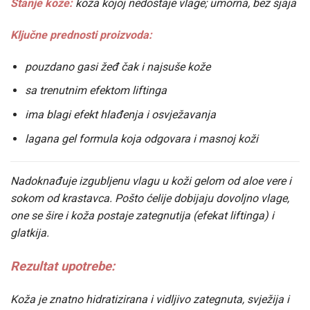
Stanje kože:
koža kojoj nedostaje vlage; umorna, bez sjaja
Ključne prednosti proizvoda:
pouzdano gasi žeđ čak i najsuše kože
sa trenutnim efektom liftinga
ima blagi efekt hlađenja i osvježavanja
lagana gel formula koja odgovara i masnoj koži
Nadoknađuje izgubljenu vlagu u koži gelom od aloe vere i
sokom od krastavca. Pošto ćelije dobijaju dovoljno vlage,
one se šire i koža postaje zategnutija (efekat liftinga) i
glatkija.
Rezultat upotrebe:
Koža je znatno hidratizirana i vidljivo zategnuta, svježija i