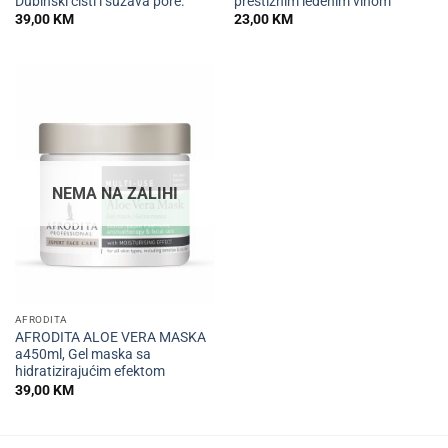
Dubinski čisti i sužava pore.
prestižnim ledenim vinom
39,00
KM
23,00
KM
NEMA NA ZALIHI
AFRODITA
AFRODITA ALOE VERA MASKA
a450ml, Gel maska sa
hidratizirajućim efektom
39,00
KM