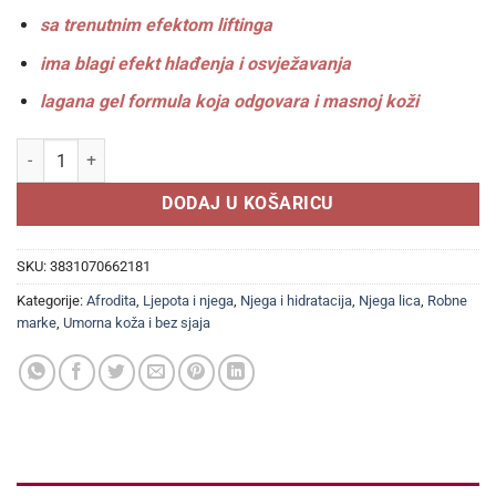
sa trenutnim efektom liftinga
ima blagi efekt hlađenja i osvježavanja
lagana gel formula koja odgovara i masnoj koži
AFRODITA MASKA ZA LICE ALOE VERA + LYCHEE 200ml, Za kožu kojoj n
DODAJ U KOŠARICU
SKU:
3831070662181
Kategorije:
Afrodita
,
Ljepota i njega
,
Njega i hidratacija
,
Njega lica
,
Robne
marke
,
Umorna koža i bez sjaja