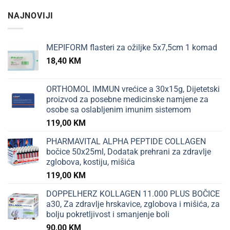
NAJNOVIJI
MEPIFORM flasteri za ožiljke 5x7,5cm 1 komad
18,40
KM
ORTHOMOL IMMUN vrećice a 30x15g, Dijetetski
proizvod za posebne medicinske namjene za
osobe sa oslabljenim imunim sistemom
119,00
KM
PHARMAVITAL ALPHA PEPTIDE COLLAGEN
bočice 50x25ml, Dodatak prehrani za zdravlje
zglobova, kostiju, mišića
119,00
KM
DOPPELHERZ KOLLAGEN 11.000 PLUS BOČICE
a30, Za zdravlje hrskavice, zglobova i mišića, za
bolju pokretljivost i smanjenje boli
90,00
KM