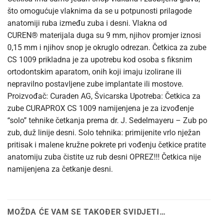
što omogućuje vlaknima da se u potpunosti prilagode
anatomiji ruba između zuba i desni. Vlakna od
CUREN® materijala duga su 9 mm, njihov promjer iznosi
0,15 mm i njihov snop je okruglo odrezan. Četkica za zube
CS 1009 prikladna je za upotrebu kod osoba s fiksnim
ortodontskim aparatom, onih koji imaju izolirane ili
nepravilno postavljene zube implantate ili mostove.
Proizvođač: Curaden AG, Švicarska Upotreba: Četkica za
zube CURAPROX CS 1009 namijenjena je za izvođenje
“solo” tehnike četkanja prema dr. J. Sedelmayeru – Zub po
zub, duž linije desni. Solo tehnika: primijenite vrlo nježan
pritisak i malene kružne pokrete pri vođenju četkice pratite
anatomiju zuba čistite uz rub desni OPREZ!!! Četkica nije
namijenjena za četkanje desni.
MOŽDA ĆE VAM SE TAKOĐER SVIDJETI…