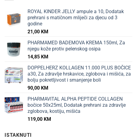
ROYAL KINDER JELLY ampule a 10, Dodatak
prehrani s matičnom mliječi za djecu od 3
godine
21,00
KM
PHARMAMED BADEMOVA KREMA 150ml, Za
njegu kože protiv pelenskog osipa
14,85
KM
DOPPELHERZ KOLLAGEN 11.000 PLUS BOČICE
a30, Za zdravlje hrskavice, zglobova i mišića, za
bolju pokretljivost i smanjenje boli
90,00
KM
PHARMAVITAL ALPHA PEPTIDE COLLAGEN
bočice 50x25ml, Dodatak prehrani za zdravlje
zglobova, kostiju, mišića
119,00
KM
ISTAKNUTI