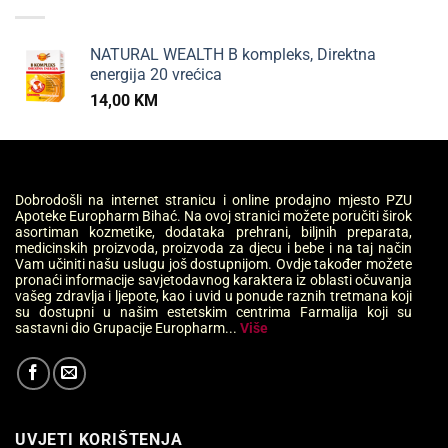
NATURAL WEALTH B kompleks, Direktna
energija 20 vrećica
14,00
KM
Dobrodošli na internet stranicu i online prodajno mjesto PZU
Apoteke Europharm Bihać. Na ovoj stranici možete poručiti širok
asortiman kozmetike, dodataka prehrani, biljnih preparata,
medicinskih proizvoda, proizvoda za djecu i bebe i na taj način
Vam učiniti našu uslugu još dostupnijom. Ovdje također možete
pronaći informacije savjetodavnog karaktera iz oblasti očuvanja
vašeg zdravlja i ljepote, kao i uvid u ponude raznih tretmana koji
su dostupni u našim estetskim centrima Farmalija koji su
sastavni dio Grupacije Europharm...
Više
UVJETI KORIŠTENJA