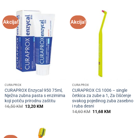
Akcija!
Akcija!
CURAPROX
CURAPROX
CURAPROX Enzycal 950 75ml,
CURAPROX CS 1006 – single
Nježna zubna pasta s enzimima
četkica za zube a 1, Za čišćenje
koji potiču prirodnu zaštitu
svakog pojedinog zuba zasebno
i ruba desni
Izvorna
Trenutna
16,50
KM
13,20
KM
cijena
cijena
Izvorna
Trenutna
14,60
KM
11,68
KM
bila
je:
cijena
cijena
je:
13,20 KM.
bila
je:
16,50 KM.
je:
11,68 KM.
14,60 KM.