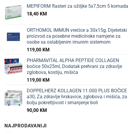
MEPIFORM flasteri za ožiljke 5x7,5cm 5 komada
18,40
KM
ORTHOMOL IMMUN vrećice a 30x15g, Dijetetski
proizvod za posebne medicinske namjene za
osobe sa oslabljenim imunim sistemom
119,00
KM
PHARMAVITAL ALPHA PEPTIDE COLLAGEN
bočice 50x25ml, Dodatak prehrani za zdravlje
zglobova, kostiju, mišića
119,00
KM
DOPPELHERZ KOLLAGEN 11.000 PLUS BOČICE
a30, Za zdravlje hrskavice, zglobova i mišića, za
bolju pokretljivost i smanjenje boli
90,00
KM
NAJPRODAVANIJI