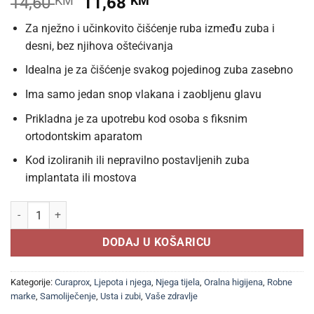
Izvorna
Trenutna
14,60
KM
11,68
KM
cijena
cijena
Za nježno i učinkovito čišćenje ruba između zuba i
bila
je:
desni, bez njihova oštećivanja
je:
11,68 KM.
14,60 KM.
Idealna je za čišćenje svakog pojedinog zuba zasebno
Ima samo jedan snop vlakana i zaobljenu glavu
Prikladna je za upotrebu kod osoba s fiksnim
ortodontskim aparatom
Kod izoliranih ili nepravilno postavljenih zuba
implantata ili mostova
CURAPROX CS 1009 - single četkica za zube a 1, Za čišćenje svakog 
DODAJ U KOŠARICU
Kategorije:
Curaprox
,
Ljepota i njega
,
Njega tijela
,
Oralna higijena
,
Robne
marke
,
Samoliječenje
,
Usta i zubi
,
Vaše zdravlje