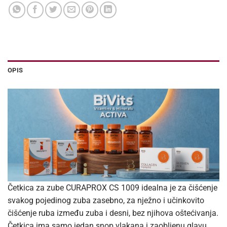
OPIS
Četkica za zube CURAPROX CS 1009 idealna je za čišćenje
svakog pojedinog zuba zasebno, za nježno i učinkovito
čišćenje ruba između zuba i desni, bez njihova oštećivanja.
Četkica ima samo jedan snop vlakana i zaobljenu glavu,