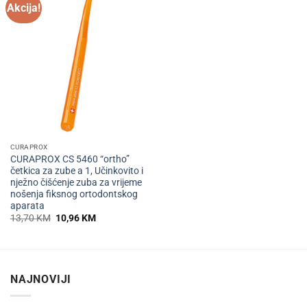
Akcija!
CURAPROX
CURAPROX CS 5460 “ortho”
četkica za zube a 1, Učinkovito i
nježno čišćenje zuba za vrijeme
nošenja fiksnog ortodontskog
aparata
Izvorna
Trenutna
13,70
KM
10,96
KM
cijena
cijena
bila
je:
je:
10,96 KM.
13,70 KM.
NAJNOVIJI