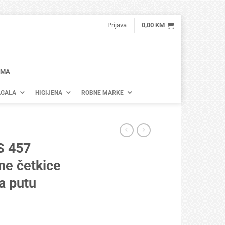
Prijava
0,00
KM
AMA
GALA
HIGIJENA
ROBNE MARKE
S 457
lne četkice
a putu