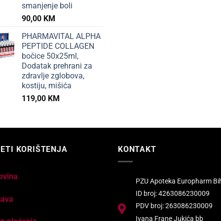
smanjenje boli
90,00
KM
PHARMAVITAL ALPHA
PEPTIDE COLLAGEN
bočice 50x25ml,
Dodatak prehrani za
zdravlje zglobova,
kostiju, mišića
119,00
KM
ETI KORIŠTENJA
KONTAKT
ovina
PZU Apoteka Europharm Bi
ID broj: 4263086230009
tava
PDV broj: 263086230009
Ivana Frane Jukića bb