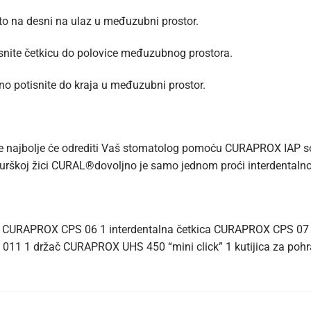
ito na desni na ulaz u međuzubni prostor.
isnite četkicu do polovice međuzubnog prostora.
no potisnite do kraja u međuzubni prostor.
ice najbolje će odrediti Vaš stomatolog pomoću CURAPROX IAP 
 hirurškoj žici CURAL®dovoljno je samo jednom proći interdenta
ca CURAPROX CPS 06 1 interdentalna četkica CURAPROX CPS 07
011 1 držač CURAPROX UHS 450 “mini click” 1 kutijica za poh