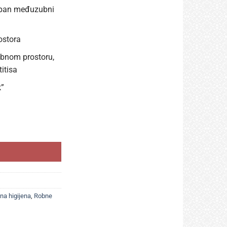
kupan međuzubni
ostora
ubnom prostoru,
itisa
k”
entalne četkice za upotrebu kod kuće i na putu količina
na higijena
,
Robne