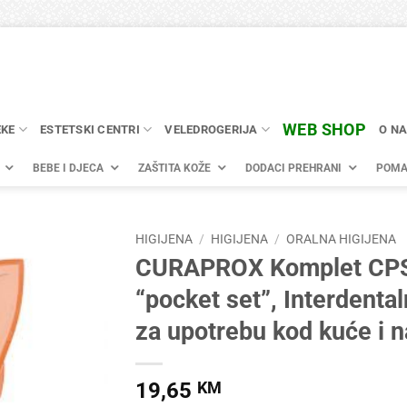
WEB SHOP
EKE
ESTETSKI CENTRI
VELEDROGERIJA
O N
BEBE I DJECA
ZAŠTITA KOŽE
DODACI PREHRANI
POMA
HIGIJENA
/
HIGIJENA
/
ORALNA HIGIJENA
CURAPROX Komplet CP
“pocket set”, Interdenta
za upotrebu kod kuće i n
19,65
KM