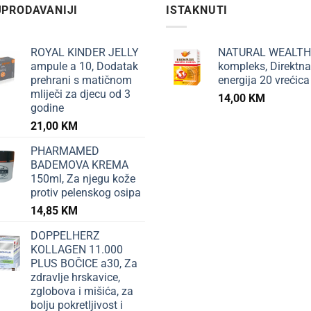
PRODAVANIJI
ISTAKNUTI
ROYAL KINDER JELLY
NATURAL WEALTH
ampule a 10, Dodatak
kompleks, Direktna
prehrani s matičnom
energija 20 vrećica
mliječi za djecu od 3
14,00
KM
godine
21,00
KM
PHARMAMED
BADEMOVA KREMA
150ml, Za njegu kože
protiv pelenskog osipa
14,85
KM
DOPPELHERZ
KOLLAGEN 11.000
PLUS BOČICE a30, Za
zdravlje hrskavice,
zglobova i mišića, za
bolju pokretljivost i