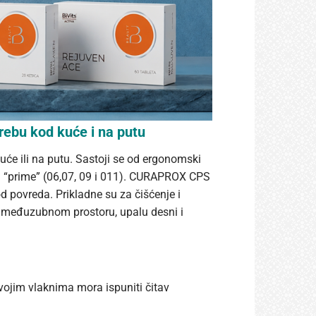
ebu kod kuće i na putu
će ili na putu. Sastoji se od ergonomski
S “prime” (06,07, 09 i 011). CURAPROX CPS
d povreda. Prikladne su za čišćenje i
 međuzubnom prostoru, upalu desni i
Svojim vlaknima mora ispuniti čitav