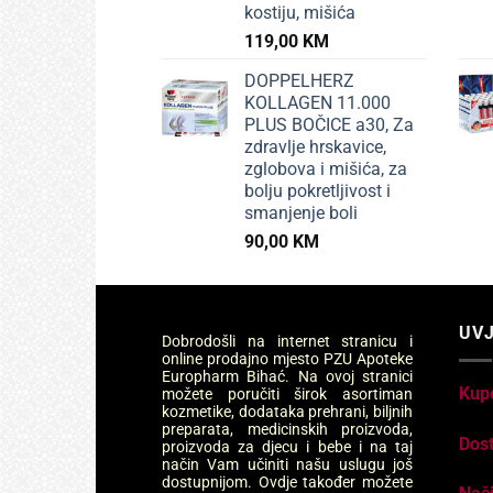
kostiju, mišića
119,00
KM
DOPPELHERZ
KOLLAGEN 11.000
PLUS BOČICE a30, Za
zdravlje hrskavice,
zglobova i mišića, za
bolju pokretljivost i
smanjenje boli
90,00
KM
UVJ
Dobrodošli na internet stranicu i
online prodajno mjesto PZU Apoteke
Europharm Bihać. Na ovoj stranici
Kup
možete poručiti širok asortiman
kozmetike, dodataka prehrani, biljnih
preparata, medicinskih proizvoda,
Dos
proizvoda za djecu i bebe i na taj
način Vam učiniti našu uslugu još
dostupnijom. Ovdje također možete