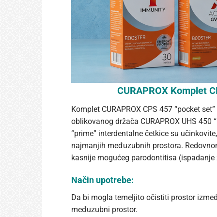
CURAPROX Komplet CPS 
Komplet CURAPROX CPS 457 “pocket set” nala
oblikovanog držača CURAPROX UHS 450 “min
“prime” interdentalne četkice su učinkovite
najmanjih međuzubnih prostora. Redovnom
kasnije mogućeg parodontitisa (ispadanje 
Način upotrebe:
Da bi mogla temeljito očistiti prostor izme
međuzubni prostor.