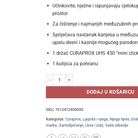
Učinkovite, nježne i ispunjavaju cjelo
prostor
Za čišćenje i najmanjih međuzubnih pr
Spriječava nastanak karijesa u međuz
upalu desni i kasnije mogućeg parodont
1 držač CURAPROX UHS 450 “mini clic
1 kutijica za pohranu
CURAPROX Komplet CPS 457 "pocket set", Interd
DODAJ U KOŠARICU
SKU:
7612412450033
Kategorije:
Curaprox
,
Ljepota i njega
,
Njega tijela
,
Oral
marke
,
Samoliječenje
,
Usta i zubi
,
Vaše zdravlje