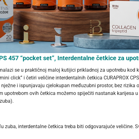
457 “pocket set”, Interdentalne četkice za upotr
zi se u praktičnoj maloj kutijici prikladnoj za upotrebu kod ku
i click” i četiri veličine interdentalnih četkica CURAPROX CP
, nježne i ispunjavaju cjelokupan međuzubni prostor, bez rizika o
 upotrebom ovih četkica možemo spiječiti nastanak karijesa u
zuba).
đu zuba, interdentalne četkica treba biti odgovarajuće veličine. 