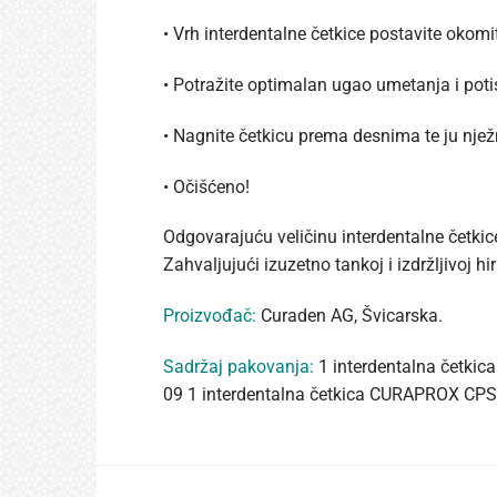
• Vrh interdentalne četkice postavite okom
• Potražite optimalan ugao umetanja i pot
• Nagnite četkicu prema desnima te ju njež
• Očišćeno!
Odgovarajuću veličinu interdentalne četk
Zahvaljujući izuzetno tankoj i izdržljivoj
Proizvođač:
Curaden AG, Švicarska.
Sadržaj pakovanja:
1 interdentalna četki
09 1 interdentalna četkica CURAPROX CPS 