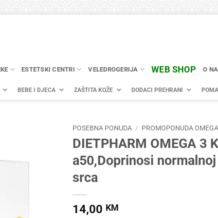
WEB SHOP
EKE
ESTETSKI CENTRI
VELEDROGERIJA
O N
BEBE I DJECA
ZAŠTITA KOŽE
DODACI PREHRANI
POMA
POSEBNA PONUDA
/
PROMOPONUDA OMEG
DIETPHARM OMEGA 3 
a50,Doprinosi normalnoj 
srca
14,00
KM