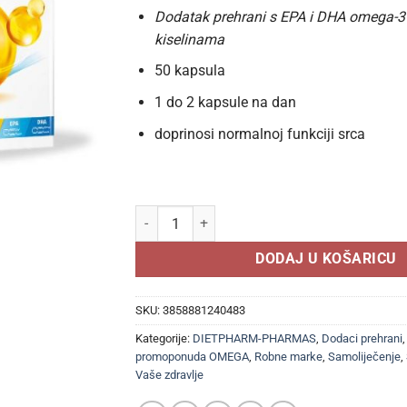
Dodatak prehrani s EPA i DHA omega-
kiselinama
50 kapsula
1 do 2 kapsule na dan
doprinosi normalnoj funkciji srca
DIETPHARM OMEGA 3 KAPSULE a50,Doprinosi nor
DODAJ U KOŠARICU
SKU:
3858881240483
Kategorije:
DIETPHARM-PHARMAS
,
Dodaci prehrani
promoponuda OMEGA
,
Robne marke
,
Samoliječenje
,
Vaše zdravlje