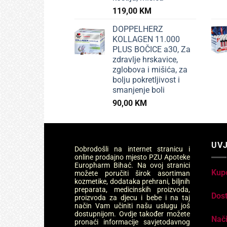
119,00
KM
DOPPELHERZ
KOLLAGEN 11.000
PLUS BOČICE a30, Za
zdravlje hrskavice,
zglobova i mišića, za
bolju pokretljivost i
smanjenje boli
90,00
KM
UVJ
Dobrodošli na internet stranicu i
online prodajno mjesto PZU Apoteke
Europharm Bihać. Na ovoj stranici
Kup
možete poručiti širok asortiman
kozmetike, dodataka prehrani, biljnih
preparata, medicinskih proizvoda,
Dos
proizvoda za djecu i bebe i na taj
način Vam učiniti našu uslugu još
dostupnijom. Ovdje također možete
Nači
pronaći informacije savjetodavnog