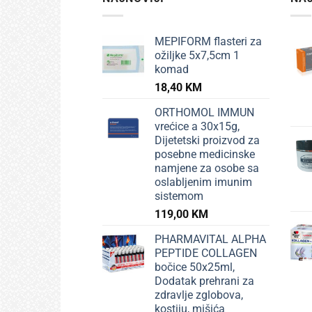
MEPIFORM flasteri za
ožiljke 5x7,5cm 1
komad
18,40
KM
ORTHOMOL IMMUN
vrećice a 30x15g,
Dijetetski proizvod za
posebne medicinske
namjene za osobe sa
oslabljenim imunim
sistemom
119,00
KM
PHARMAVITAL ALPHA
PEPTIDE COLLAGEN
bočice 50x25ml,
Dodatak prehrani za
zdravlje zglobova,
kostiju, mišića