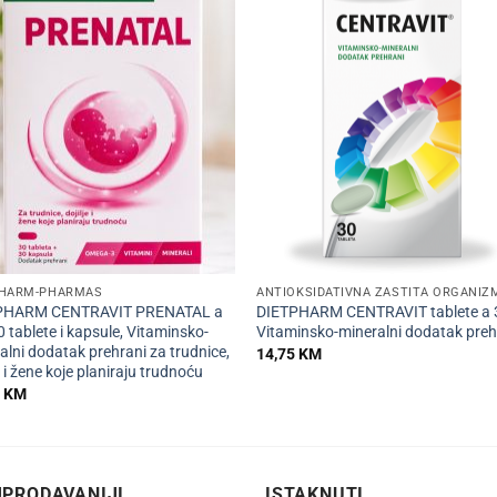
+
PHARM-PHARMAS
ANTIOKSIDATIVNA ZAŠTITA ORGANIZ
PHARM CENTRAVIT PRENATAL a
DIETPHARM CENTRAVIT tablete a 
 tablete i kapsule, Vitaminsko-
Vitaminsko-mineralni dodatak preh
alni dodatak prehrani za trudnice,
14,75
KM
e i žene koje planiraju trudnoću
0
KM
PRODAVANIJI
ISTAKNUTI