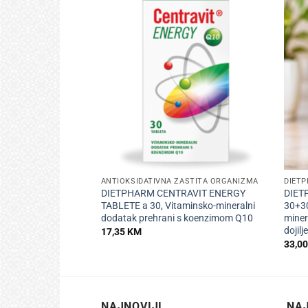
+
+
ANTIOKSIDATIVNA ZAŠTITA ORGANIZMA
DIET
DIETPHARM CENTRAVIT ENERGY
DIET
TABLETE a 30, Vitaminsko-mineralni
30+30
dodatak prehrani s koenzimom Q10
miner
dojilj
17,35
KM
33,0
NAJNOVIJI
NAJ