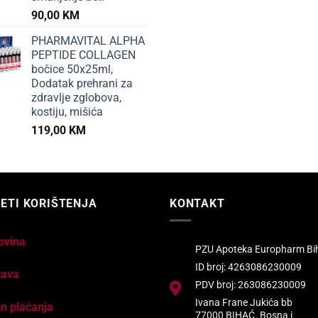
90,00
KM
PHARMAVITAL ALPHA
PEPTIDE COLLAGEN
bočice 50x25ml,
Dodatak prehrani za
zdravlje zglobova,
kostiju, mišića
119,00
KM
ETI KORIŠTENJA
KONTAKT
ovina
PZU Apoteka Europharm Bi
ID broj: 4263086230009
tava
PDV broj: 263086230009
Ivana Frane Jukića bb
n plaćanja
77000 BIHAĆ. Bosna i