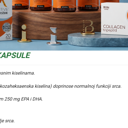
KAPSULE
snim kiselinama.
kozaheksaenska kiselina) doprinose normalnoj funkciji srca.
om 250 mg EPA i DHA.
e srca.