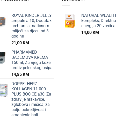
ROYAL KINDER JELLY
NATURAL WEALTH
ampule a 10, Dodatak
kompleks, Direktna
prehrani s matičnom
energija 20 vrećica
mliječi za djecu od 3
14,00
KM
godine
21,00
KM
PHARMAMED
BADEMOVA KREMA
150ml, Za njegu kože
protiv pelenskog osipa
14,85
KM
DOPPELHERZ
KOLLAGEN 11.000
PLUS BOČICE a30, Za
zdravlje hrskavice,
zglobova i mišića, za
bolju pokretljivost i
smanjenje boli