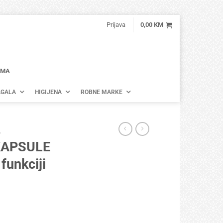
Prijava
0,00
KM
AMA
GALA
HIGIJENA
ROBNE MARKE
A
KAPSULE
funkciji