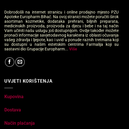
Dobrodošli na internet stranicu i online prodajno mjesto PZU
Apoteke Europharm Bihać. Na ovoj stranici možete poručiti širok
asortiman kozmetike, dodataka prehrani, biljnih preparata,
medicinskih proizvoda, proizvoda za djecu i bebe i na taj način
Vam učiniti našu uslugu još dostupnijom. Ovdje također možete
pronaći informacije savjetodavnog karaktera iz oblasti očuvanja
vašeg zdravlja i ljepote, kao i uvid u ponude raznih tretmana koji
su dostupni u našim estetskim centrima Farmalija koji su
sastavni dio Grupacije Europharm...
Više
UVJETI KORIŠTENJA
Kupovina
Dostava
Način plaćanja