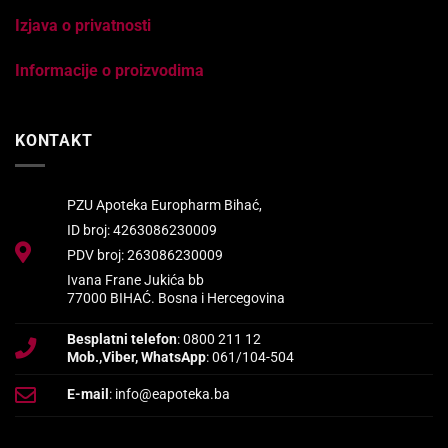
Izjava o privatnosti
Informacije o proizvodima
KONTAKT
PZU Apoteka Europharm Bihać,
ID broj: 4263086230009
PDV broj: 263086230009
Ivana Frane Jukića bb
77000 BIHAĆ. Bosna i Hercegovina
Besplatni telefon
: 0800 211 12
Mob.,Viber, WhatsApp
: 061/104-504
E-mail
: info@eapoteka.ba