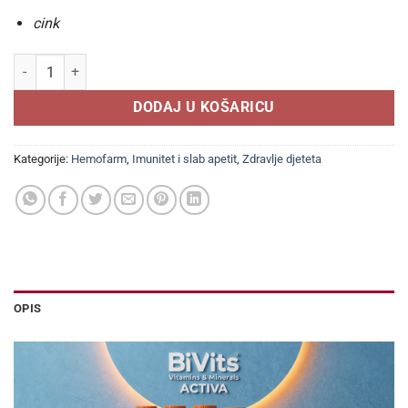
cink
EUNOVA IMUNOCINK ZA DJECU TABLETE ZA ŽVAKANJE a60, Dodatak pr
DODAJ U KOŠARICU
Kategorije:
Hemofarm
,
Imunitet i slab apetit
,
Zdravlje djeteta
OPIS