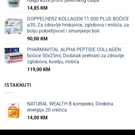
njegu kože protiv pelenskog osipa
14,85
KM
DOPPELHERZ KOLLAGEN 11.000 PLUS BOČICE
a30, Za zdravlje hrskavice, zglobova i mišića, za
bolju pokretljivost i smanjenje boli
90,00
KM
PHARMAVITAL ALPHA PEPTIDE COLLAGEN
bočice 50x25ml, Dodatak prehrani za zdravlje
zglobova, kostiju, mišića
119,00
KM
ISTAKNUTI
NATURAL WEALTH B kompleks, Direktna
energija 20 vrećica
14,00
KM