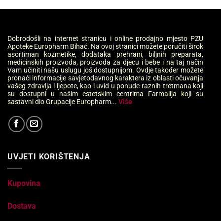
Dobrodošli na internet stranicu i online prodajno mjesto PZU
Apoteke Europharm Bihać. Na ovoj stranici možete poručiti širok
asortiman kozmetike, dodataka prehrani, biljnih preparata,
medicinskih proizvoda, proizvoda za djecu i bebe i na taj način
Vam učiniti našu uslugu još dostupnijom. Ovdje također možete
pronaći informacije savjetodavnog karaktera iz oblasti očuvanja
vašeg zdravlja i ljepote, kao i uvid u ponude raznih tretmana koji
su dostupni u našim estetskim centrima Farmalija koji su
sastavni dio Grupacije Europharm...
Više
UVJETI KORIŠTENJA
Kupovina
Dostava