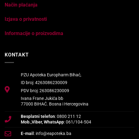
Način plaćanja
Izjava o privatnosti
Informacije o proizvodima
KONTAKT
PZU Apoteka Europharm Bihać,
ID broj: 4263086230009
PDV broj: 263086230009
Ivana Frane Jukića bb
77000 BIHAĆ. Bosna i Hercegovina
Besplatni telefon
: 0800 211 12
Mob.,Viber, WhatsApp
: 061/104-504
E-mail
: info@eapoteka.ba