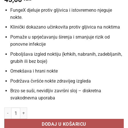
FungeX djeluje protiv gljivica i istovremeno njeguje
nokte.
Klinički dokazano učinkovita protiv gljivica na noktima
Pomaže u sprječavanju širenja i smanjuje rizik od
ponovne infekcije
Poboljšava izgled noktiju (krhkih, nabranih, zadebljanih,
grubih ili bez boje)
Omekšava i hrani nokte
Podržava čvršće nokte zdravijeg izgleda
Brzo se suši, nevidljiv završni sloj – diskretna
svakodnevna uporaba
FungeX lak protiv gljivica na noktima 5 ml količina
DODAJ U KOŠARICU