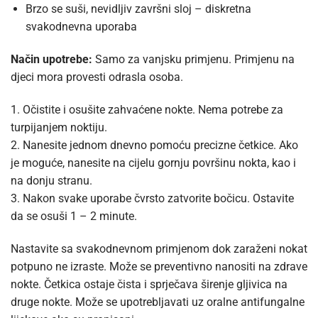
Brzo se suši, nevidljiv završni sloj – diskretna
svakodnevna uporaba
Način upotrebe:
Samo za vanjsku primjenu. Primjenu na
djeci mora provesti odrasla osoba.
1. Očistite i osušite zahvaćene nokte. Nema potrebe za
turpijanjem noktiju.
2. Nanesite jednom dnevno pomoću precizne četkice. Ako
je moguće, nanesite na cijelu gornju površinu nokta, kao i
na donju stranu.
3. Nakon svake uporabe čvrsto zatvorite bočicu. Ostavite
da se osuši 1 – 2 minute.
Nastavite sa svakodnevnom primjenom dok zaraženi nokat
potpuno ne izraste. Može se preventivno nanositi na zdrave
nokte. Četkica ostaje čista i sprječava širenje gljivica na
druge nokte. Može se upotrebljavati uz oralne antifungalne