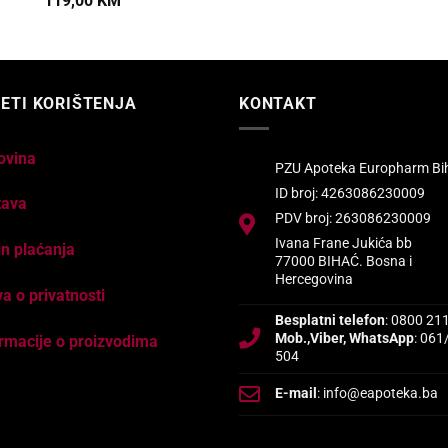
119,00
KM
ETI KORIŠTENJA
KONTAKT
ovina
PZU Apoteka Europharm Bi
ID broj: 4263086230009
tava
PDV broj: 263086230009
Ivana Frane Jukića bb
n plaćanja
77000 BIHAĆ. Bosna i
Hercegovina
va o privatnosti
Besplatni telefon
: 0800 21
Mob.,Viber, WhatsApp
: 061
rmacije o proizvodima
504
E-mail
: info@eapoteka.ba