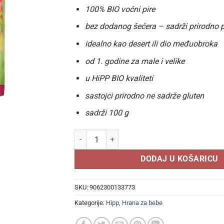
100% BIO voćni pire
bez dodanog šećera – sadrži prirodno p
idealno kao desert ili dio međuobroka
od 1. godine za male i velike
u HiPP BIO kvaliteti
sastojci prirodno ne sadrže gluten
sadrži 100 g
HIPP ORGANIC KAŠICA Šumsko voće, jabuka, bre
DODAJ U KOŠARICU
SKU:
9062300133773
Kategorije:
Hipp
,
Hrana za bebe