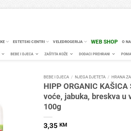
WEB SHOP
EKE
ESTETSKI CENTRI
VELEDROGERIJA
O N
BEBE I DJECA
ZAŠTITA KOŽE
DODACI PREHRANI
POMA
BEBE I DJECA
/
NJEGA DJETETA
/
HRANA ZA
HIPP ORGANIC KAŠICA
voće, jabuka, breskva u 
100g
3,35
KM