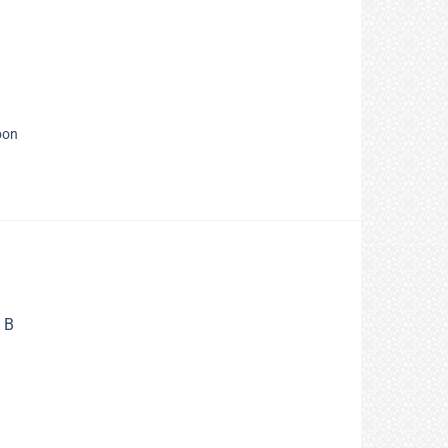
pon
 B