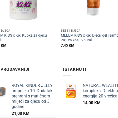
+
I DJECA
BEBE I DJECA
 KIDS x Kiki Kupka za djecu
MELEM KIDS x Kiki Dječiji gel i šam
l
2u1 za kosu 260ml
5
KM
7,45
KM
PRODAVANIJI
ISTAKNUTI
ROYAL KINDER JELLY
NATURAL WEALTH
ampule a 10, Dodatak
kompleks, Direktna
prehrani s matičnom
energija 20 vrećica
mliječi za djecu od 3
14,00
KM
godine
21,00
KM