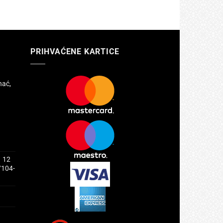
PRIHVAĆENE KARTICE
hać,
1 12
/104-