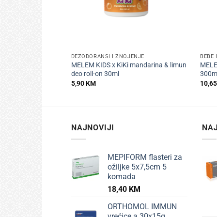
+
+
DEZODORANSI I ZNOJENJE
BEBE 
MELEM KIDS x KiKi mandarina & limun
MELEM
deo roll-on 30ml
300m
5,90
KM
10,6
NAJNOVIJI
NAJ
MEPIFORM flasteri za
ožiljke 5x7,5cm 5
komada
18,40
KM
ORTHOMOL IMMUN
vrećice a 30x15g,