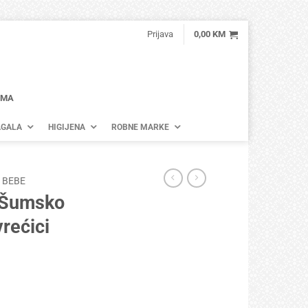
Prijava
0,00
KM
AMA
GALA
HIGIJENA
ROBNE MARKE
 BEBE
 Šumsko
vrećici