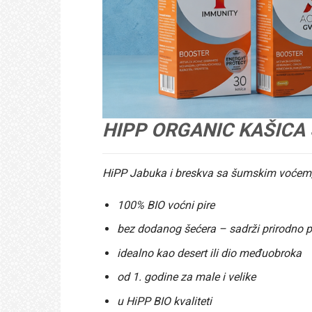
HIPP ORGANIC KAŠICA Š
HiPP Jabuka i breskva sa šumskim voćem, u
100% BIO voćni pire
bez dodanog šećera – sadrži prirodno p
idealno kao desert ili dio međuobroka
od 1. godine za male i velike
u HiPP BIO kvaliteti