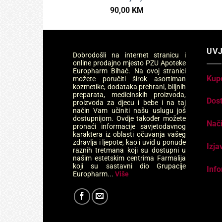
90,00
KM
UVJ
Dobrodošli na internet stranicu i
online prodajno mjesto PZU Apoteke
Europharm Bihać. Na ovoj stranici
Kup
možete poručiti širok asortiman
kozmetike, dodataka prehrani, biljnih
preparata, medicinskih proizvoda,
Dos
proizvoda za djecu i bebe i na taj
način Vam učiniti našu uslugu još
dostupnijom. Ovdje također možete
Nači
pronaći informacije savjetodavnog
karaktera iz oblasti očuvanja vašeg
zdravlja i ljepote, kao i uvid u ponude
Izja
raznih tretmana koji su dostupni u
našim estetskim centrima Farmalija
koji su sastavni dio Grupacije
Info
Europharm...
Više