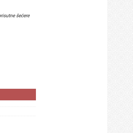
risutne šećere
skva u vrećici 100g količina