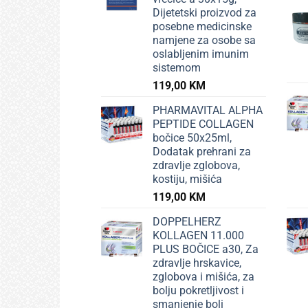
Dijetetski proizvod za
posebne medicinske
namjene za osobe sa
oslabljenim imunim
sistemom
119,00
KM
PHARMAVITAL ALPHA
PEPTIDE COLLAGEN
bočice 50x25ml,
Dodatak prehrani za
zdravlje zglobova,
kostiju, mišića
119,00
KM
DOPPELHERZ
KOLLAGEN 11.000
PLUS BOČICE a30, Za
zdravlje hrskavice,
zglobova i mišića, za
bolju pokretljivost i
smanjenje boli