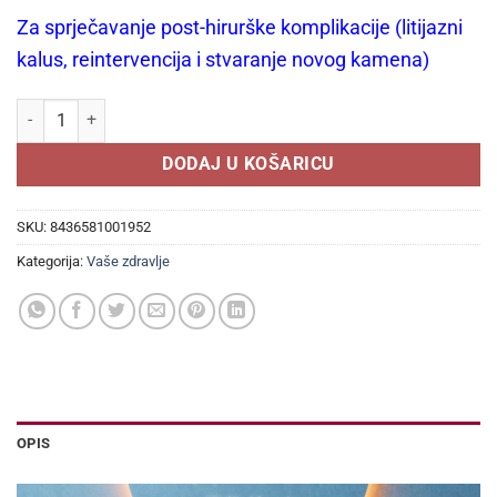
Za sprječavanje post-hirurške komplikacije (litijazni
kalus, reintervencija i stvaranje novog kamena)
Lit Control pH Balance kapsule a30, za održavanje zdravlja mokraćn
DODAJ U KOŠARICU
SKU:
8436581001952
Kategorija:
Vaše zdravlje
OPIS