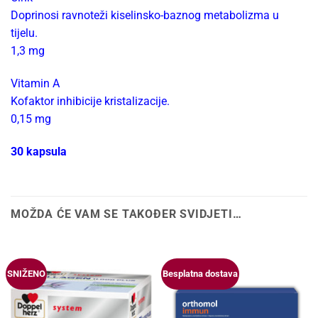
Doprinosi ravnoteži kiselinsko-baznog metabolizma u
tijelu.
1,3 mg
Vitamin A
Kofaktor inhibicije kristalizacije.
0,15 mg
30 kapsula
MOŽDA ĆE VAM SE TAKOĐER SVIDJETI…
SNIŽENO
Besplatna dostava