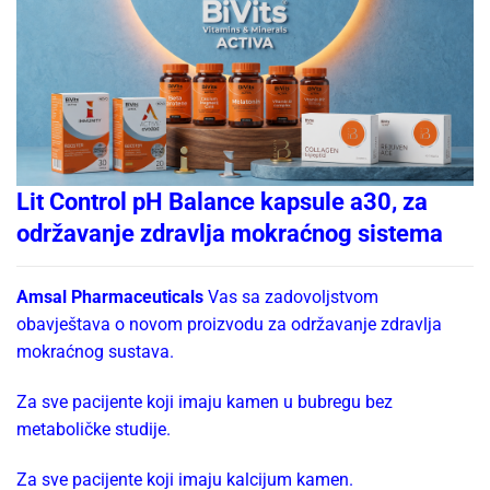
Lit Control pH Balance kapsule a30, za
održavanje zdravlja mokraćnog sistema
Amsal Pharmaceuticals
Vas sa zadovoljstvom
obavještava o novom proizvodu za održavanje zdravlja
mokraćnog sustava.
Za sve pacijente koji imaju kamen u bubregu bez
metaboličke studije.
Za sve pacijente koji imaju kalcijum kamen.